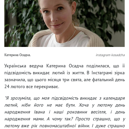
Катерина Осадча.
instagram kosadcha
Українська ведуча Катерина Осадча поділилася, що її
підсвідомість викидає лютий із життя. В Інстаграмі зірка
зазначила, що цього місяця три свята, але фатальний день
24 лютого все перекриває.
"Я зрозуміла, що моя підсвідомість викидає з календаря
лютий, ніби його не має бути. Хоча у лютому день
народження Івана і наші роковини весілля, і день
народження мами. А чому так? Просто страшно, що у
лютому вже рік повномасштабної війни. І дуже страшно