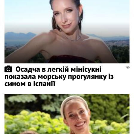
Осадча в легкій мінісукні
показала морську прогулянку із
сином в Іспанії