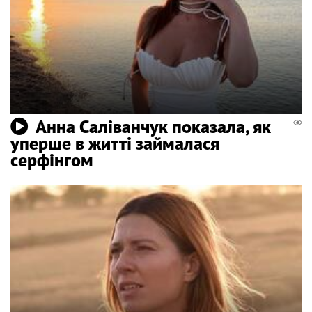
Анна Саліванчук показала, як
уперше в житті займалася
серфінгом