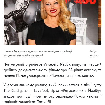
Памела Андерсон згадує про злите секс-відео в трейлері
Getty
документального фільму про неї
Images
Популярний стрімінговий сервіс Netflix випустив перший
трейлер документального фільму про 55-річну акторку та
модель Памелу Андерсон — «Памела, історія кохання».
У двохвилинному ролику, який починається з пісні гурту
The Cardigans — Lovefool, зірка «Рятувальників Малібу»
згадує про події після витоку секс-відео 90-х з нею та її
тодішнім чоловіком Томмі Лі