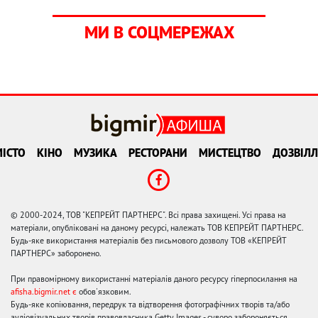
МИ В СОЦМЕРЕЖАХ
ІСТО
КІНО
МУЗИКА
РЕСТОРАНИ
МИСТЕЦТВО
ДОЗВІЛЛ
© 2000-2024, ТОВ "КЕПРЕЙТ ПАРТНЕРС". Всі права захищені. Усі права на
матеріали, опубліковані на даному ресурсі, належать ТОВ КЕПРЕЙТ ПАРТНЕРС.
Будь-яке використання матеріалів без письмового дозволу ТОВ «КЕПРЕЙТ
ПАРТНЕРС» заборонено.
При правомірному використанні матеріалів даного ресурсу гіперпосилання на
afisha.bigmir.net є
обов'язковим.
Будь-яке копіювання, передрук та відтворення фотографічних творів та/або
аудіовізуальних творів правовласника Getty Images - суворо забороняється.