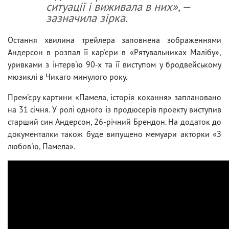
ситуації і виживала в них», —
зазначила зірка.
Остання хвилина трейлера заповнена зображеннями
Андерсон в розпал її кар'єри в «Рятувальниках Малібу»,
уривками з інтерв'ю 90-х та її виступом у бродвейському
мюзиклі в Чикаго минулого року.
Прем'єру картини «Памела, історія кохання» заплановано
на 31 січня. У ролі одного із продюсерів проекту виступив
старший син Андерсон, 26-річний Брендон. На додаток до
документалки також буде випущено мемуари акторки «З
любов'ю, Памела».