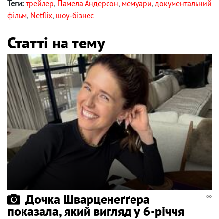
Теги:
трейлер
,
Памела Андерсон
,
мемуари
,
документальний
фільм
,
Netflix
,
шоу-бізнес
Статті на тему
Дочка Шварценеґґера
показала, який вигляд у 6-річчя