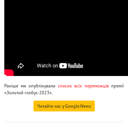
Раніше ми опублікували
список всіх переможців
премії
«Золотий глобус-2023».
Читайте нас у Google.News