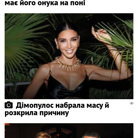
має його онука на поні
Дімопулос набрала масу й
розкрила причину