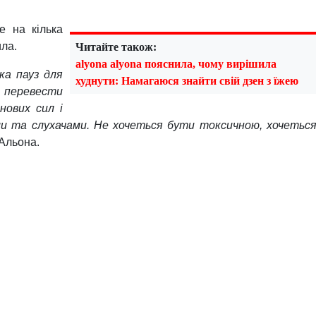
instagram alyona.alyona.officia
а детокс від Інстаграма на кілька тижнів. Зірка пояснила, щ
ення, не проводити годинник у Тік-Тоці, а просто створюват