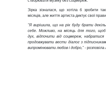
Alyona Alyona.
Українська реперша Alyona Alyona зважилася н
хоче хоча б місяць не реагувати на повідомл
музику без соцмереж.