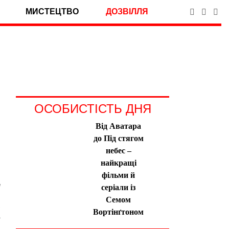
МИСТЕЦТВО
ДОЗВІЛЛЯ
ОСОБИСТІСТЬ ДНЯ
Від Аватара
до Під стягом
небес –
найкращі
фільми й
серіали із
Семом
Вортінґтоном