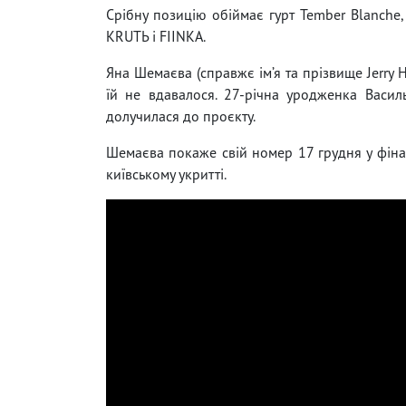
Срібну позицію обіймає гурт Tember Blanche,
KRUTЬ і FIINKA.
Яна Шемаєва (справжє ім’я та прізвище Jerry 
їй не вдавалося. 27-річна уродженка Василь
долучилася до проєкту.
Шемаєва покаже свій номер 17 грудня у фіна
київському укритті.