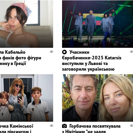
ла Кабельйо
Учасники
а фанів фото фігури
Євробачення-2025 Katarsis
нику в Греції
виступили у Львові та
заговорили українською
очка Камінської
Горбачова посвяткувала
ла пірсингом і
з Нікітіним "не задля