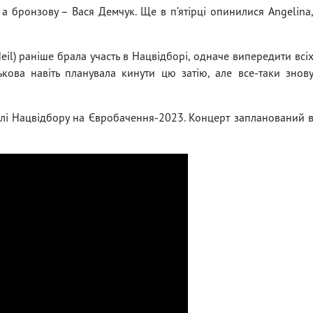
 а бронзову – Вася Демчук. Ще в п’ятірці опинилися Angelina
Heil) раніше брала участь в Нацвідборі, одначе випередити всі
кова навіть планувала кинути цю затію, але все-таки знов
лі Нацвідбору на Євробачення-2023. Концерт запланований 