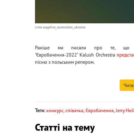
t.me suspilne_eurovision_ukraine
Раніше ми писали про те, що п
"Євробачення-2022" Kalush Orchestra
предста
пісню з польським репером.
Чита
Теги:
конкурс
,
співачка
,
Євробачення
,
Jerry Heil
Статті на тему