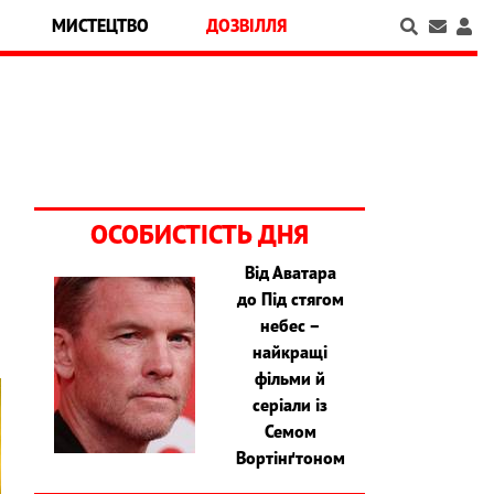
МИСТЕЦТВО
ДОЗВІЛЛЯ
ОСОБИСТІСТЬ ДНЯ
Від Аватара
и
до Під стягом
небес –
найкращі
фільми й
серіали із
Семом
Вортінґтоном