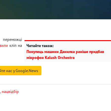
ереможці
вили
кліп на
Читайте також:
Покупець машини Данилка раніше придбав
мікрофон Kalush Orchestra
йте нас у Google.News
,
нацвідбір