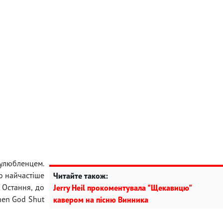
улюбленцем.
о найчастіше
Читайте також:
. Остання, до
Jerry Heil прокоментувала "Щекавицю"
hen God Shut
кавером на пісню Винника