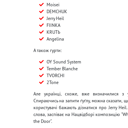
Moisei
DEMCHUK
Jerry Heil
FIINKA
KRUTЬ
Angelina
А також гурти:
OY Sound System
Tember Blanche
TVORCHI
2Tone
Але українці, схоже, вже визначилися з 
Спираючись на запити ґуґлу, можна сказати, щ
користувачі бажають дізнатися про Jerry Heil
слова, заспіває на Нацвідборі композицію "W
the Door".