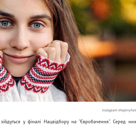
instagram thejerryhei
 зійдуться у фіналі Нацвідбору на "Євробачення". Серед ни