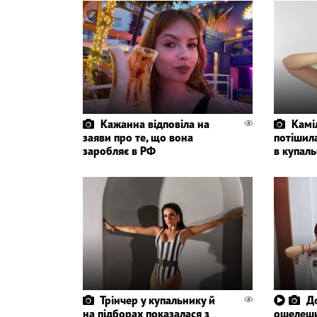
Кажанна відповіла на
Камі
заяви про те, що вона
потішил
заробляє в РФ
в купаль
Трінчер у купальнику й
Д
на підборах показалася з
ошелеши