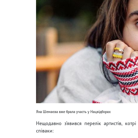
Яна Шемаєва вже брала участь у Нацвідборах
Нещодавно з’явився перелік артистів, котрі
співаки: