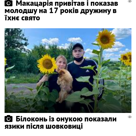
Макацарія привітав і показав
молодшу на 17 років дружину в
їхнє свято
Білоконь із онукою показали
язики після шовковиці