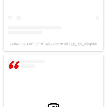
Допис, поширений ❤️ Daily Leo ❤️ (@daily_leo_dicaprio)