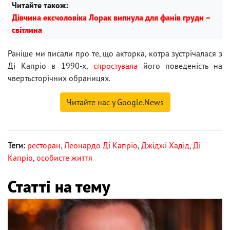
Читайте також:
Дівчина ексчоловіка Лорак випнула для фанів груди –
світлина
Раніше ми писали про те, що акторка, котра зустрічалася з
Ді Капріо в 1990-х,
спростувала
його поведеність на
чвертьсторічних обраницях.
Читайте нас у Google.News
Теги:
ресторан
,
Леонардо Ді Капріо
,
Джіджі Хадід
,
Ді
Капріо
,
особисте життя
Статті на тему