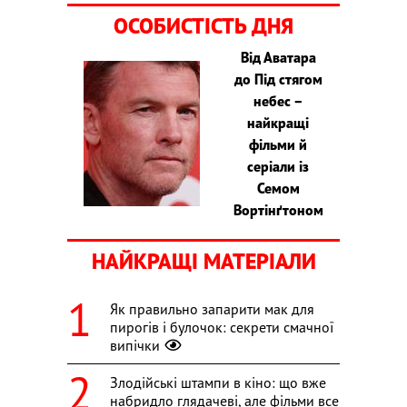
ОСОБИСТІСТЬ ДНЯ
Від Аватара
до Під стягом
небес –
найкращі
фільми й
серіали із
Семом
Вортінґтоном
НАЙКРАЩІ МАТЕРІАЛИ
Як правильно запарити мак для
пирогів і булочок: секрети смачної
випічки
Злодійські штампи в кіно: що вже
набридло глядачеві, але фільми все