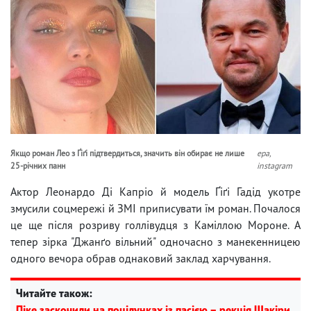
Якщо роман Лео з Ґіґі підтвердиться, значить він обирає не лише
epa,
25-річних панн
instagram
Актор Леонардо Ді Капріо й модель Ґіґі Гадід укотре
змусили соцмережі й ЗМІ приписувати їм роман. Почалося
це ще після розриву голлівудця з Каміллою Мороне. А
тепер зірка "Джанґо вільний" одночасно з манекенницею
одного вечора обрав однаковий заклад харчування.
Читайте також:
Піке заскочили на поцілунках із пасією – рекція Шакіри