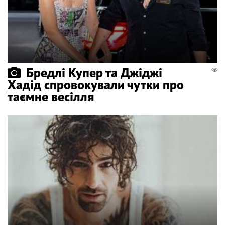
Бредлі Купер та Джіджі
Хадід спровокували чутки про
таємне весілля