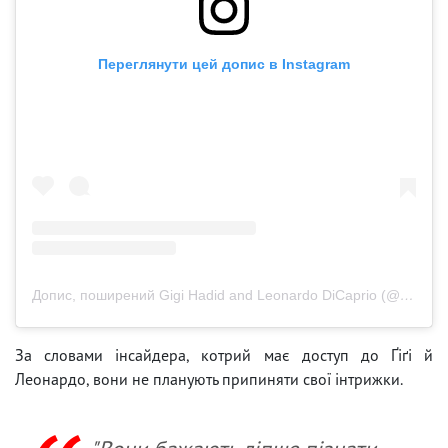
Переглянути цей допис в Instagram
Допис, поширений Gigi Hadid and Leonardo DiCaprio (@gigi_leonardo_)
За словами інсайдера, котрий має доступ до Ґіґі й
Леонардо, вони не планують припиняти свої інтрижки.