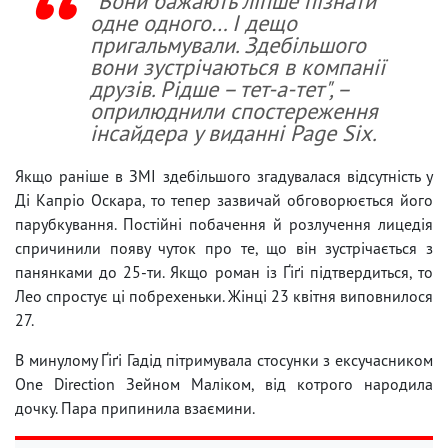
"Вони бажають ліпше пізнати
одне одного… І дещо
пригальмували. Здебільшого
вони зустрічаються в компанії
друзів. Рідше – тет-а-тет", –
оприлюднили спостереження
інсайдера у виданні Page Six.
Якщо раніше в ЗМІ здебільшого згадувалася відсутність у
Ді Капріо Оскара, то тепер зазвичай обговорюється його
парубкування. Постійні побачення й розлучення лицедія
спричинили появу чуток про те, що він зустрічається з
панянками до 25-ти. Якщо роман із Ґіґі підтвердиться, то
Лео спростує ці побрехеньки. Жінці 23 квітня виповнилося
27.
В минулому Ґіґі Гадід пітримувала стосунки з ексучасником
One Direction Зейном Маліком, від котрого народила
дочку. Пара припинила взаємини.