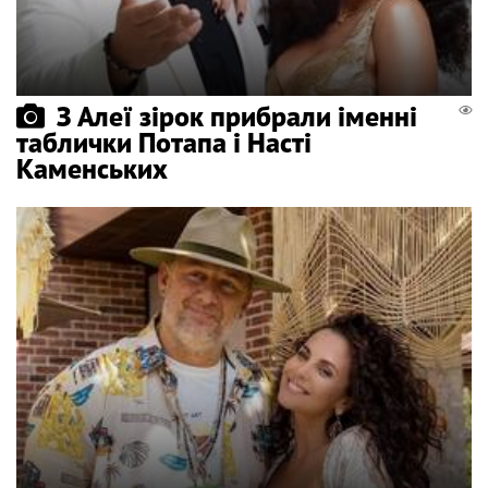
З Алеї зірок прибрали іменні
таблички Потапа і Насті
Каменських