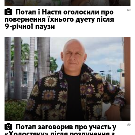
Потап і Настя оголосили про
повернення їхнього дуету після
9-річної паузи
Потап заговорив про участь у
«Холостяку» після розлучення з