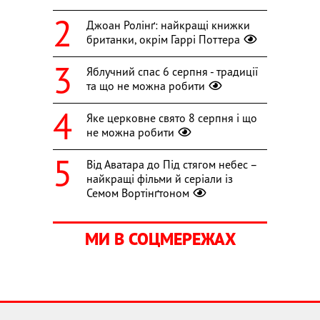
Джоан Ролінґ: найкращі книжки
британки, окрім Гаррі Поттера
Яблучний спас 6 серпня - традиції
та що не можна робити
Яке церковне свято 8 серпня і що
не можна робити
Від Аватара до Під стягом небес –
найкращі фільми й серіали із
Семом Вортінґтоном
МИ В СОЦМЕРЕЖАХ