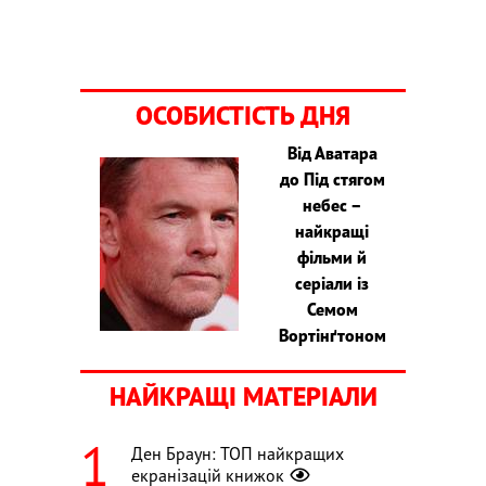
ОСОБИСТІСТЬ ДНЯ
Від Аватара
до Під стягом
небес –
найкращі
фільми й
серіали із
Семом
Вортінґтоном
НАЙКРАЩІ МАТЕРІАЛИ
Ден Браун: ТОП найкращих
екранізацій книжок