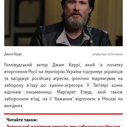
Джим Керрі.
открытые источники
Голлівудський актор Джим Керрі, який із початку
вторгнення Росії на територію України підтримує українців
та засуджує російську агресію, іронічно відреагував на
заборону в'їзду до країни-агресора. У Твіттері комік
відповів письменниці Маргарет Етвуд, якій також
заборонили в'їзд, на її "бажання" відпочити в Москві на
вихідних.
Читайте також:
Зеленський розглянув петицію про заборону російських