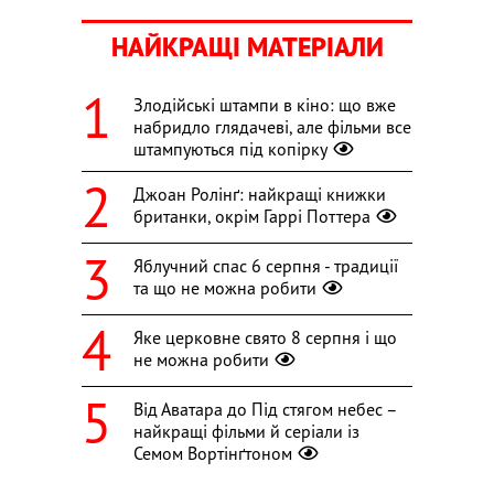
НАЙКРАЩІ МАТЕРІАЛИ
Злодійські штампи в кіно: що вже
набридло глядачеві, але фільми все
штампуються під копірку
Джоан Ролінґ: найкращі книжки
британки, окрім Гаррі Поттера
Яблучний спас 6 серпня - традиції
та що не можна робити
Яке церковне свято 8 серпня і що
не можна робити
Від Аватара до Під стягом небес –
найкращі фільми й серіали із
Семом Вортінґтоном