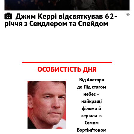
Джим Керрі відсвяткував 62-
річчя з Сендлером та Спейдом
ОСОБИСТІСТЬ ДНЯ
Від Аватара
до Під стягом
небес –
найкращі
фільми й
серіали із
Семом
Вортінґтоном