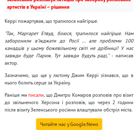
артистів в Україні – рішення
Керрі пожартував, що трапилося найгірше.
"Так, Маргарет Етвуд, боюся, трапилося найгірше. Нам
заборонили в'їжджати до Росії ... але проблеми 100
канадців у цьому божевільному світі не дрібниці! У нас
завжди буде Париж. Тут завжди будуть раді,"
- написав
актор.
Зазначимо, що ще у лютому Джим Керрі зізнався, що в
нього болить серце за Україну.
Раніше ми
писали
, що Дмитро Комаров розповів про візит
до звільненого Херсона і розповів, що через 2 години
після візиту Зеленського росіяни влаштували обстріл міста.
Читайте нас у Google.News