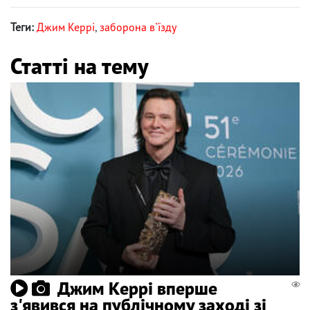
Теги:
Джим Керрі
,
заборона в`їзду
Статті на тему
Джим Керрі вперше
з'явився на публічному заході зі