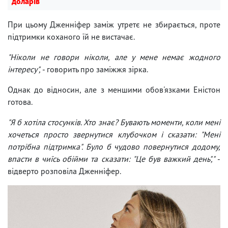
доларів
При цьому Дженніфер заміж утретє не збирається, проте
підтримки коханого їй не вистачає.
"Ніколи не говори ніколи, але у мене немає жодного
інтересу",
- говорить про заміжжя зірка.
Однак до відносин, але з меншими обов'язками Еністон
готова.
"Я б хотіла стосунків. Хто знає? Бувають моменти, коли мені
хочеться просто звернутися клубочком і сказати: "Мені
потрібна підтримка". Було б чудово повернутися додому,
впасти в чиїсь обійми та сказати: "Це був важкий день","
-
відверто розповіла Дженніфер.