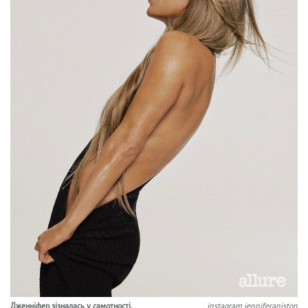
Дженніфер зізналась у самотності.
instagram jenniferaniston