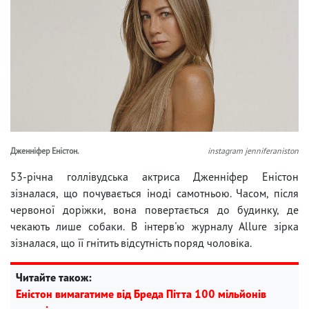
Дженніфер Еністон.
instagram jenniferaniston
53-річна голлівудська актриса Дженніфер Еністон
зізналася, що почувається іноді самотньою. Часом, після
червоної доріжки, вона повертається до будинку, де
чекають лише собаки. В інтерв'ю журналу Allure зірка
зізналася, що її гнітить відсутність поряд чоловіка.
Читайте також:
Еністон вимагатиме від Бреда Пітта 100 мільйонів