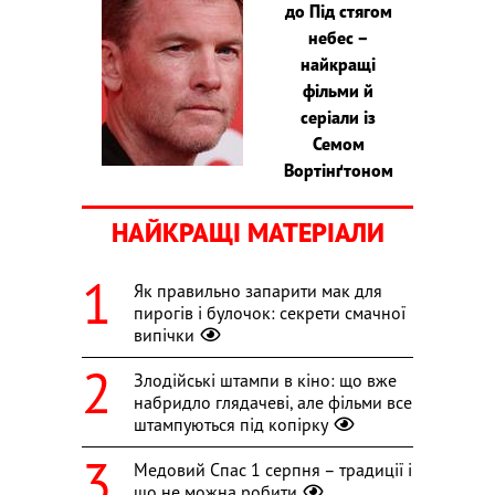
до Під стягом
небес –
найкращі
фільми й
серіали із
Семом
Вортінґтоном
НАЙКРАЩІ МАТЕРІАЛИ
Як правильно запарити мак для
пирогів і булочок: секрети смачної
випічки
Злодійські штампи в кіно: що вже
набридло глядачеві, але фільми все
штампуються під копірку
Медовий Спас 1 серпня – традиції і
що не можна робити