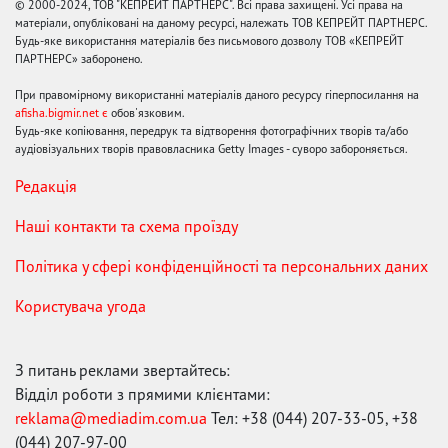
© 2000-2024, ТОВ "КЕПРЕЙТ ПАРТНЕРС". Всі права захищені. Усі права на
матеріали, опубліковані на даному ресурсі, належать ТОВ КЕПРЕЙТ ПАРТНЕРС.
Будь-яке використання матеріалів без письмового дозволу ТОВ «КЕПРЕЙТ
ПАРТНЕРС» заборонено.
При правомірному використанні матеріалів даного ресурсу гіперпосилання на
afisha.bigmir.net є
обов'язковим.
Будь-яке копіювання, передрук та відтворення фотографічних творів та/або
аудіовізуальних творів правовласника Getty Images - суворо забороняється.
Редакція
Наші контакти та схема проїзду
Політика у сфері конфіденційності та персональних даних
Користувача угода
З питань реклами звертайтесь:
Відділ роботи з прямими клієнтами:
reklama@mediadim.com.ua
Тел: +38 (044) 207-33-05, +38
(044) 207-97-00