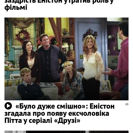
фільмі
«Було дуже смішно»: Еністон
згадала про появу ексчоловіка
Пітта у серіалі «Друзі»