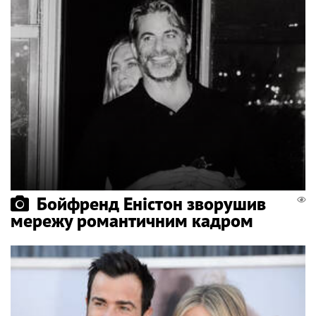
Бойфренд Еністон зворушив
мережу романтичним кадром