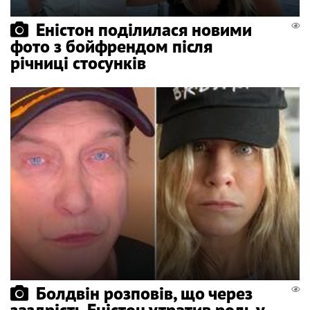
Еністон поділилася новими
фото з бойфрендом після
річниці стосунків
Болдвін розповів, що через
заздрість Еністон утратив роль у