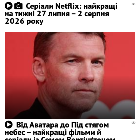
Серіали Netflix: найкращі
на тижні 27 липня – 2 серпня
2026 року
Від Аватара до Під стягом
небес – найкращі фільми й
серіали із Семом Вортінґтоном