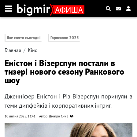
Яке свято сьогодні
Гороскопи 2025
Главная
Кіно
Еністон і Візерспун постали в
тизері нового сезону Ранкового
шоу
Дженніфер Еністон і Різ Візерспун поринули в
теми дипфейків і корпоративних інтриг.
10 липня 2025, 13:41
Автор: Дмитро Сич