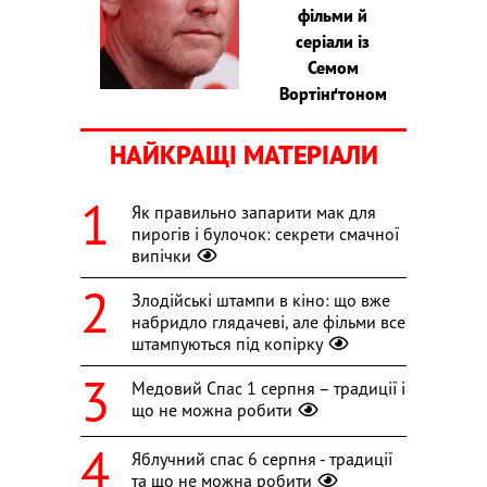
фільми й
серіали із
Семом
Вортінґтоном
НАЙКРАЩІ МАТЕРІАЛИ
Як правильно запарити мак для
пирогів і булочок: секрети смачної
випічки
Злодійські штампи в кіно: що вже
набридло глядачеві, але фільми все
штампуються під копірку
Медовий Спас 1 серпня – традиції і
що не можна робити
Яблучний спас 6 серпня - традиції
та що не можна робити