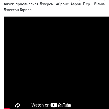
також приєдналися Джеремі Айронс, Аарон П’єр і Вільям
Джексон Гарпер.