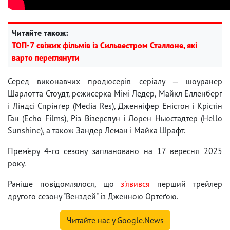
Читайте також:
ТОП-7 свіжих фільмів із Сильвестром Сталлоне, які
варто переглянути
Серед виконавчих продюсерів серіалу — шоуранер
Шарлотта Стоудт, режисерка Мімі Ледер, Майкл Елленберґ
і Ліндсі Спрінґер (Media Res), Дженніфер Еністон і Крістін
Ган (Echo Films), Різ Візерспун і Лорен Ньюстадтер (Hello
Sunshine), а також Зандер Леман і Майка Шрафт.
Прем’єру 4-го сезону заплановано на 17 вересня 2025
року.
Раніше повідомлялося, що
з'явився
перший трейлер
другого сезону "Венздей" із Дженною Ортеґою.
Читайте нас у Google.News