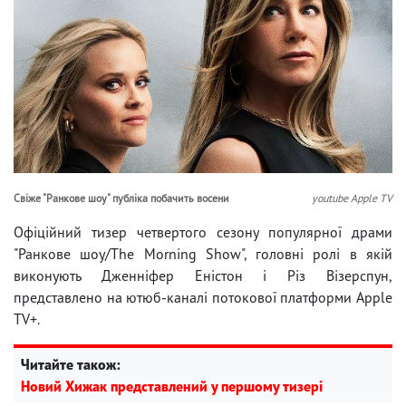
Свіже "Ранкове шоу" публіка побачить восени
youtube Apple TV
Офіційний тизер четвертого сезону популярної драми
"Ранкове шоу/The Morning Show", головні ролі в якій
виконують Дженніфер Еністон і Різ Візерспун,
представлено на ютюб-каналі потокової платформи Apple
TV+.
Читайте також:
Новий Хижак представлений у першому тизері