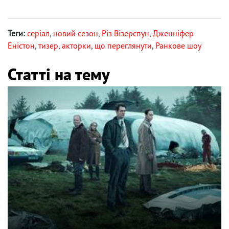
Теги:
серіал
,
новий сезон
,
Різ Візерспун
,
Дженніфер
Еністон
,
тизер
,
акторки
,
що переглянути
,
Ранкове шоу
Статті на тему