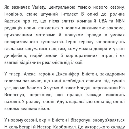
Як зазначає Variety, центральною темою нового сезону,
імовірно, стане штучний інтелект. В описі до ролика
йдеться про те, що після злиття компаній UBA та NBN
редакція новин стикається з новими викликами: зокрема,
прихованими мотивами й пошуком правди в умовах
поляризованого суспільства. Герої серіалу запропонують
глядачам задуматися над тим, кому можна довіряти у світі
дипфейків, теорій змови й корпоративних інтриг, і як
взагалі відрізнити реальність від ілюзії.
У тизері Алекс, героїня Дженніфер Еністон, закадровим
голосом зазначає, що нині необхідно ставити під сумнів
усе, що ми бачимо й чуємо. А голос Бредлі, персонажки Різ
Візерспун, переконує, що правда завжди виходить
назовні. У ролику героїні йдуть паралельно одна від одної
вздовж великих вікон.
У новому сезоні, окрім Еністон і Візерспун, знову з’являться
Ніколь Бегарі й Нестор Карбонелл. До акторського складу