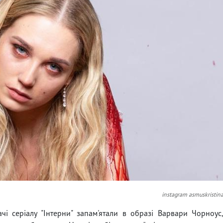
instagram asmuskristin
ачі серіалу "Інтерни" запам'ятали в образі Варвари Чорноус