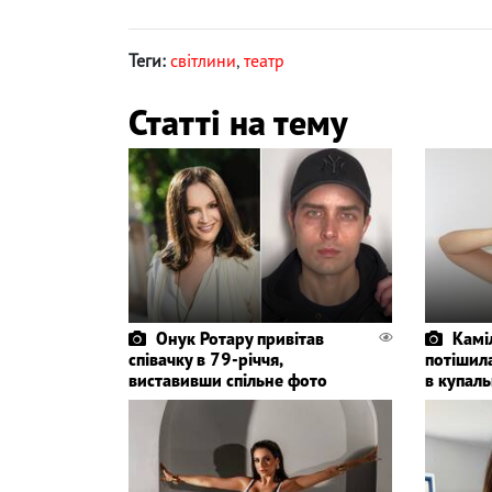
Теги:
світлини
,
театр
Статті на тему
Онук Ротару привітав
Камі
співачку в 79-річчя,
потішил
виставивши спільне фото
в купаль