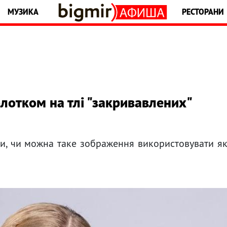
МУЗИКА
РЕСТОРАНИ
олотком на тлі "закривавлених"
іки, чи можна таке зображення використовувати я