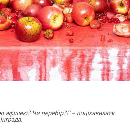
ю афішею? Чи перебір?!" – поцікавилася
інграда.