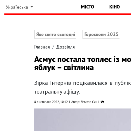
МІСТО
КІНО
Українська
Яке свято сьогодні
Гороскопи 2025
Главная
Дозвілля
Асмус постала топлес із м
яблук – світлина
Зірка Інтернів поцікавилася в публ
театральну афішу.
8 листопада 2022, 10:12
Автор: Дмитро Сич