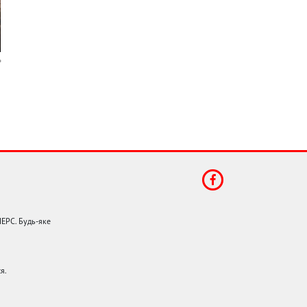
НЕРС. Будь-яке
я.