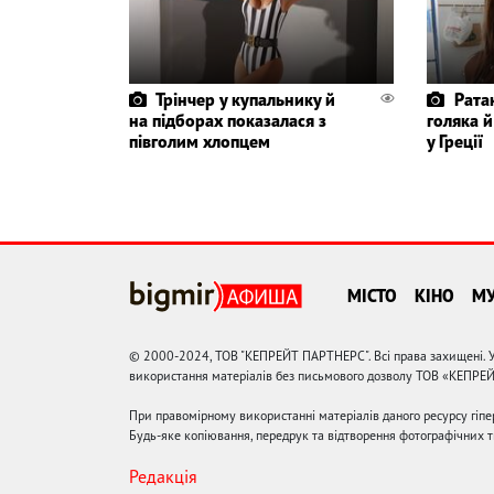
Трінчер у купальнику й
Рата
на підборах показалася з
голяка й
півголим хлопцем
у Греції
МІСТО
КІНО
М
© 2000-2024, ТОВ "КЕПРЕЙТ ПАРТНЕРС". Всі права захищені. У
використання матеріалів без письмового дозволу ТОВ «КЕПРЕ
При правомірному використанні матеріалів даного ресурсу гіп
Будь-яке копіювання, передрук та відтворення фотографічних тв
Редакція