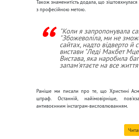
Також знаменитість додала, що зіштовхнулася
з професійною метою.
"Коли я запропонувала сам
"Збожеволіла, ми не змож
сайтах, надто відверто й с
вистави "Леді Макбет Мцен
Вистава, яка наробила баг
запам'ятаєте на все життя"
Раніше ми писали про те, що Христині Ас
штраф. Останній, найімовірніше, пов'я
антивоєнним інстаграм-висловлюванням.
Чита