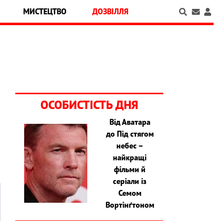
МИСТЕЦТВО
ДОЗВІЛЛЯ
ОСОБИСТІСТЬ ДНЯ
Від Аватара
до Під стягом
к
небес –
найкращі
фільми й
серіали із
Семом
Вортінґтоном