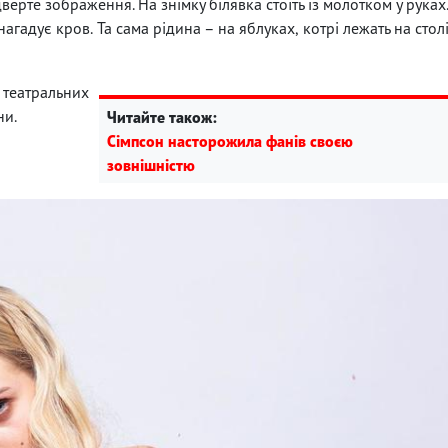
верте зображення. На знімку білявка стоїть із молотком у руках
агадує кров. Та сама рідина – на яблуках, котрі лежать на стол
театральних
ни.
Читайте також:
Сімпсон насторожила фанів своєю
зовнішністю