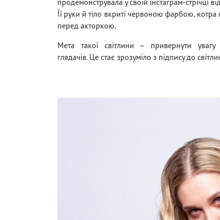
продемонструвала у своїй інстаграм-стрічці від
Її руки й тіло вкриті червоною фарбою, котра н
перед акторкою.
Мета такої світлини – привернути увагу 
глядачів. Це стає зрозуміло з підпису до світли