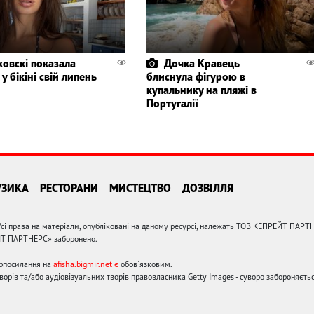
ковскі показала
Дочка Кравець
 у бікіні свій липень
блиснула фігурою в
купальнику на пляжі в
Португалії
УЗИКА
РЕСТОРАНИ
МИСТЕЦТВО
ДОЗВІЛЛЯ
сі права на матеріали, опубліковані на даному ресурсі, належать ТОВ КЕПРЕЙТ ПАРТ
ЙТ ПАРТНЕРС» заборонено.
ерпосилання на
afisha.bigmir.net є
обов'язковим.
орів та/або аудіовізуальних творів правовласника Getty Images - суворо забороняєтьс