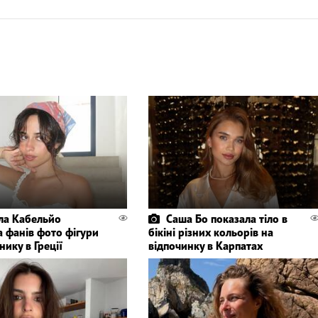
ла Кабельйо
Саша Бо показала тіло в
а фанів фото фігури
бікіні різних кольорів на
нику в Греції
відпочинку в Карпатах