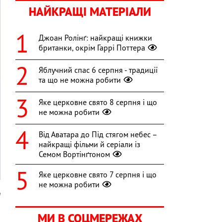
НАЙКРАЩІ МАТЕРІАЛИ
Джоан Ролінґ: найкращі книжки
британки, окрім Гаррі Поттера
Яблучний спас 6 серпня - традиції
та що не можна робити
Яке церковне свято 8 серпня і що
не можна робити
Від Аватара до Під стягом небес –
найкращі фільми й серіали із
Семом Вортінґтоном
Яке церковне свято 7 серпня і що
не можна робити
a
,
МИ В СОЦМЕРЕЖАХ