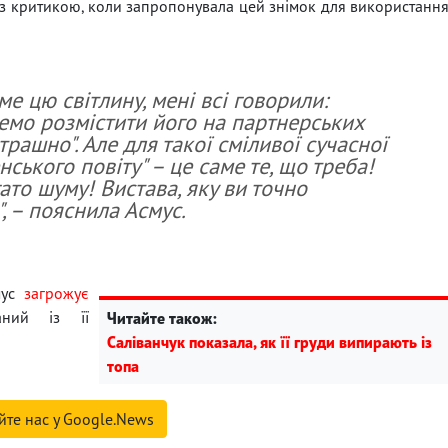
 з критикою, коли запропонувала цей знімок для використанн
е цю світлину, мені всі говорили:
емо розмістити його на партнерських
трашно". Але для такої сміливої сучасної
ського повіту" – це саме те, що треба!
ато шуму! Вистава, яку ви точно
, – пояснила Асмус.
мус
загрожує
заний із її
Читайте також:
Саліванчук показала, як її груди випирають із
топа
йте нас у Google.News