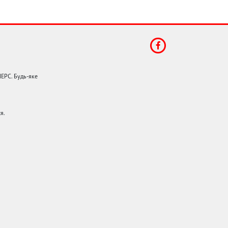
НЕРС. Будь-яке
я.