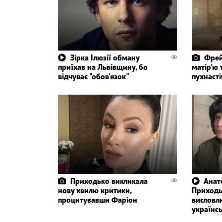
Зірка Ілюзії обману
Фрей
приїхав на Львівщину, бо
матір'ю 
відчуває "обов’язок"
пухнасті
Приходько викликала
Анат
нову хвилю критики,
Приходьк
процитувавши Фаріон
висловл
українс