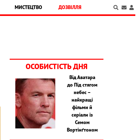
МИСТЕЦТВО
ДОЗВІЛЛЯ
ОСОБИСТІСТЬ ДНЯ
Від Аватара
до Під стягом
небес –
найкращі
фільми й
серіали із
Семом
Вортінґтоном