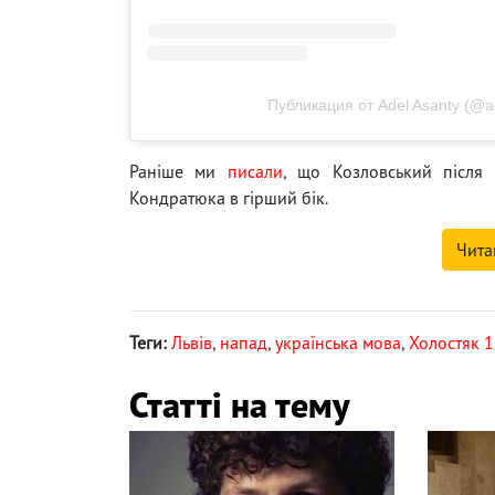
Публикация от Adel Asanty (@a
Раніше ми
писали
, що Козловський після 
Кондратюка в гірший бік.
Чита
Теги:
Львів
,
напад
,
українська мова
,
Холостяк 
Статті на тему