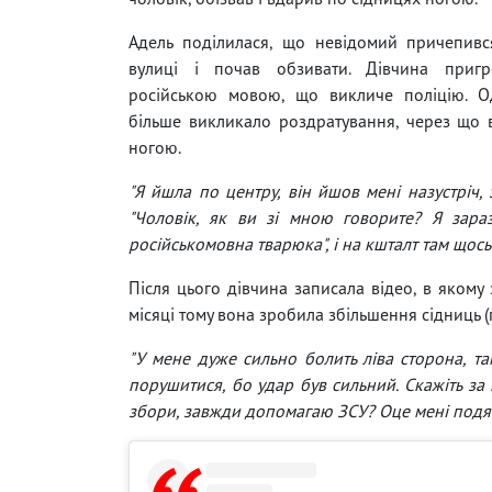
Адель поділилася, що невідомий причепивс
вулиці і почав обзивати. Дівчина приг
російською мовою, що викличе поліцію. 
більше викликало роздратування, через що в
ногою.
"Я йшла по центру, він йшов мені назустріч, 
"Чоловік, як ви зі мною говорите? Я зараз 
російськомовна тварюка", і на кшталт там щось:
Після цього дівчина записала відео, в якому 
місяці тому вона зробила збільшення сідниць 
"У мене дуже сильно болить ліва сторона, т
порушитися, бо удар був сильний. Скажіть за
збори, завжди допомагаю ЗСУ? Оце мені подяк