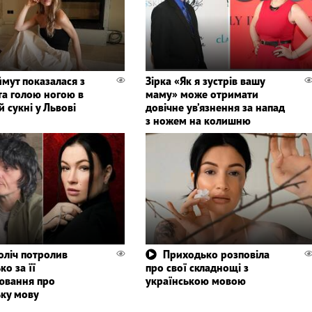
мут показалася з
Зірка «Як я зустрів вашу
та голою ногою в
маму» може отримати
й сукні у Львові
довічне ув’язнення за напад
з ножем на колишню
оліч потролив
Приходько розповіла
о за її
про свої складнощі з
ювання про
українською мовою
ьку мову