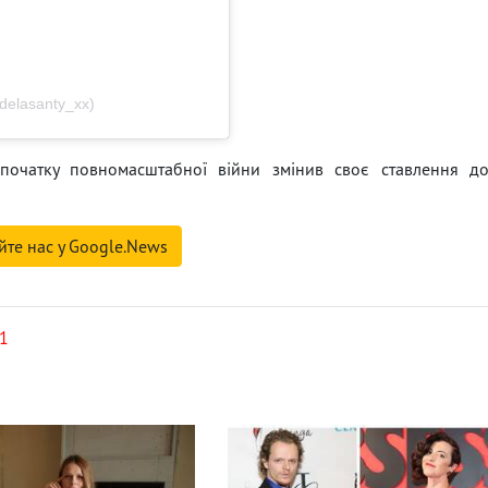
delasanty_xx)
початку повномасштабної війни змінив своє ставлення д
йте нас у Google.News
11