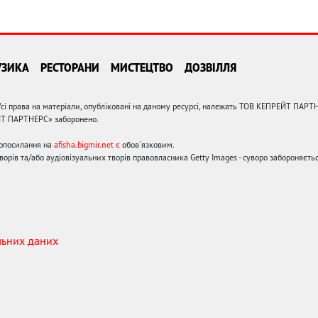
УЗИКА
РЕСТОРАНИ
МИСТЕЦТВО
ДОЗВІЛЛЯ
сі права на матеріали, опубліковані на даному ресурсі, належать ТОВ КЕПРЕЙТ ПАРТ
ЙТ ПАРТНЕРС» заборонено.
ерпосилання на
afisha.bigmir.net є
обов'язковим.
орів та/або аудіовізуальних творів правовласника Getty Images - суворо забороняєтьс
льних даних