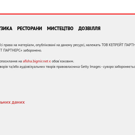
УЗИКА
РЕСТОРАНИ
МИСТЕЦТВО
ДОЗВІЛЛЯ
сі права на матеріали, опубліковані на даному ресурсі, належать ТОВ КЕПРЕЙТ ПАРТ
ЙТ ПАРТНЕРС» заборонено.
ерпосилання на
afisha.bigmir.net є
обов'язковим.
орів та/або аудіовізуальних творів правовласника Getty Images - суворо забороняєтьс
льних даних