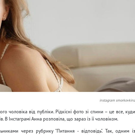
instagram smorkovkin
о чоловіка від публіки. Рідкісні фото зі спини – це все, куд
 В Інстаграмі Анна розповіла, що зараз із її чоловіком.
никами через рубрику "Питання - відповідь". Так, одним і