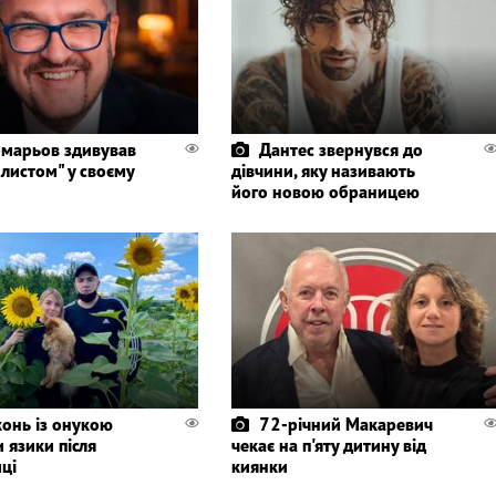
марьов здивував
Дантес звернувся до
листом" у своєму
дівчини, яку називають
його новою обраницею
конь із онукою
72-річний Макаревич
 язики після
чекає на п'яту дитину від
ці
киянки