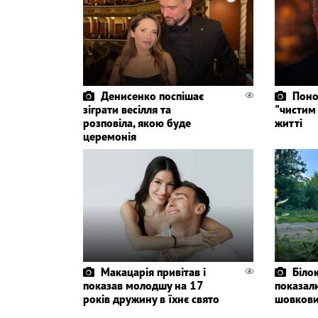
Денисенко поспішає
Поно
зіграти весілля та
"чистим 
розповіла, якою буде
житті
церемонія
Макацарія привітав і
Біло
показав молодшу на 17
показали
років дружину в їхнє свято
шовкови