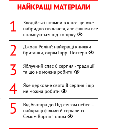
НАЙКРАЩІ МАТЕРІАЛИ
Злодійські штампи в кіно: що вже
набридло глядачеві, але фільми все
штампуються під копірку
Джоан Ролінґ: найкращі книжки
британки, окрім Гаррі Поттера
Яблучний спас 6 серпня - традиції
та що не можна робити
Яке церковне свято 8 серпня і що
не можна робити
a
Від Аватара до Під стягом небес –
и
найкращі фільми й серіали із
Семом Вортінґтоном
з