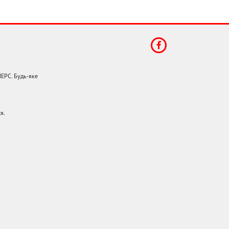
НЕРС. Будь-яке
я.