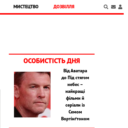
МИСТЕЦТВО
ДОЗВІЛЛЯ
ОСОБИСТІСТЬ ДНЯ
Від Аватара
до Під стягом
небес –
найкращі
фільми й
серіали із
Семом
Вортінґтоном