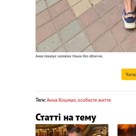
Анна показує чоловіка тільки без обличчя.
Чита
Теги:
Анна Кошмал
,
особисте життя
Статті на тему