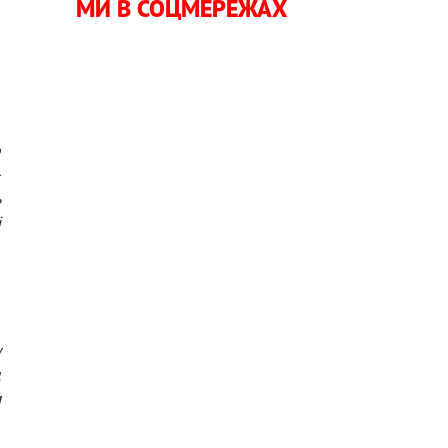
МИ В СОЦМЕРЕЖАХ
я
н
и
о
-
ь
і
,
у
д
м
,