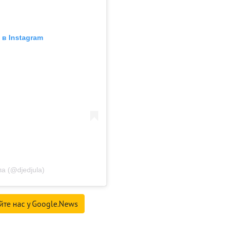
в Instagram
а (@djedjula)
йте нас у Google.News