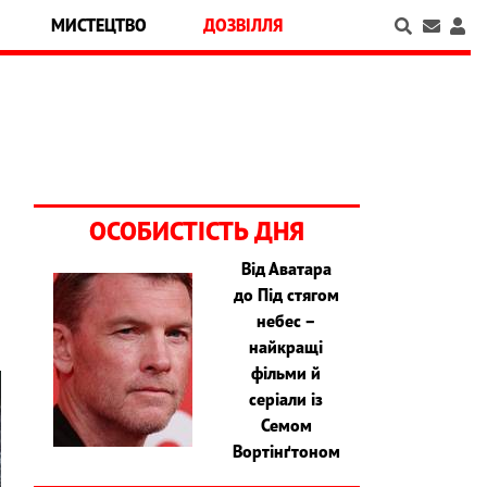
МИСТЕЦТВО
ДОЗВІЛЛЯ
ОСОБИСТІСТЬ ДНЯ
Від Аватара
до Під стягом
небес –
найкращі
фільми й
серіали із
Семом
Вортінґтоном