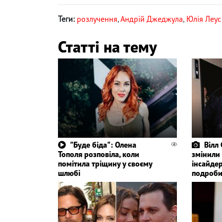
Теги:
розлучення
,
Андрій Джеджула
,
Юлія Леус
Статті на тему
"Буде біда": Олена
Вілл
Тополя розповіла, коли
змінили 
помітила тріщину у своєму
інсайде
шлюбі
подроби