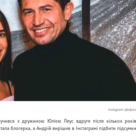
instagram djedjul
учився з дружиною Юлією Леус вдруге після кількох рокі
стала блогерка, а Андрій вирішив в Інстаграмі підбити підсумк