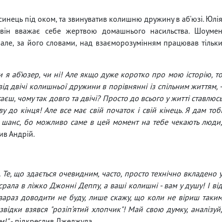
синець під оком, та звинуватив колишню дружину в аб'юзі. Юлі
а він вважає себе жертвою домашнього насильства. Шоуме
 але, за його словами, над взаєморозумінням працював тільк
 я аб’юзер, чи ні! Але якщо дуже коротко про мою історію, т
ід двічі колишньої дружини в порівнянні із спільним життям, 
аєш, чому так довго та двічі? Просто до всього у житті ставлюс
 до кінця! Але все має свій початок і свій кінець. Я дам тоб
 шанс, бо можливо саме в цей момент на тебе чекають люди
вив Андрій.
о. Те, що здається очевидним, часто, просто технічно вкладено 
рала в ліжко Джонні Деппу, а ваші колишні - вам у душу! І ві
 зараз доводити не буду, лише скажу, що коли не віриш таки
відки взявся "розіп‘ятий хлопчик"! Май свою думку, аналізуй
м!"
- підкреслив Джеджула.