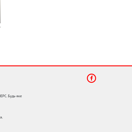
НЕРС. Будь-яке
я.