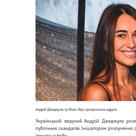
Андрій Джеджула та Юлія Леус розлучилися вдруге.
Український ведучий Андрій Джеджула розл
публічних скандалів. Ініціатором розлучення 
їхнього шлюбу.