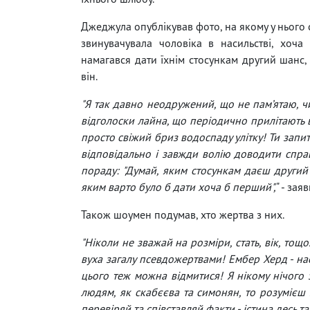
Джеджула опублікував фото, на якому у нього 
звинувачувала чоловіка в насильстві, хоч
намагався дати їхнім стосункам другий шанс,
він.
"Я так давно неодружений, що не пам’ятаю, чи
відголоски лайна, що періодично прилітають в
просто свіжий бриз водоспаду улітку! Ти запит
відповідально і завжди волію доводити справу
пораду: "Думай, яким стосункам даєш другий
яким варто було б дати хоча б перший",
" - зая
Також шоумен подумав, хто жертва з них.
"Ніколи не зважай на розміри, стать, вік, тощ
вуха загалу псевдожертвами! Ембер Херд - нас
цього теж можна відмитися! Я нікому нічого
людям, як скабєєва та симонян, то розумієш з
перевіряй та співставляй факти - істина десь та