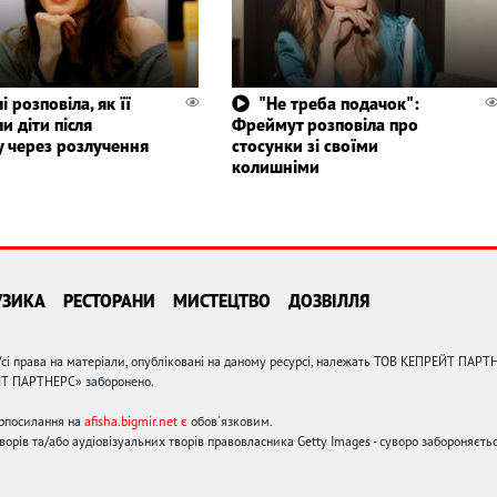
 розповіла, як її
"Не треба подачок":
и діти після
Фреймут розповіла про
у через розлучення
стосунки зі своїми
колишніми
УЗИКА
РЕСТОРАНИ
МИСТЕЦТВО
ДОЗВІЛЛЯ
сі права на матеріали, опубліковані на даному ресурсі, належать ТОВ КЕПРЕЙТ ПАРТ
ЙТ ПАРТНЕРС» заборонено.
ерпосилання на
afisha.bigmir.net є
обов'язковим.
орів та/або аудіовізуальних творів правовласника Getty Images - суворо забороняєтьс