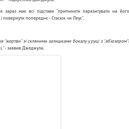
я зараз має всі підстави "припинити паразитувати на йог
 і повернути попереднє - Стасюк чи Леус".
ня "жертви" зі скляними залишками бокалу у руці з "аб‘юзером"
,"
- заявив Джеджула.