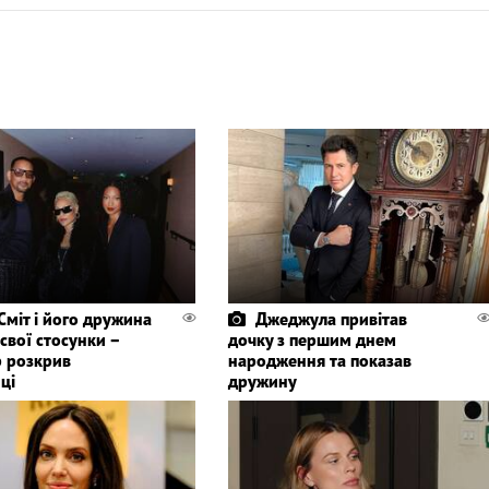
 Сміт і його дружина
Джеджула привітав
свої стосунки –
дочку з першим днем
р розкрив
народження та показав
ці
дружину