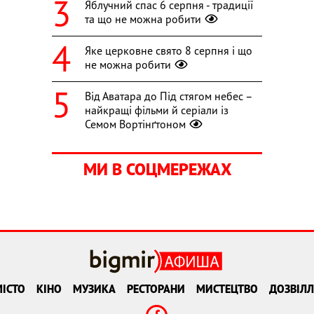
Яблучний спас 6 серпня - традиції
та що не можна робити
Яке церковне свято 8 серпня і що
не можна робити
Від Аватара до Під стягом небес –
найкращі фільми й серіали із
Семом Вортінґтоном
МИ В СОЦМЕРЕЖАХ
ІСТО
КІНО
МУЗИКА
РЕСТОРАНИ
МИСТЕЦТВО
ДОЗВІЛЛ