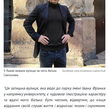
У Львові назвали вулицю на честь батька
facebook.com/sviatoslav.vakarchuk
Святослава.
"Ця затишна вулиця, яка веде до парку імені Івана Франка
у напрямку університету, є чудовою ілюстрацією характеру
та вдачі мого батька: бути чесним, відвертим, до кінця
відданим своїй справі життя і водночас тихим і скромним.