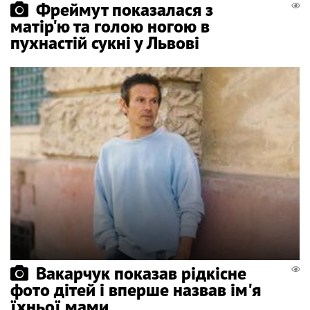
Фреймут показалася з
матір'ю та голою ногою в
пухнастій сукні у Львові
Вакарчук показав рідкісне
фото дітей і вперше назвав ім'я
їхньої мами