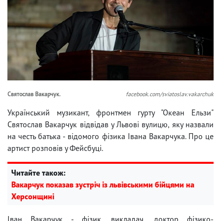
Святослав Вакарчук.
facebook.com/sviatoslav.vakarchuk
Український музикант, фронтмен гурту "Океан Ельзи"
Святослав Вакарчук відвідав у Львові вулицю, яку назвали
на честь батька - відомого фізика Івана Вакарчука. Про це
артист розповів у Фейсбуці.
Читайте також:
Вакарчук показав зустріч із львівськими бійцями на
Херсонщині
Іван Вакарчук - фізик, викладач, доктор фізико-