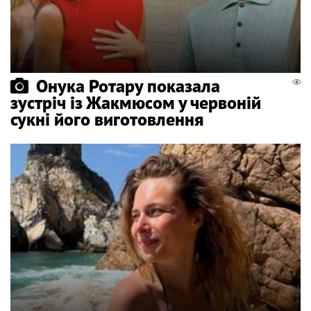
Онука Ротару показала
зустріч із Жакмюсом у червоній
сукні його виготовлення