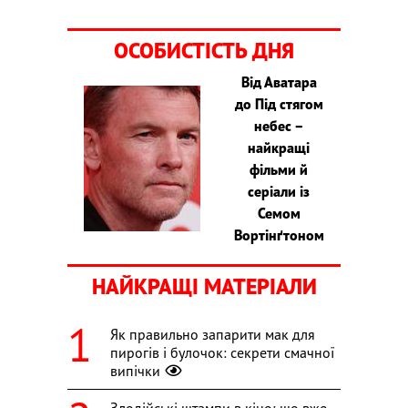
ОСОБИСТІСТЬ ДНЯ
Від Аватара
до Під стягом
небес –
найкращі
фільми й
серіали із
Семом
Вортінґтоном
НАЙКРАЩІ МАТЕРІАЛИ
Як правильно запарити мак для
пирогів і булочок: секрети смачної
випічки