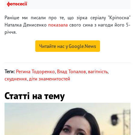
фотосесії
Раніше ми писали про те, що зірка серіалу "Кріпосна"
Наталка Денисенко
показала
свого сина з нагоди його 5-
річчя.
Читайте нас у Google.News
Теги:
Регина Тодоренко
,
Влад Топалов
,
вагітність
,
схуднення
,
діти знаменитостей
Статті на тему