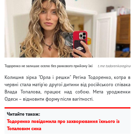
Тодоренко не залишає оселю без ранкового прийому їжі
t.me todorenkoregina
Колишня зірка "Орла і решки" Регіна Тодоренко, котра в
червні стала матір'ю другої дитини від російського співака
Влада Топалова, працює над собою. Мета уродженки
Одеси – відновити форму після вагітності.
Читайте також:
Тодоренко повідомила про захворювання їхнього із
Топаловим сина