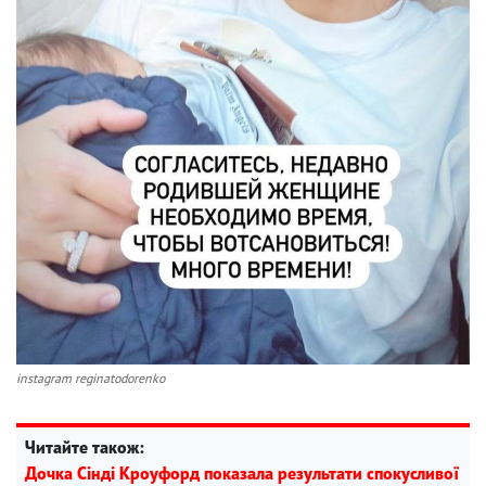
instagram reginatodorenko
Читайте також:
Дочка Сінді Кроуфорд показала результати спокусливої