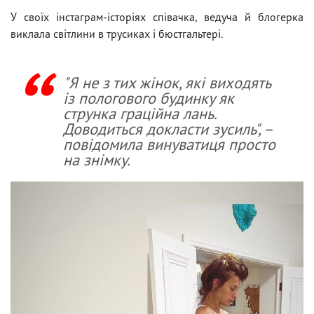
У своїх інстаграм-історіях співачка, ведуча й блогерка
виклала світлини в трусиках і бюстгальтері.
"Я не з тих жінок, які виходять
із пологового будинку як
струнка граційна лань.
Доводиться докласти зусиль", –
повідомила винуватиця просто
на знімку.