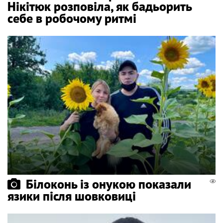
Нікітюк розповіла, як бадьорить
себе в робочому ритмі
Білоконь із онукою показали
язики після шовковиці