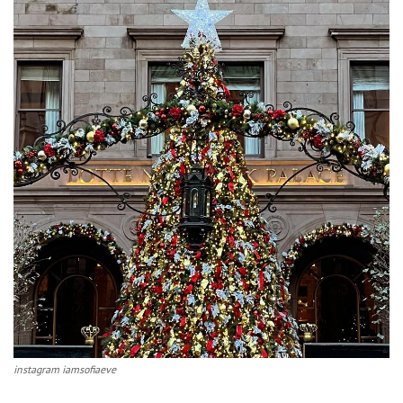
instagram iamsofiaeve