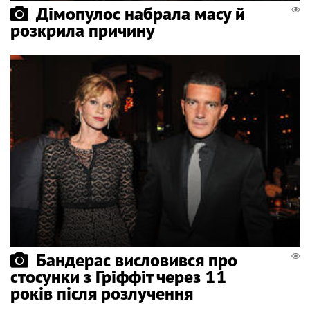
Дімопулос набрала масу й
розкрила причину
Бандерас висловився про
стосунки з Гріффіт через 11
років після розлучення