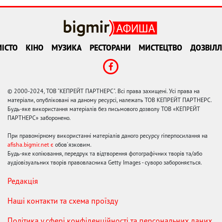
ІСТО
КІНО
МУЗИКА
РЕСТОРАНИ
МИСТЕЦТВО
ДОЗВІЛЛ
© 2000-2024, ТОВ "КЕПРЕЙТ ПАРТНЕРС". Всі права захищені. Усі права на
матеріали, опубліковані на даному ресурсі, належать ТОВ КЕПРЕЙТ ПАРТНЕРС.
Будь-яке використання матеріалів без письмового дозволу ТОВ «КЕПРЕЙТ
ПАРТНЕРС» заборонено.
При правомірному використанні матеріалів даного ресурсу гіперпосилання на
afisha.bigmir.net є
обов'язковим.
Будь-яке копіювання, передрук та відтворення фотографічних творів та/або
аудіовізуальних творів правовласника Getty Images - суворо забороняється.
Редакція
Наші контакти та схема проїзду
Політика у сфері конфіденційності та персональних даних