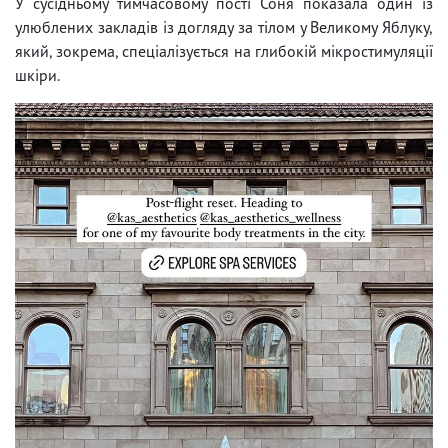
У сусідньому тимчасовому пості Соня показала один із
улюблених закладів із догляду за тілом у Великому Яблуку,
який, зокрема, спеціалізується на глибокій мікростимуляції
шкіри.