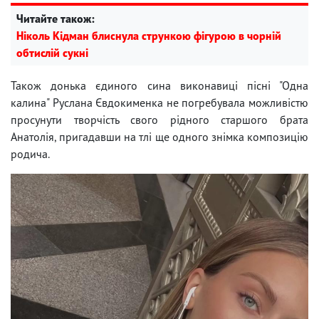
Читайте також:
Ніколь Кідман блиснула стрункою фігурою в чорній
обтислій сукні
Також донька єдиного сина виконавиці пісні "Одна
калина" Руслана Євдокименка не погребувала можливістю
просунути творчість свого рідного старшого брата
Анатолія, пригадавши на тлі ще одного знімка композицію
родича.