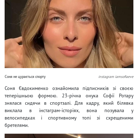
Соня не цурається спорту
instagram iamsofiaeve
Соня Євдокименко ознайомила підписників зі своєю
теперішньою формою. 23-річна онука Софії Ротару
знялася сидячи в спортзалі. Для кадру, який білявка
виклала в інстаграм-історіях, вона позувала у
велосипедках і спортивному топі зі схрещеними
бретелями.