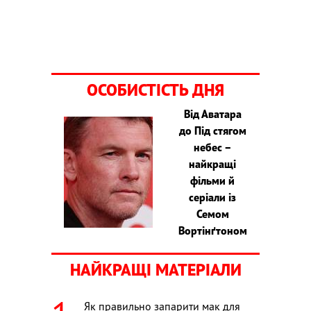
ОСОБИСТІСТЬ ДНЯ
Від Аватара
до Під стягом
небес –
найкращі
фільми й
серіали із
Семом
Вортінґтоном
НАЙКРАЩІ МАТЕРІАЛИ
Як правильно запарити мак для