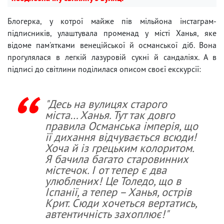
Блогерка, у котрої майже пів мільйона інстаграм-
підписників, улаштувала променад у місті Ханья, яке
відоме пам'ятками венеційської й османської діб. Вона
прогулялася в легкій лазуровій сукні й сандаліях. А в
підписі до світлини поділилася описом своєї екскурсії:
"Десь на вулицях старого
міста… Ханья. Тут так довго
правила Османська імперія, що
її дихання відчувається всюди!
Хоча й із грецьким колоритом.
Я бачила багато старовинних
містечок. І от тепер є два
улюблених! Це Толедо, що в
Іспанії, а тепер – Ханья, острів
Крит. Сюди хочеться вертатись,
автентичність захоплює!"