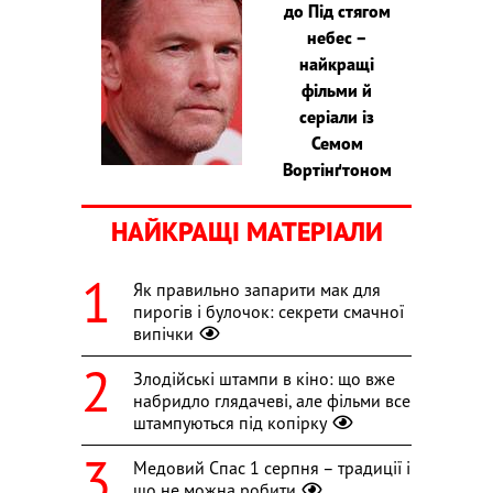
до Під стягом
небес –
найкращі
фільми й
серіали із
Семом
Вортінґтоном
НАЙКРАЩІ МАТЕРІАЛИ
Як правильно запарити мак для
пирогів і булочок: секрети смачної
випічки
Злодійські штампи в кіно: що вже
набридло глядачеві, але фільми все
штампуються під копірку
Медовий Спас 1 серпня – традиції і
що не можна робити