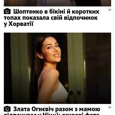
Шоптенко в бікіні й коротких
топах показала свій відпочинок
у Хорватії
Злата Огнєвіч разом з мамою
відпочиває у Ніцці: яскраві фото