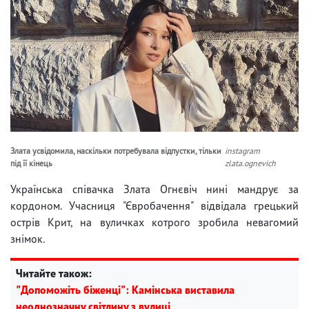
Злата усвідомила, наскільки потребувала відпустки, тільки
instagram
під її кінець
zlata.ognevich
Українська співачка Злата Огнєвіч нині мандрує за
кордоном. Учасниця "Євробачення" відвідала грецький
острів Крит, на вуличках котрого зробила невагомий
знімок.
Читайте також:
"Допоможіть біженці": Камінська виставила
неоднозначну світлину з вулиці