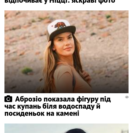
Аброзіо показала фігуру під
час купань біля водоспаду й
посиденьок на камені