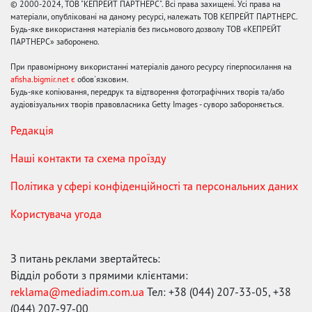
© 2000-2024, ТОВ "КЕПРЕЙТ ПАРТНЕРС". Всі права захищені. Усі права на
матеріали, опубліковані на даному ресурсі, належать ТОВ КЕПРЕЙТ ПАРТНЕРС.
Будь-яке використання матеріалів без письмового дозволу ТОВ «КЕПРЕЙТ
ПАРТНЕРС» заборонено.
При правомірному використанні матеріалів даного ресурсу гіперпосилання на
afisha.bigmir.net є
обов'язковим.
Будь-яке копіювання, передрук та відтворення фотографічних творів та/або
аудіовізуальних творів правовласника Getty Images - суворо забороняється.
Редакція
Наші контакти та схема проїзду
Політика у сфері конфіденційності та персональних даних
Користувача угода
З питань реклами звертайтесь:
Відділ роботи з прямими клієнтами:
reklama@mediadim.com.ua
Тел: +38 (044) 207-33-05, +38
(044) 207-97-00