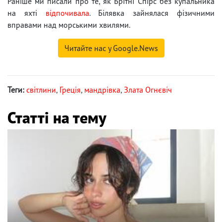
Раніше ми писали про те, як Брітні Спірс без купальника
на яхті
відпочивала
. Білявка зайнялася фізичними
вправами над морськими хвилями.
Читайте нас у Google.News
Теги:
світлини
,
Греція
,
мандрівка
,
Злата Огнєвіч
Статті на тему