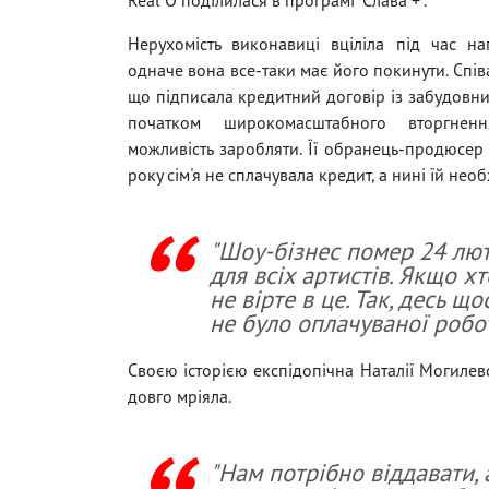
Нерухомість виконавиці вціліла під час на
одначе вона все-таки має його покинути. Спів
що підписала кредитний договір із забудовни
початком широкомасштабного вторгненн
можливість заробляти. Її обранець-продюсер 
року сім'я не сплачувала кредит, а нині їй нео
"Шоу-бізнес помер 24 люто
для всіх артистів. Якщо х
не вірте в це. Так, десь щ
не було оплачуваної робот
Своєю історією експідопічна Наталії Могилевс
довго мріяла.
"Нам потрібно віддавати, а