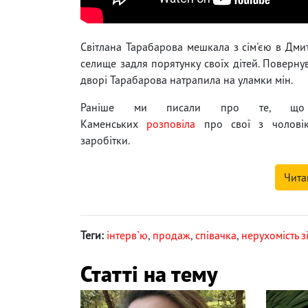
Світлана Тарабарова мешкала з сім'єю в Дми
селище задля порятунку своїх дітей. Повернув
дворі Тарабарова натрапила на уламки мін.
Раніше ми писали про те, що А
Каменських
розповіла
про свої з чоловік
заробітки.
Чита
Теги:
інтерв`ю
,
продаж
,
співачка
,
нерухомість з
Статті на тему