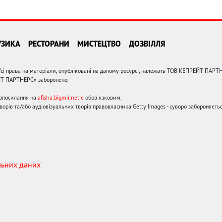
УЗИКА
РЕСТОРАНИ
МИСТЕЦТВО
ДОЗВІЛЛЯ
сі права на матеріали, опубліковані на даному ресурсі, належать ТОВ КЕПРЕЙТ ПАРТ
ЙТ ПАРТНЕРС» заборонено.
ерпосилання на
afisha.bigmir.net є
обов'язковим.
орів та/або аудіовізуальних творів правовласника Getty Images - суворо забороняєтьс
льних даних