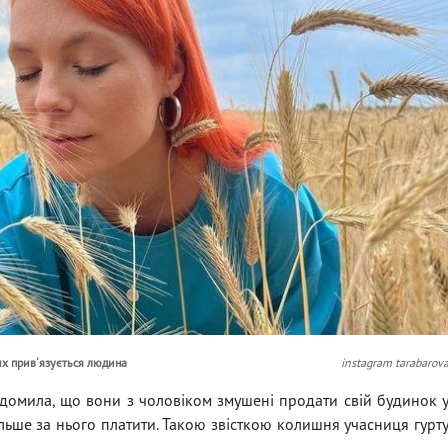
ких прив'язується людина
instagram tarabarov
ідомила, що вони з чоловіком змушені продати свій будинок 
 більше за нього платити. Такою звісткою колишня учасниця гурт