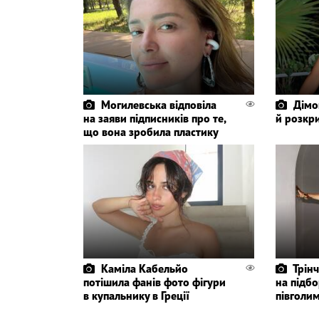
Могилевська відповіла
Дімо
на заяви підписників про те,
й розкр
що вона зробила пластику
Каміла Кабельйо
Трін
потішила фанів фото фігури
на підбо
в купальнику в Греції
півголи