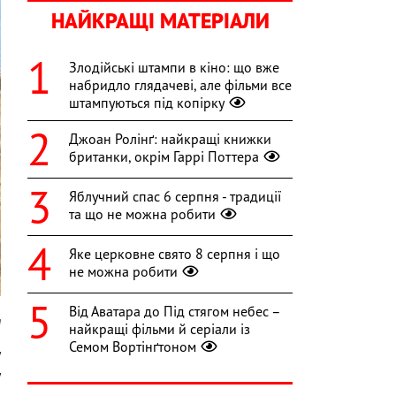
НАЙКРАЩІ МАТЕРІАЛИ
Злодійські штампи в кіно: що вже
набридло глядачеві, але фільми все
штампуються під копірку
Джоан Ролінґ: найкращі книжки
британки, окрім Гаррі Поттера
Яблучний спас 6 серпня - традиції
та що не можна робити
Яке церковне свято 8 серпня і що
не можна робити
Від Аватара до Під стягом небес –
a
найкращі фільми й серіали із
Семом Вортінґтоном
у
у