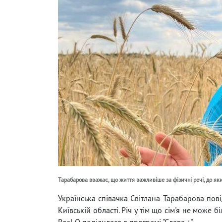
Тарабарова вважає, що життя важливіше за фізичні речі, до я
Українська співачка Світлана Тарабарова пов
Київській області. Річ у тім що сім'я не може
Real O поділилася в програмі "Слава +".