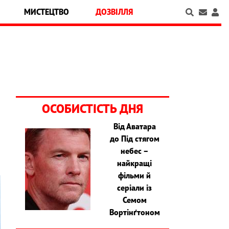
МИСТЕЦТВО
ДОЗВІЛЛЯ
ОСОБИСТІСТЬ ДНЯ
Від Аватара
ї
до Під стягом
небес –
найкращі
фільми й
серіали із
Семом
Вортінґтоном