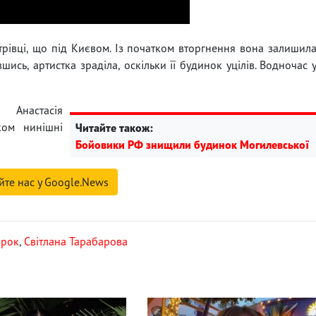
трівці, що під Києвом. Із початком вторгнення вона залишил
шись, артистка зраділа, оскільки її будинок уцілів. Водночас 
настасія
ом нинішні
Читайте також:
Бойовики РФ знищили будинок Могилевської
йте нас у Google.News
ірок
,
Світлана Тарабарова