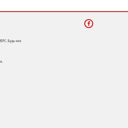
НЕРС. Будь-яке
я.