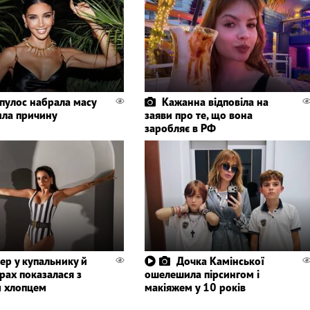
пулос набрала масу
Кажанна відповіла на
ила причину
заяви про те, що вона
заробляє в РФ
чер у купальнику й
Дочка Камінської
рах показалася з
ошелешила пірсингом і
м хлопцем
макіяжем у 10 років