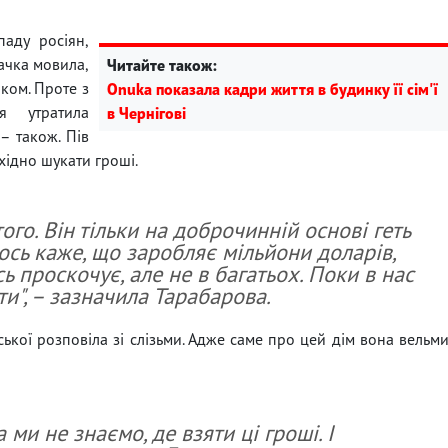
паду росіян,
ачка мовила,
Читайте також:
ком. Проте з
Onuka показала кадри життя в будинку її сім'ї
я утратила
в Чернігові
– також. Пів
бхідно шукати гроші.
го. Він тільки на доброчинній основі геть
тось каже, що заробляє мільйони доларів,
ось проскочує, але не в багатьох. Поки в нас
и", – зазначила Тарабарова.
ької розповіла зі слізьми. Адже саме про цей дім вона вельм
 ми не знаємо, де взяти ці гроші. І