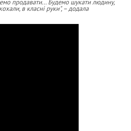
емо продавати... Будемо шукати людину,
охали, в класні руки", – додала