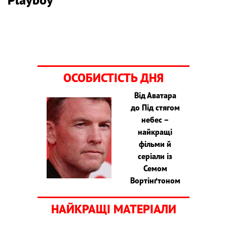
ОСОБИСТІСТЬ ДНЯ
Від Аватара
до Під стягом
небес –
найкращі
фільми й
серіали із
Семом
Вортінґтоном
НАЙКРАЩІ МАТЕРІАЛИ