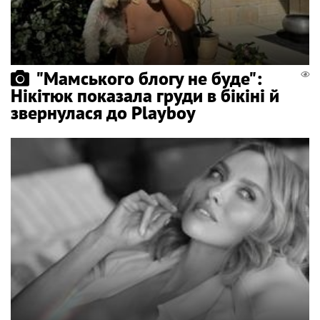
"Мамського блогу не буде":
Нікітюк показала груди в бікіні й
звернулася до Playboy