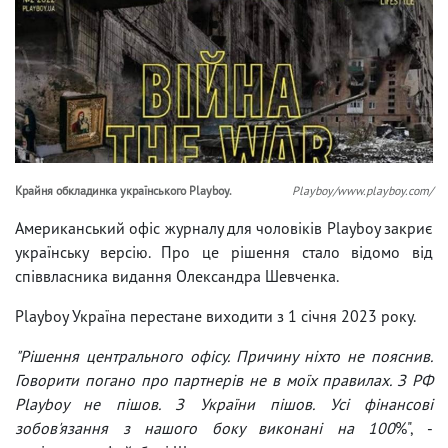
Крайня обкладинка українського Playboy.
Playboy/www.playboy.com/
Американський офіс журналу для чоловіків Playboy закриє
українську версію. Про це рішення стало відомо від
співвласника видання Олександра Шевченка.
Playboy Україна перестане виходити з 1 січня 2023 року.
"Рішення центрального офісу. Причину ніхто не пояснив.
Говорити погано про партнерів не в моїх правилах. З РФ
Playboy не пішов. З України пішов. Усі фінансові
зобов'язання з нашого боку виконані на 100
%", -