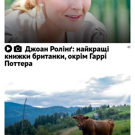
Джоан Ролінґ: найкращі
книжки британки, окрім Гаррі
Поттера