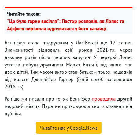
Читайте також:
"Це було гарне весілля": Пастор розповів, як Лопес та
Аффлек вирішили одружитися у його каплиці
Бенніфер стала подружжям у Лас-Вегасі ще 17 липня.
Знаменитості відновили свій роман 2021-го, через
дюжину років після перших заручин. У перерві Лопес
устигла побути дружиною Марка Ентоні, від якого має
двох дітей. Тим часом актор став батьком трьох нащадків
від колеги Дженніфер Ґарнер (їхній шлюб завершився
2018-го).
Раніше ми писали про те, як Бенніфер
проводила
другий
медовий місяць. Пара не приховувала свого кохання від
публіки.
Читайте нас у Google.News