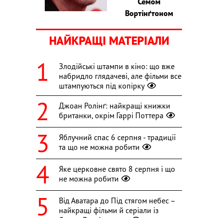
Семом
Вортінґтоном
НАЙКРАЩІ МАТЕРІАЛИ
Злодійські штампи в кіно: що вже
набридло глядачеві, але фільми все
штампуються під копірку
Джоан Ролінґ: найкращі книжки
британки, окрім Гаррі Поттера
Яблучний спас 6 серпня - традиції
та що не можна робити
Яке церковне свято 8 серпня і що
не можна робити
Від Аватара до Під стягом небес –
найкращі фільми й серіали із