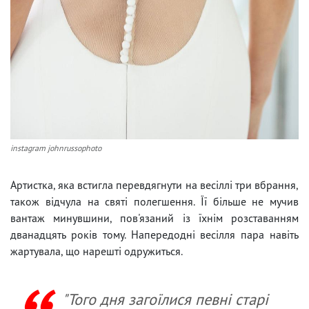
instagram johnrussophoto
Артистка, яка встигла перевдягнути на весіллі три вбрання,
також відчула на святі полегшення. Її більше не мучив
вантаж минувшини, пов'язаний із їхнім розставанням
дванадцять років тому. Напередодні весілля пара навіть
жартувала, що нарешті одружиться.
"Того дня загоїлися певні старі