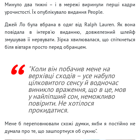
Минуло два тижні – і в мережі виринули перші кадри
урочистості. Їх опублікувало видання People.
Джей Ло була вбрана в одяг від Ralph Lauren. Як вона
повідала в інтерв'ю виданню, довжелезний шлейф
змушував її нервувати. Зірка хвилювалася, що спіткнеться
біля вівтаря просто перед обранцем.
"Коли він побачив мене на
верхівці сходів – усе набуло
цілковитого сенсу й водночас
виникло враження, що в це, мов
у найліпший сон, неможливо
повірити. Не хотілося
прокидатися.
Мене б переповнювали схожі думки, якби я постійно не
думала про те, що зашпортнуся об сукню".