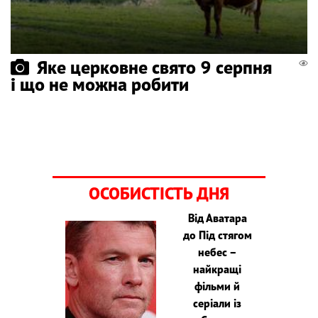
Яке церковне свято 9 серпня
і що не можна робити
ОСОБИСТІСТЬ ДНЯ
Від Аватара
до Під стягом
небес –
найкращі
фільми й
серіали із