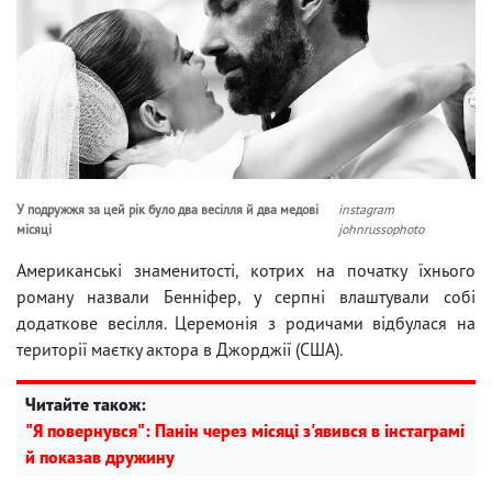
У подружжя за цей рік було два весілля й два медові
instagram
місяці
johnrussophoto
Американські знаменитості, котрих на початку їхнього
роману назвали Бенніфер, у серпні влаштували собі
додаткове весілля. Церемонія з родичами відбулася на
території маєтку актора в Джорджії (США).
Читайте також:
"Я повернувся": Панін через місяці з'явився в інстаграмі
й показав дружину