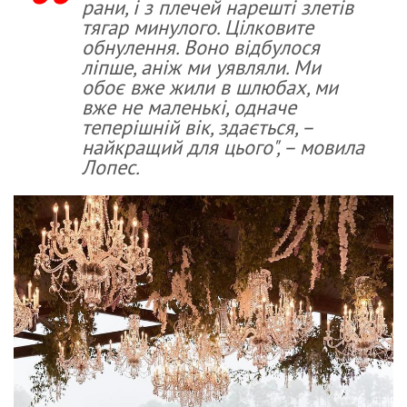
рани, і з плечей нарешті злетів
тягар минулого. Цілковите
обнулення. Воно відбулося
ліпше, аніж ми уявляли. Ми
обоє вже жили в шлюбах, ми
вже не маленькі, одначе
теперішній вік, здається, –
найкращий для цього", – мовила
Лопес.