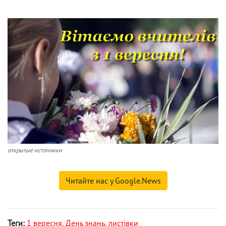
открытые источники
Читайте нас у Google.News
Теги:
1 вересня
,
День знань
,
листівки