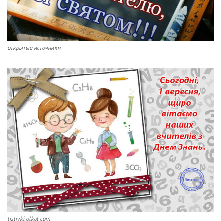
открытые источники
listivki.olkol.com