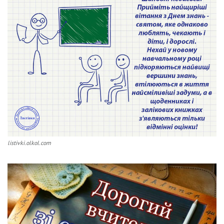
listivki.olkol.com