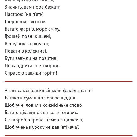
Значить, вам пора бажати
Настрою "на п'ять",
І терпіння, і успіхів,
Багато жартів, море сміху,
Грошей повні кишені,
Відпусток за океани,
Поваги в колективі,
Бути завжди на позитиві,
Не хандрити і не хворіти,
Справою завжди горіти!
А вчитель справжнісінький факел знання
Їх також сумлінно черпає щодня,
Щоб учні ловили кожнісіньке слово
Багато цікавинок в нього готових.
Сім коробів треба, немов в циркача,
Щоб учень з уроку не дав "втікача".