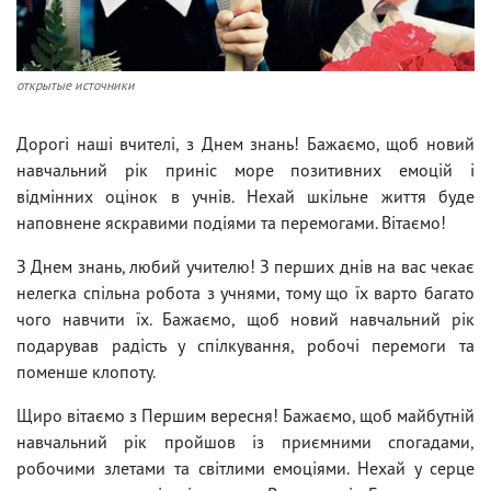
открытые источники
Дорогі наші вчителі, з Днем знань! Бажаємо, щоб новий
навчальний рік приніс море позитивних емоцій і
відмінних оцінок в учнів. Нехай шкільне життя буде
наповнене яскравими подіями та перемогами. Вітаємо!
З Днем знань, любий учителю! З перших днів на вас чекає
нелегка спільна робота з учнями, тому що їх варто багато
чого навчити їх. Бажаємо, щоб новий навчальний рік
подарував радість у спілкування, робочі перемоги та
поменше клопоту.
Щиро вітаємо з Першим вересня! Бажаємо, щоб майбутній
навчальний рік пройшов із приємними спогадами,
робочими злетами та світлими емоціями. Нехай у серце