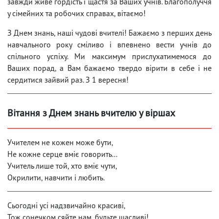
завжди живе гордість і щастя за Ваших учнів. Благополуччя
у сімейних та робочих справах, вітаємо!
З Днем знань, наші чудові вчителі! Бажаємо з перших день
навчального року сміливо і впевнено вести учнів до
спільного успіху. Ми максимум прислухатимемося до
Ваших порад, а Вам бажаємо твердо вірити в себе і не
сердитися зайвий раз. З 1 вересня!
Вітання з Днем знань вчителю у віршах
Учителем не кожен може бути,
Не кожне серце вміє говорить...
Учитель лише той, хто вміє чути,
Окрилити, навчити і любить.
Сьогодні усі надзвичайно красиві,
Тож сонечком сяйте нам, будьте щасливі!