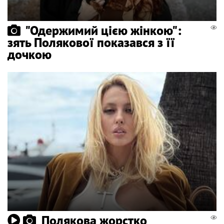
"Одержимий цією жінкою":
зять Полякової показався з її
дочкою
Полякова жорстко