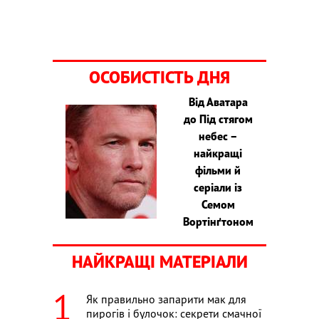
ОСОБИСТІСТЬ ДНЯ
Від Аватара
до Під стягом
небес –
найкращі
фільми й
серіали із
Семом
Вортінґтоном
НАЙКРАЩІ МАТЕРІАЛИ
Як правильно запарити мак для
пирогів і булочок: секрети смачної