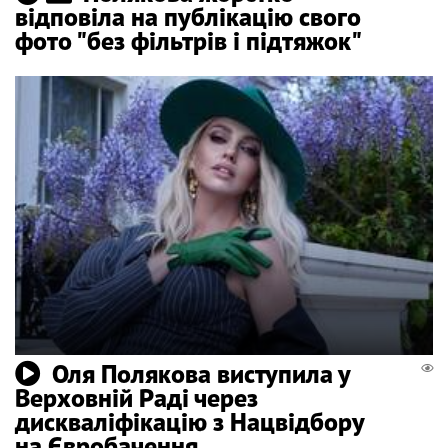
відповіла на публікацію свого
фото "без фільтрів і підтяжок"
Оля Полякова виступила у
Верховній Раді через
дискваліфікацію з Нацвідбору
на Євробачення