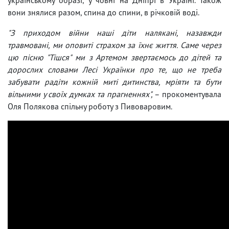
вони знялися разом, спина до спини, в річковій воді.
"З приходом війни наші діти налякані, назавжди
травмовані, ми оповиті страхом за їхнє життя. Саме через
цю пісню "Тішся" ми з Артемом звертаємось до дітей та
дорослих словами Лесі Українки про те, що не треба
забувати радіти кожній миті дитинства, мріяти та бути
вільними у своїх думках та прагненнях",
– прокоментувала
Оля Полякова спільну роботу з Пивоваровим.