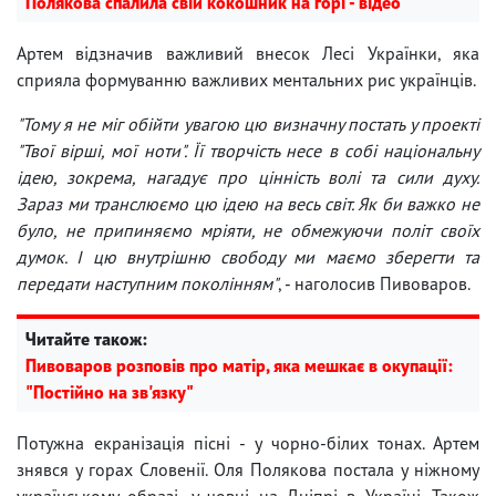
Полякова спалила свій кокошник на горі - відео
Артем відзначив важливий внесок Лесі Українки, яка
сприяла формуванню важливих ментальних рис українців.
"Тому я не міг обійти увагою цю визначну постать у проекті
"Твої вірші, мої ноти". Її творчість несе в собі національну
ідею, зокрема, нагадує про цінність волі та сили духу.
Зараз ми транслюємо цю ідею на весь світ. Як би важко не
було, не припиняємо мріяти, не обмежуючи політ своїх
думок. І цю внутрішню свободу ми маємо зберегти та
передати наступним поколінням"
, - наголосив Пивоваров.
Читайте також:
Пивоваров розповів про матір, яка мешкає в окупації:
"Постійно на зв'язку"
Потужна екранізація пісні - у чорно-білих тонах. Артем
знявся у горах Словенії. Оля Полякова постала у ніжному
українському образі, у човні на Дніпрі в Україні. Також