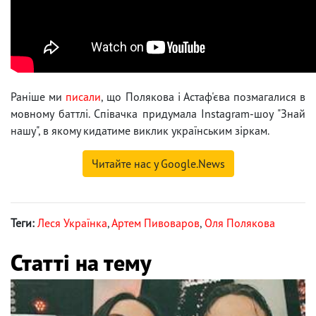
Раніше ми
писали
, що Полякова і Астаф'єва позмагалися в
мовному баттлі. Співачка придумала Instagram-шоу "Знай
нашу", в якому кидатиме виклик українським зіркам.
Читайте нас у Google.News
Теги:
Леся Українка
,
Артем Пивоваров
,
Оля Полякова
Статті на тему