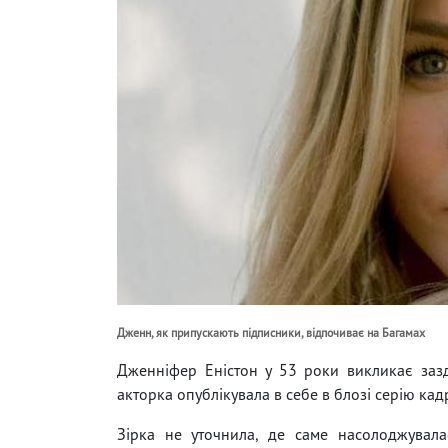
Дженн, як припускають підписники, відпочиває на Багамах
Дженніфер Еністон у 53 роки викликає зазд
акторка опублікувала в себе в блозі серію кадр
Зірка не уточнила, де саме насолоджувала