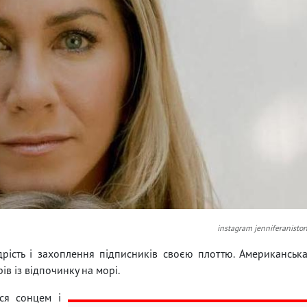
instagram jenniferanisto
рість і захоплення підписників своєю плоттю. Американськ
ів із відпочинку на морі.
ся сонцем і