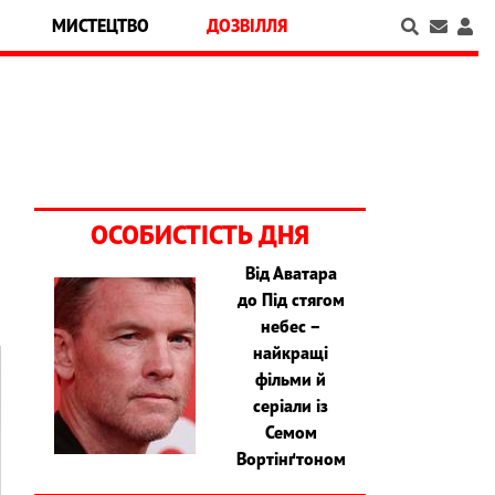
МИСТЕЦТВО
ДОЗВІЛЛЯ
ОСОБИСТІСТЬ ДНЯ
Від Аватара
до Під стягом
небес –
найкращі
фільми й
серіали із
Семом
Вортінґтоном