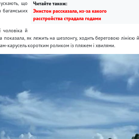
ускають, що
Читайте також:
з багамських
Энистон рассказала, из-за какого
расстройства страдала годами
ї чоловіка й
она показала, як лежить на шезлонгу, ходить береговою лінією 
рам-карусель коротким роликом із пляжем і хвилями.