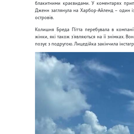
блакитними краєвидами. У коментарях прип
Дженн заглянула на Харбор-Айленд – один і
островів.
Колишня Бреда Пітта перебувала в компані
жінки, які також з'являються на її знімках. В
позує з подругою. Лицедійка закінчила інстаг