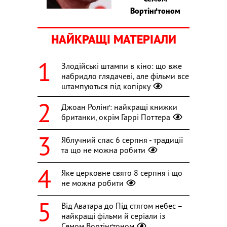
Вортінґтоном
НАЙКРАЩІ МАТЕРІАЛИ
Злодійські штампи в кіно: що вже
набридло глядачеві, але фільми все
штампуються під копірку
Джоан Ролінґ: найкращі книжки
британки, окрім Гаррі Поттера
Яблучний спас 6 серпня - традиції
та що не можна робити
Яке церковне свято 8 серпня і що
не можна робити
Від Аватара до Під стягом небес –
найкращі фільми й серіали із
Семом Вортінґтоном