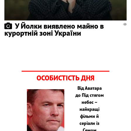
У Йолки виявлено майно в
курортній зоні України
ОСОБИСТІСТЬ ДНЯ
Від Аватара
до Під стягом
небес –
найкращі
фільми й
серіали із
Семом