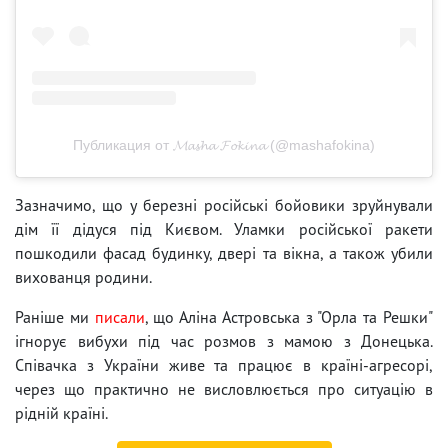
Публикация от 𝓜𝓪𝓼𝓱𝓪 𝓕𝓸𝓴𝓲𝓷𝓪 (@mashafokina)
Зазначимо, що у березні російські бойовики зруйнували
дім її дідуся під Києвом. Уламки російської ракети
пошкодили фасад будинку, двері та вікна, а також убили
вихованця родини.
Раніше ми
писали
, що Аліна Астровська з "Орла та Решки"
ігнорує вибухи під час розмов з мамою з Донецька.
Співачка з України живе та працює в країні-агресорі,
через що практично не висловлюється про ситуацію в
рідній країні.