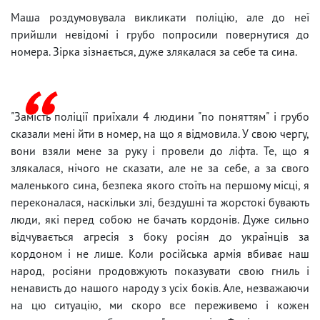
Маша роздумовувала викликати поліцію, але до неї
прийшли невідомі і грубо попросили повернутися до
номера. Зірка зізнається, дуже злякалася за себе та сина.
"Замість поліції приїхали 4 людини "по поняттям" і грубо
сказали мені йти в номер, на що я відмовила. У свою чергу,
вони взяли мене за руку і провели до ліфта. Те, що я
злякалася, нічого не сказати, але не за себе, а за свого
маленького сина, безпека якого стоїть на першому місці, я
переконалася, наскільки злі, бездушні та жорстокі бувають
люди, які перед собою не бачать кордонів. Дуже сильно
відчувається агресія з боку росіян до українців за
кордоном і не лише. Коли російська армія вбиває наш
народ, росіяни продовжують показувати свою гниль і
ненависть до нашого народу з усіх боків. Але, незважаючи
на цю ситуацію, ми скоро все переживемо і кожен