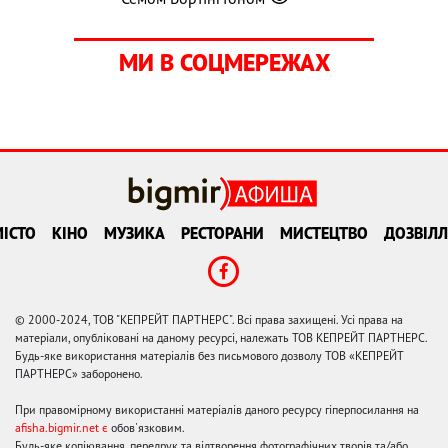
МИ В СОЦМЕРЕЖАХ
ІСТО
КІНО
МУЗИКА
РЕСТОРАНИ
МИСТЕЦТВО
ДОЗВІЛЛ
© 2000-2024, ТОВ "КЕПРЕЙТ ПАРТНЕРС". Всі права захищені. Усі права на
матеріали, опубліковані на даному ресурсі, належать ТОВ КЕПРЕЙТ ПАРТНЕРС.
Будь-яке використання матеріалів без письмового дозволу ТОВ «КЕПРЕЙТ
ПАРТНЕРС» заборонено.
При правомірному використанні матеріалів даного ресурсу гіперпосилання на
afisha.bigmir.net є
обов'язковим.
Будь-яке копіювання, передрук та відтворення фотографічних творів та/або