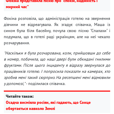
Фокіна представила пісню про "спокій, надійність і
мирний час"
Фокіна розповіла, що адміністрація готелю на звернення
дівчини не відреагувала. Як згадує співачка, Маша із
сином була біля басейну, почула свою пісню "Спалахи" і
подумала, що в готелі раді українцям, але на неї чекало
розчарування.
"Наскільки я була розчарована, коли, прийшовши до себе
в номер, побачила, що наші двері були обкидані гнилими
фруктами. Після цього інциденту я відразу звернулася до
працівників готелю. І попросила показати на камерах, хто
зробив мені такий сюрприз. На ресепшені мені відмовили
у допомозі,"
- поділилася співачка.
Читайте також:
Осадча висміяла росіян, які гадають, що Сонце
обертається навколо Землі