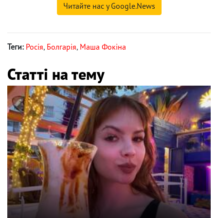
Читайте нас у Google.News
Теги:
Росія
,
Болгарія
,
Маша Фокіна
Статті на тему