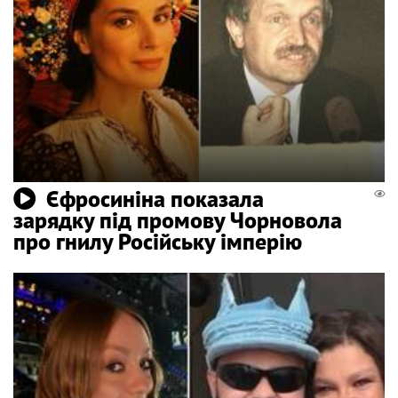
Єфросиніна показала
зарядку під промову Чорновола
про гнилу Російську імперію