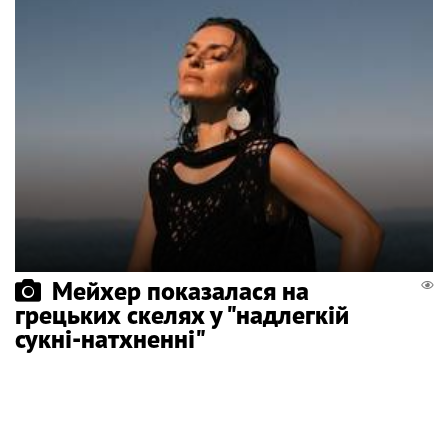
Мейхер показалася на
грецьких скелях у "надлегкій
сукні-натхненні"