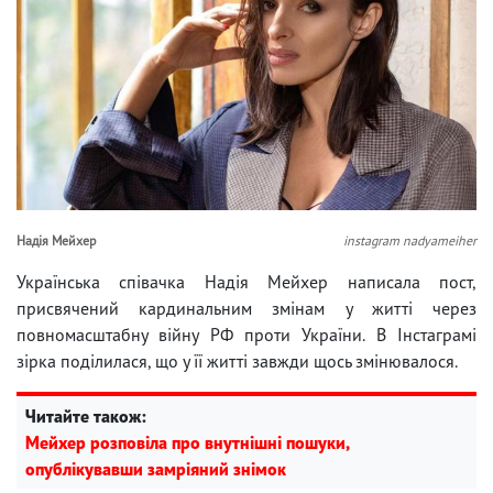
Надія Мейхер
instagram nadyameiher
Українська співачка Надія Мейхер написала пост,
присвячений кардинальним змінам у житті через
повномасштабну війну РФ проти України. В Інстаграмі
зірка поділилася, що у її житті завжди щось змінювалося.
Читайте також:
Мейхер розповіла про внутнішні пошуки,
опублікувавши замріяний знімок