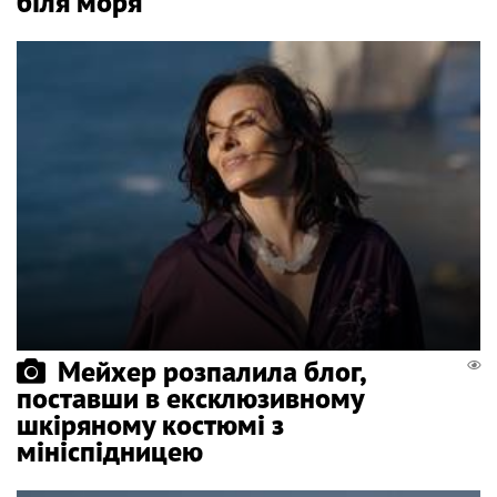
біля моря
Мейхер розпалила блог,
поставши в ексклюзивному
шкіряному костюмі з
мініспідницею