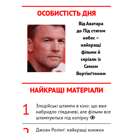
ОСОБИСТІСТЬ ДНЯ
Від Аватара
до Під стягом
небес –
найкращі
фільми й
серіали із
Семом
Вортінґтоном
НАЙКРАЩІ МАТЕРІАЛИ
Злодійські штампи в кіно: що вже
набридло глядачеві, але фільми все
штампуються під копірку
Джоан Ролінґ: найкращі книжки