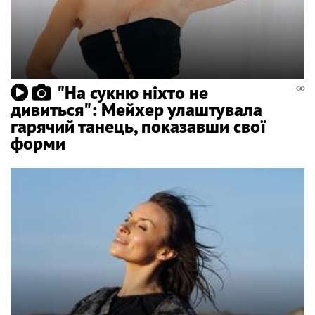
"На сукню ніхто не
дивиться": Мейхер улаштувала
гарячий танець, показавши свої
форми