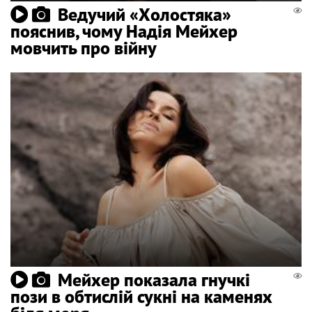
Ведучий «Холостяка»
пояснив, чому Надія Мейхер
мовчить про війну
Мейхер показала гнучкі
пози в обтислій сукні на каменях