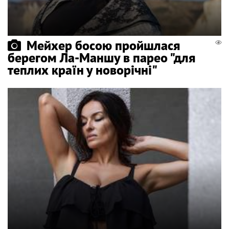
Мейхер босою пройшлася
берегом Ла-Маншу в парео "для
теплих країн у новорічні"