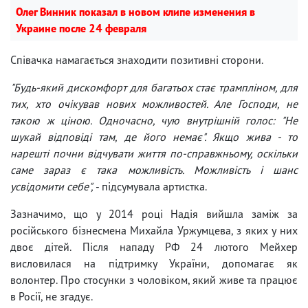
Олег Винник показал в новом клипе изменения в
Украине после 24 февраля
Співачка намагається знаходити позитивні сторони.
"Будь-який дискомфорт для багатьох стає трампліном, для
тих, хто очікував нових можливостей. Але Господи, не
такою ж ціною. Одночасно, чую внутрішній голос: "Не
шукай відповіді там, де його немає". Якщо жива - то
нарешті почни відчувати життя по-справжньому, оскільки
саме зараз є така можливість. Можливість і шанс
усвідомити себе",
- підсумувала артистка.
Зазначимо, що у 2014 році Надія вийшла заміж за
російського бізнесмена Михайла Уржумцева, з яких у них
двоє дітей. Після нападу РФ 24 лютого Мейхер
висловилася на підтримку України, допомагає як
волонтер. Про стосунки з чоловіком, який живе та працює
в Росії, не згадує.