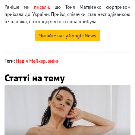
Раніше ми
писали
, що Тоня Матвієнко сюрпризом
приїхала до України. Приїзд співачки став несподіванкою
її чоловіка, на концерт якого вона прибула.
Читайте нас у Google.News
Теги:
Надія Мейхер
,
зміни
Статті на тему