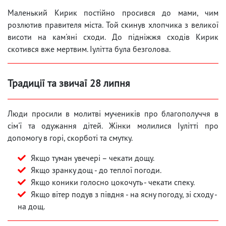
Маленький Кирик постійно просився до мами, чим
розлютив правителя міста. Той скинув хлопчика з великої
висоти на кам'яні сходи. До підніжжя сходів Кирик
скотився вже мертвим. Іулітта була безголова.
Традиції та звичаї 28 липня
Люди просили в молитві мучеників про благополуччя в
сім'ї та одужання дітей. Жінки молилися Іулітті про
допомогу в горі, скорботі та смутку.
Якщо туман увечері – чекати дощу.
Якщо зранку дощ - до теплої погоди.
Якщо коники голосно цокочуть - чекати спеку.
Якщо вітер подув з півдня - на ясну погоду, зі сходу -
на дощ.