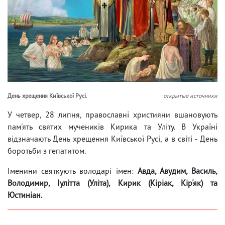
День хрещення Київської Русі.
открытые источники
У четвер, 28 липня, православні християни вшановують
пам'ять святих мучеників Кирика та Уліту. В Україні
відзначають День хрещення Київської Русі, а в світі - День
боротьби з гепатитом.
Іменини святкують володарі імен:
Авда, Авудим, Василь,
Володимир, Іулітта (Уліта), Кирик (Кіріак, Кір'як) та
Юстиніан.