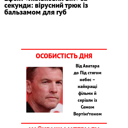
секунди: вірусний трюк із
бальзамом для губ
ОСОБИСТІСТЬ ДНЯ
Від Аватара
до Під стягом
небес –
найкращі
фільми й
серіали із
Семом
Вортінґтоном