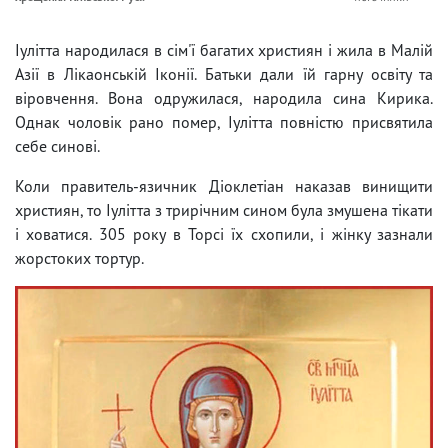
Іулітта народилася в сім'ї багатих християн і жила в Малій
Азії в Лікаонській Іконії. Батьки дали їй гарну освіту та
віровчення. Вона одружилася, народила сина Кирика.
Однак чоловік рано помер, Іулітта повністю присвятила
себе синові.
Коли правитель-язичник Діоклетіан наказав винищити
християн, то Іулітта з трирічним сином була змушена тікати
і ховатися. 305 року в Торсі їх схопили, і жінку зазнали
жорстоких тортур.