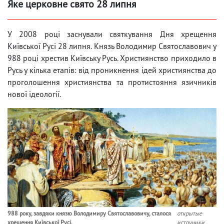
Яке церковне свято 28 липня
У 2008 році заснували святкування Дня хрещення
Київської Русі 28 липня. Князь Володимир Святославович у
988 році хрестив Київську Русь. Християнство приходило в
Русь у кілька етапів: від проникнення ідей християнства до
проголошення християнства та протистояння язичників
нової ідеології.
988 року, завдяки князю Володимиру Святославовичу, сталося
открытые
хрещення Київської Русі.
источники