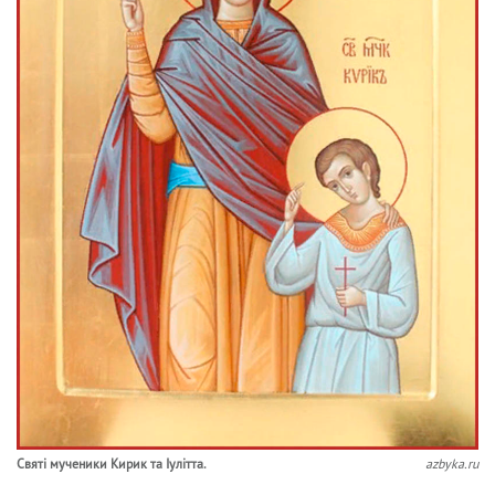
Святі мученики Кирик та Іулітта.
azbyka.ru