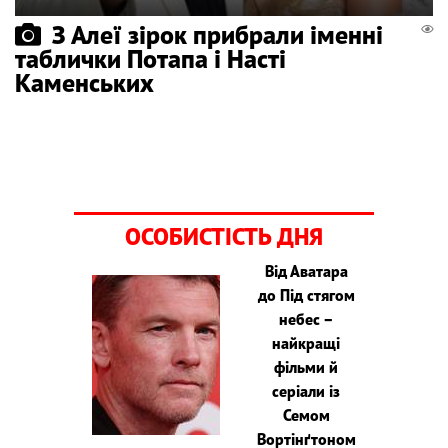
З Алеї зірок прибрали іменні
таблички Потапа і Насті
Каменських
ОСОБИСТІСТЬ ДНЯ
Від Аватара
до Під стягом
небес –
найкращі
фільми й
серіали із
Семом
Вортінґтоном