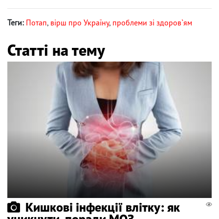
Теги:
Потап
,
вірш про Україну
,
проблеми зі здоров`ям
Статті на тему
Кишкові інфекції влітку: як
уникнути, поради МОЗ