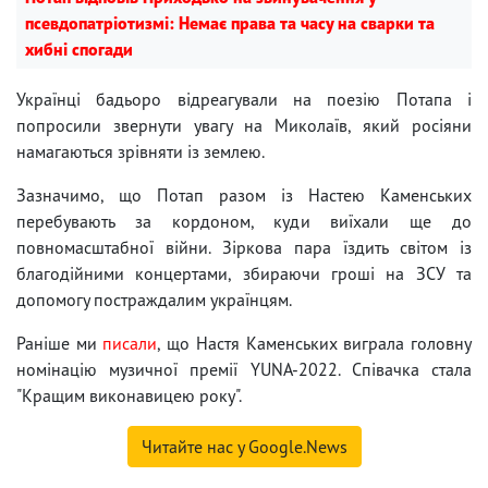
псевдопатріотизмі: Немає права та часу на сварки та
хибні спогади
Українці бадьоро відреагували на поезію Потапа і
попросили звернути увагу на Миколаїв, який росіяни
намагаються зрівняти із землею.
Зазначимо, що Потап разом із Настею Каменських
перебувають за кордоном, куди виїхали ще до
повномасштабної війни. Зіркова пара їздить світом із
благодійними концертами, збираючи гроші на ЗСУ та
допомогу постраждалим українцям.
Раніше ми
писали
, що Настя Каменських виграла головну
номінацію музичної премії YUNA-2022. Співачка стала
"Кращим виконавицею року".
Читайте нас у Google.News