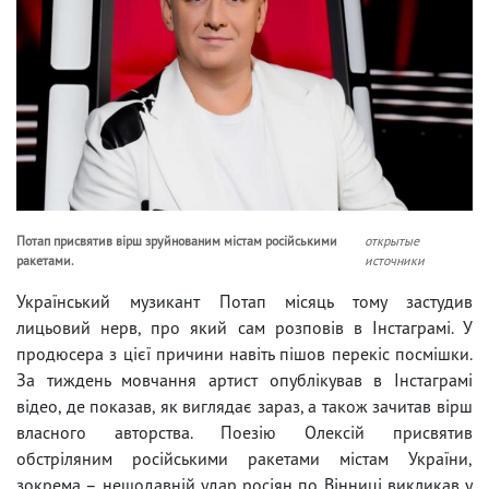
Потап присвятив вірш зруйнованим містам російськими
открытые
ракетами.
источники
Український музикант Потап місяць тому застудив
лицьовий нерв, про який сам розповів в Інстаграмі. У
продюсера з цієї причини навіть пішов перекіс посмішки.
За тиждень мовчання артист опублікував в Інстаграмі
відео, де показав, як виглядає зараз, а також зачитав вірш
власного авторства. Поезію Олексій присвятив
обстріляним російськими ракетами містам України,
зокрема – нещодавній удар росіян по Вінниці викликав у