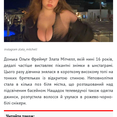
instagram zlata_mitchell
Донька Ольги Фреймут Злата Мітчелл, якій нині 16 років,
дедалі частіше виставляє пікантні знімки в ынстаграмі.
Цього разу дівчина знялася в короткому високому топі на
тонких бретельках із відкритою спиною. Неповнолітня
стала в кілька поз біля містка, що розташований над
підсвіченим басейном. Нащадок телеведучої також одягла
джинси, розпустила волосся й узулася в рожево-чорно-
білі снікери.
Читайте також: