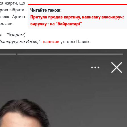
ся жарти, що
брою зібрати.
Читайте також:
влік. Артист
Притула продав картину, написану власноруч:
росіян.
виручку - на "Байрактарі"
о "Газпром",
банкрутуємо Росію,"
-
написав
у сторіз Павлік.