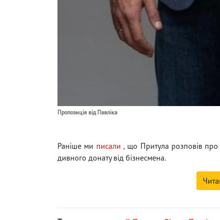
Пропозиція від Павліка
Раніше ми
писали
, що Притула розповів про з
дивного донату від бізнесмена.
Чита