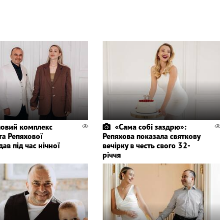
овий комплекс
«Сама собі заздрю»:
та Репяхової
Репяхова показала святкову
ав під час нічної
вечірку в честь свого 32-
річчя