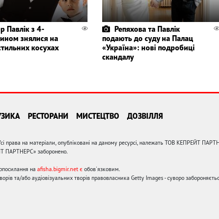
р Павлік з 4-
Репяхова та Павлік
сином знялися на
подають до суду на Палац
стильних косухах
«Україна»: нові подробиці
скандалу
УЗИКА
РЕСТОРАНИ
МИСТЕЦТВО
ДОЗВІЛЛЯ
сі права на матеріали, опубліковані на даному ресурсі, належать ТОВ КЕПРЕЙТ ПАРТ
ЙТ ПАРТНЕРС» заборонено.
ерпосилання на
afisha.bigmir.net є
обов'язковим.
орів та/або аудіовізуальних творів правовласника Getty Images - суворо забороняєтьс