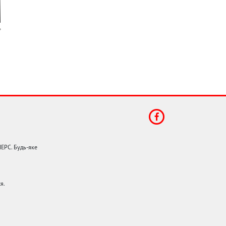
НЕРС. Будь-яке
я.