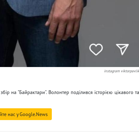
instagram viktorpavli
бір на "Байрактари". Волонтер поділився історією цікавого т
йте нас у Google.News