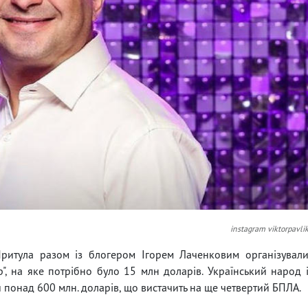
instagram viktorpavli
Притула разом із блогером Ігорем Лаченковим організувал
", на яке потрібно було 15 млн доларів. Український народ 
и понад 600 млн. доларів, що вистачить на ще четвертий БПЛА.