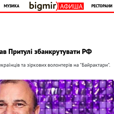
МУЗИКА
РЕСТОРАНИ
ав Притулі збанкрутувати РФ
країнців та зіркових волонтерів на "Байрактари".