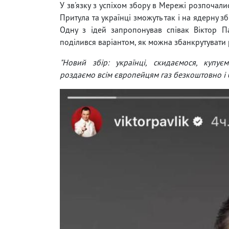
У зв'язку з успіхом збору в Мережі розпочали
Притула та українці зможуть так і на ядерну з
Одну з ідей запропонував співак Віктор Па
поділився варіантом, як можна збанкрутувати 
"Новий збір: українці, скидаємося, купуєм
роздаємо всім європейцям газ безкоштовно і 