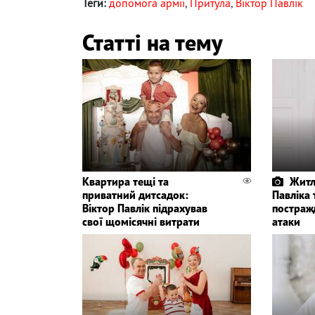
Теги:
допомога армії
,
Притула
,
Віктор Павлік
Статті на тему
Квартира тещі та
Житл
приватний дитсадок:
Павліка 
Віктор Павлік підрахував
постражд
свої щомісячні витрати
атаки