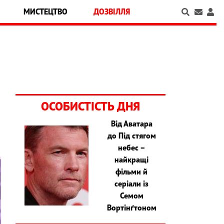
МИСТЕЦТВО
ДОЗВІЛЛЯ
ОСОБИСТІСТЬ ДНЯ
Від Аватара
до Під стягом
небес –
найкращі
фільми й
серіали із
Семом
Вортінґтоном