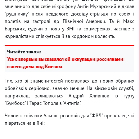
звичайного для себе мікрофону. Антін Мухарський відклав
"рушничку" після невдалого досвіду стрільця по своїх і
полетів на гастролі до Північної Америки. Та й Макс
Барських, судячи з появ у ЗМІ та соцмережах, частіше з
журналістами спілкується й за кордоном колесить.
Читайте також:
Усик впервые высказался об оккупации россиянами
своего дома под Киевом
Тих, хто зі знаменитостей поставився до нових обраних
обов'язків серйозно, значно менше. На військовій службі,
наприклад, залишаються Андрій Хливнюк із гурту
"Бумбокс" і Тарас Тополя з "Антитіл".
Чоловік співачки Альоші розповів для "ЖВЛ" про колег, які
піаряться на війні: