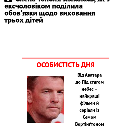
ексчоловіком поділила
обов'язки щодо виховання
трьох дітей
ОСОБИСТІСТЬ ДНЯ
Від Аватара
до Під стягом
небес –
найкращі
фільми й
серіали із
Семом
Вортінґтоном