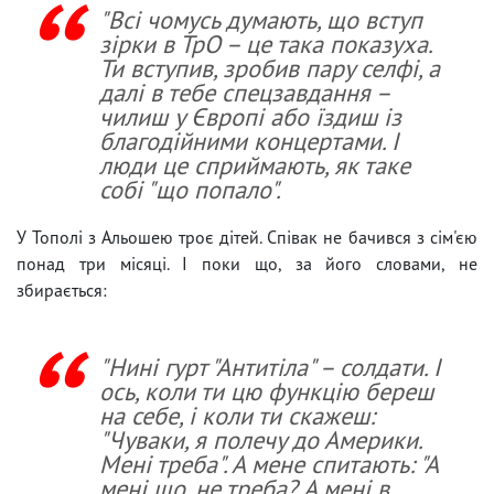
"Всі чомусь думають, що вступ
зірки в ТрО – це така показуха.
Ти вступив, зробив пару селфі, а
далі в тебе спецзавдання –
чилиш у Європі або їздиш із
благодійними концертами. І
люди це сприймають, як таке
собі "що попало".
У Тополі з Альошею троє дітей. Співак не бачився з сім'єю
понад три місяці. І поки що, за його словами, не
збирається:
"Нині гурт "Антитіла" – солдати. І
ось, коли ти цю функцію береш
на себе, і коли ти скажеш:
"Чуваки, я полечу до Америки.
Мені треба". А мене спитають: "А
мені що, не треба? А мені в