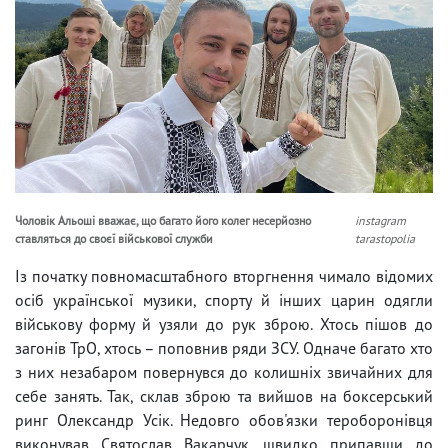
Чоловік Альоші вважає, що багато його колег несерйозно
instagram
ставляться до своєї військової служби
tarastopolia
Із початку повномасштабного вторгнення чимало відомих
осіб української музики, спорту й інших царин одягли
військову форму й узяли до рук зброю. Хтось пішов до
загонів ТрО, хтось – поповнив ряди ЗСУ. Одначе багато хто
з них незабаром повернувся до колишніх звичайних для
себе занять. Так, склав зброю та вийшов на боксерський
ринг Олександр Усік. Недовго обов'язки тероборонівця
виконував Святослав Вакарчук, швидко припавши до