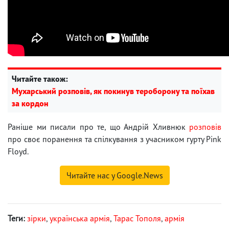
Читайте також:
Мухарський розповів, як покинув тероборону та поїхав
за кордон
Раніше ми писали про те, що Андрій Хливнюк
розповів
про своє поранення та спілкування з учасником гурту Pink
Floyd.
Читайте нас у Google.News
Теги:
зірки
,
українська армія
,
Тарас Тополя
,
армія