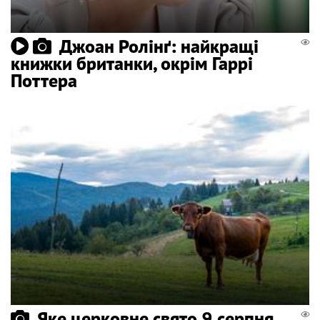
Джоан Ролінґ: найкращі
книжки британки, окрім Гаррі
Поттера
Яке церковне свято 9 серпня