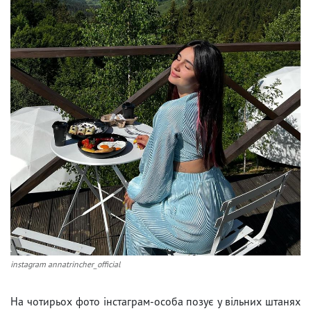
instagram annatrincher_official
На чотирьох фото інстаграм-особа позує у вільних штанях