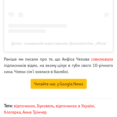
Допис, поширений користувачем @annatrincher_official
Раніше ми писали про те, що Анфіса Чехова
схвилювала
підписників відео, на якому цілує в губи свого 10-річного
сина. Члени сім'ї знялися в басейні.
Читайте нас у Google.News
Теги:
відпочинок
,
Буковель
,
відпочинок в Україні
,
блогерка
,
Анна Трінчер