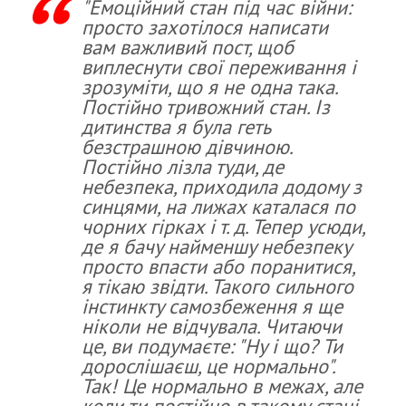
"Емоційний стан під час війни:
просто захотілося написати
вам важливий пост, щоб
виплеснути свої переживання і
зрозуміти, що я не одна така.
Постійно тривожний стан. Із
дитинства я була геть
безстрашною дівчиною.
Постійно лізла туди, де
небезпека, приходила додому з
синцями, на лижах каталася по
чорних гірках і т. д. Тепер усюди,
де я бачу найменшу небезпеку
просто впасти або поранитися,
я тікаю звідти. Такого сильного
інстинкту самозбеження я ще
ніколи не відчувала. Читаючи
це, ви подумаєте: "Ну і що? Ти
дорослішаєш, це нормально".
Так! Це нормально в межах, але
коли ти постійно в такому стані,