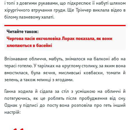
і топі з довгими рукавами, що підкреслює її набуті шляхом
хірургічного втручання груди. Ще Трінчер виклала відео в
білому лазневому халаті.
Читайте також:
Чергова пасія ексчоловіка Лорак показала, як вони
хлюпаються в басейні
Впізнаване обличчя, мабуть, знімалося на балконі або на
терасі готелю. У тарілках на круглому столику, за яким вона
вмостилася, була яєчня, мисливські ковбаски, томати й
зелень, а також млинці з ягодами.
Ганна ходила й сідала за стіл з усмішкою на обличчі й
потягуючись, як це роблять після пробудження від сну.
Однак у підписі до посту вона розповіла про геть інший
настрій: