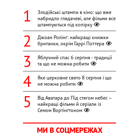
Злодійські штампи в кіно: що вже
набридло глядачеві, але фільми все
штампуються під копірку
Джоан Ролінґ: найкращі книжки
британки, окрім Гаррі Поттера
Яблучний спас 6 серпня - традиції
та що не можна робити
Яке церковне свято 8 серпня і що
не можна робити
Від Аватара до Під стягом небес –
найкращі фільми й серіали із
Семом Вортінґтоном
МИ В СОЦМЕРЕЖАХ