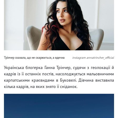
Трінчер сказала, що не скаржиться, а вдячна
instagram annatrincher_official
Українська блогерка Ганна Трінчер, судячи з геолокації й
кадрів із її останніх постів, насолоджується мальовничими
карпатськими краєвидами в Буковелі. Дівчина виставила
кілька кадрів, на яких знято її сніданок.