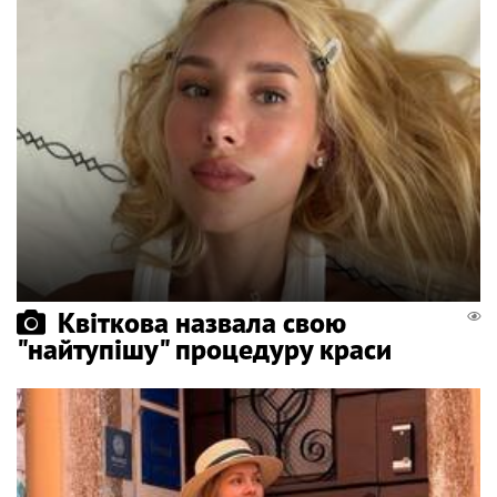
Квіткова назвала свою
"найтупішу" процедуру краси