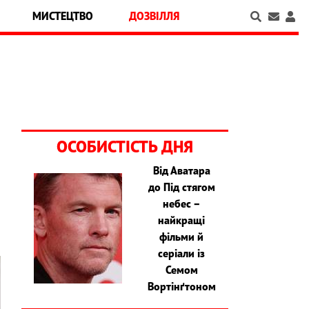
МИСТЕЦТВО
ДОЗВІЛЛЯ
ОСОБИСТІСТЬ ДНЯ
Від Аватара
до Під стягом
а
небес –
найкращі
фільми й
серіали із
Семом
Вортінґтоном