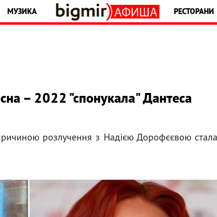
МУЗИКА
РЕСТОРАНИ
сна – 2022 "спонукала" Дантеса
причиною розлучення з Надією Дорофєєвою стал