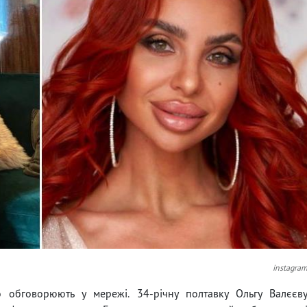
instagra
 обговорюють у мережі. 34-річну полтавку Ольгу Валєєв