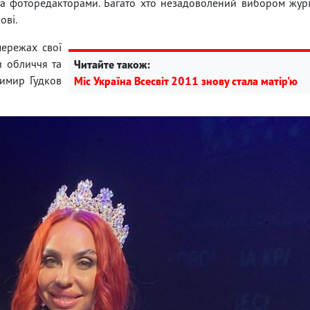
а фоторедакторами. Багато хто незадоволений вибором жур
ові.
мережах свої
и обличчя та
Читайте також:
димир Гудков
Міс Україна Всесвіт 2011 знову стала матір'ю