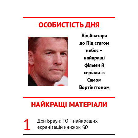
ОСОБИСТІСТЬ ДНЯ
Від Аватара
до Під стягом
небес –
найкращі
фільми й
серіали із
Семом
Вортінґтоном
НАЙКРАЩІ МАТЕРІАЛИ
Ден Браун: ТОП найкращих
екранізацій книжок