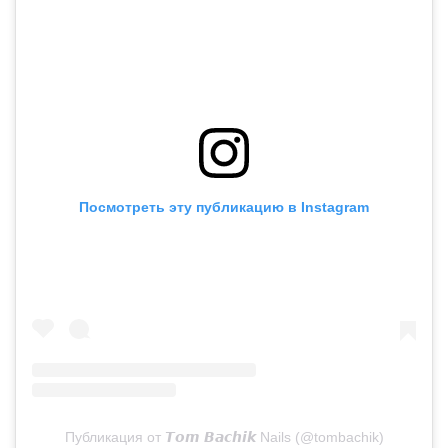
Посмотреть эту публикацию в Instagram
Публикация от 𝙏𝙤𝙢 𝘽𝙖𝙘𝙝𝙞𝙠 Nails (@tombachik)