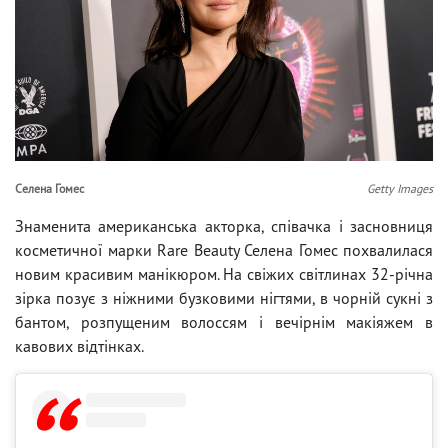
Селена Гомес
Getty Images
Знаменита американська акторка, співачка і засновниця
косметичної марки Rare Beauty Селена Гомес похвалилася
новим красивим манікюром. На свіжих світлинах 32-річна
зірка позує з ніжними бузковими нігтями, в чорній сукні з
бантом, розпущеним волоссям і вечірнім макіяжем в
кавових відтінках.