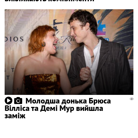
Молодша донька Брюса
Вілліса та Демі Мур вийшла
заміж