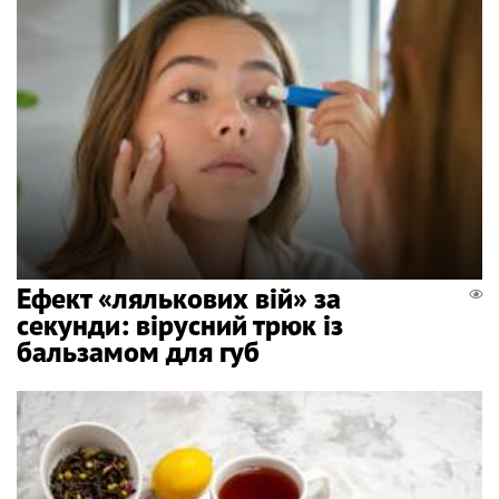
Ефект «лялькових вій» за
секунди: вірусний трюк із
бальзамом для губ