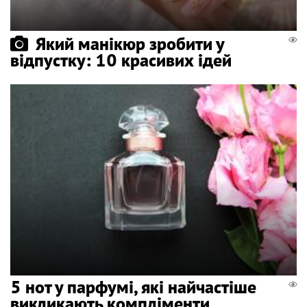
Який манікюр зробити у
відпустку: 10 красивих ідей
5 нот у парфумі, які найчастіше
викликають компліменти