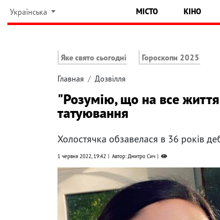
МІСТО
КІНО
Українська
Яке свято сьогодні
Гороскопи 2025
Главная
Дозвілля
"Розумію, що на все життя
татуювання
Холостячка обзавелася в 36 років де
1 червня 2022, 19:42
Автор: Дмитро Сич