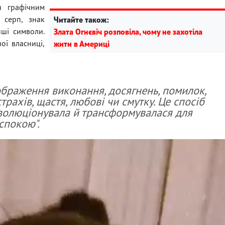
я графічним
 серп, знак
Читайте також:
нші символи.
Злата Огнєвіч розповіла, чому не захотіла
ої власниці,
жити в Америці
ображення виконання, досягнень, помилок,
страхів, щастя, любові чи смутку. Це спосіб
волюціонувала й трансформувалася для
спокою".