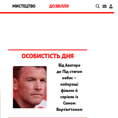
МИСТЕЦТВО
ДОЗВІЛЛЯ
ОСОБИСТІСТЬ ДНЯ
Від Аватара
до Під стягом
небес –
найкращі
фільми й
серіали із
Семом
Вортінґтоном