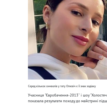
Серед кількох символів у тату Огнєвіч є її знак зодіаку
Учасниця "Євробачення-2013" і шоу "Холостяч
показала результати походу до майстрині підшк