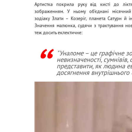
Артистка покрила руку від кисті до лікт
зображенням. У ньому об'єднані місячний
зодіаку Злати – Козеріг, планета Сатурн й і
Значення малюнка, судячи з трактування нов
теж досить еклектичне:
"Уналоме – це графічне з
невизначеності, сумнівів, 
представити, як людина е
досягнення внутрішнього 