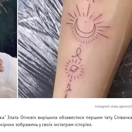
instagram zlata.ognevic
ка" Злата Огнєвіч вирішила обзавестися першим тату. Співачк
ірних зображень у своїх інстаграм-історіях.