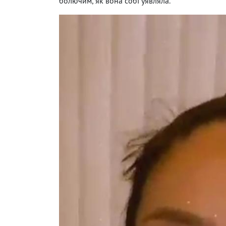
болючим, як вона собі уявляла.