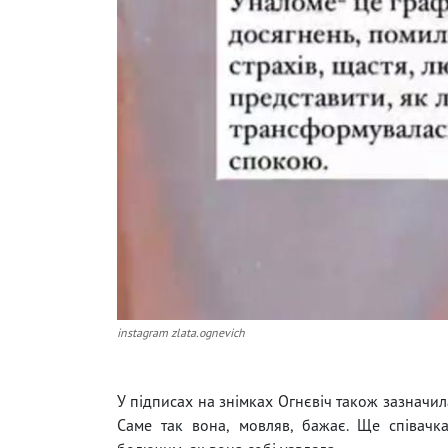
instagram zlata.ognevich
У підписах на знімках Огнєвіч також зазначила,
Саме так вона, мовляв, бажає. Ще співачк