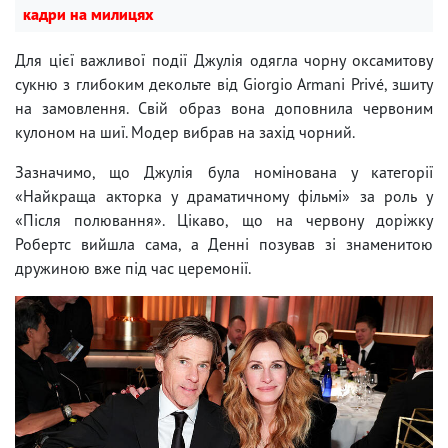
кадри на милицях
Для цієї важливої ​​події Джулія одягла чорну оксамитову
сукню з глибоким декольте від Giorgio Armani Privé, зшиту
на замовлення. Свій образ вона доповнила червоним
кулоном на шиї. Модер вибрав на захід чорний.
Зазначимо, що Джулія була номінована у категорії
«Найкраща акторка у драматичному фільмі» за роль у
«Після полювання». Цікаво, що на червону доріжку
Робертс вийшла сама, а Денні позував зі знаменитою
дружиною вже під час церемонії.