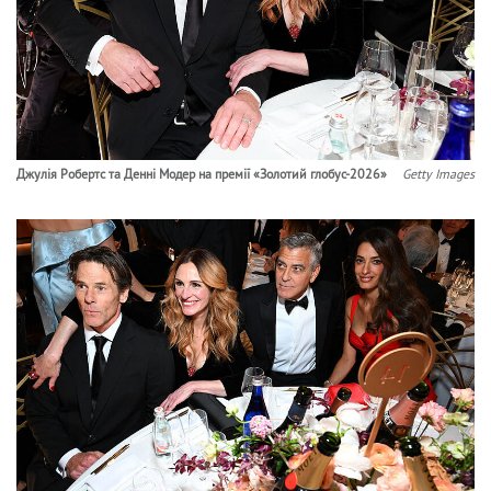
Джулія Робертс та Денні Модер на премії «Золотий глобус-2026»
Getty Images