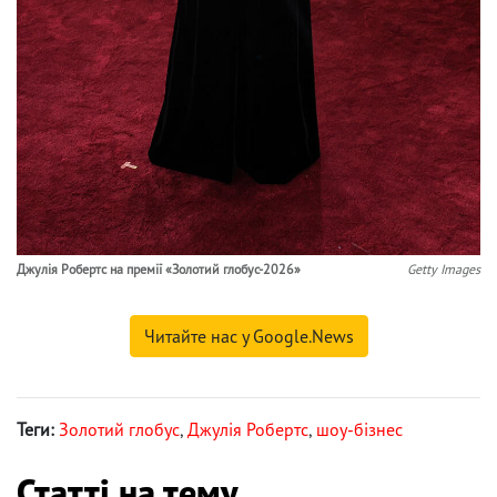
Джулія Робертс на премії «Золотий глобус-2026»
Getty Images
Читайте нас у Google.News
Теги:
Золотий глобус
,
Джулія Робертс
,
шоу-бізнес
Статті на тему