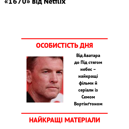
«1670» від Netflix
ОСОБИСТІСТЬ ДНЯ
Від Аватара
до Під стягом
небес –
найкращі
фільми й
серіали із
Семом
Вортінґтоном
НАЙКРАЩІ МАТЕРІАЛИ