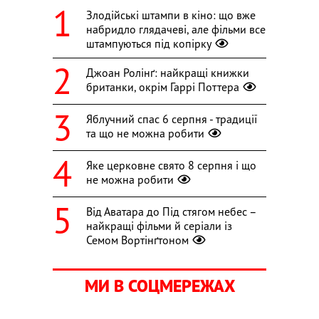
Злодійські штампи в кіно: що вже
набридло глядачеві, але фільми все
штампуються під копірку
Джоан Ролінґ: найкращі книжки
британки, окрім Гаррі Поттера
Яблучний спас 6 серпня - традиції
та що не можна робити
Яке церковне свято 8 серпня і що
не можна робити
Від Аватара до Під стягом небес –
найкращі фільми й серіали із
Семом Вортінґтоном
МИ В СОЦМЕРЕЖАХ