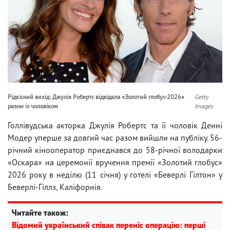
Рідкісний вихід: Джулія Робертс відвідала «Золотий глобус-2026»
Getty
разом із чоловіком
Images
Голлівудська акторка Джулія Робертс та її чоловік Денні
Модер уперше за довгий час разом вийшли на публіку. 56-
річний кінооператор приєднався до 58-річної володарки
«Оскара» на церемонії вручення премії «Золотий глобус»
2026 року в неділю (11 січня) у готелі «Беверлі Гілтон» у
Беверлі-Гіллз, Каліфорнія.
Читайте також:
Відомий український співак переніс операцію: перші