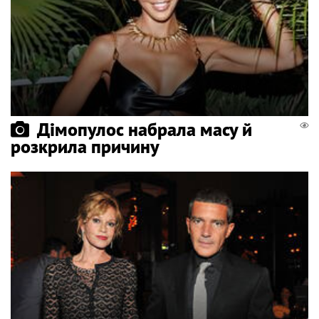
Дімопулос набрала масу й
розкрила причину