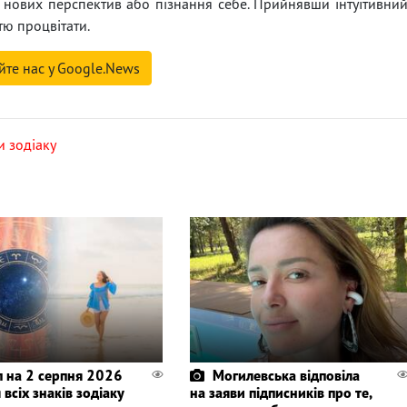
я нових перспектив або пізнання себе. Прийнявши інтуїтивни
тю процвітати.
йте нас у Google.News
и зодіаку
п на 2 серпня 2026
Могилевська відповіла
 всіх знаків зодіаку
на заяви підписників про те,