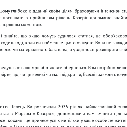
цьому глибоко відданий своїм цілям. Враховуючи інтенсивніст
е поспішати з прийняттям рішень. Козеріг допомагає знайт
теперішнім моментом.
і знайте, що якщо чомусь судилося статися, це обов'язков
иходить тоді, коли ви найменше цього очікуєте. Вона не завжд
терею чи матеріального багатства, а у здатності розширити сві
едуть вас ваші мрії або як все обернеться. Вам потрібно лиш
рте, що, чи це великі чи малі відкриття, Всесвіт завжди оточу
иття, Телець. Ви розпочали 2026 рік як найщасливіший зна
ається з Марсом у Козерозі, допомагаючи вам змінити цілі т
сні коханці, це принесе успіх не тільки у ваше особисте життя
ість, а Марс нагадає вам, що те, про що ви мрієте, варте того