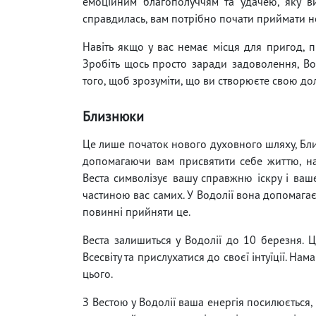
емоційним благополуччям та удачею, яку в
справдилась, вам потрібно почати приймати н
Навіть якщо у вас немає місця для пригод, пр
Зробіть щось просто заради задоволення, Во
того, щоб зрозуміти, що ви створюєте свою дол
Близнюки
Це лише початок нового духовного шляху, Близ
допомагаючи вам присвятити себе життю, нап
Веста символізує вашу справжню іскру і ваш
частиною вас самих. У Водолії вона допомагає
повинні прийняти це.
Веста залишиться у Водолії до 10 березня. 
Всесвіту та прислухатися до своєї інтуїції. Нам
цього.
З Вестою у Водолії ваша енергія посилюється, 