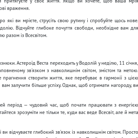
и притягуєте у своє життя. Якщо ви хочете, щоб ваша мрі
ові враження.
о які ви мрієте, струсіть свою рутину і спробуйте щось нове
долію. Відчуйте глибоке почуття свободи, необхідне вам дл
ю разом із Всесвітом.
нюки. Астероїд Веста переходить у Водолій у неділю, 11 січня
овненому зв'язком з навколишнім світом, змістом та метою
е прагнення створити життя, яке перебуває в гармонії з ціє
 вам залучити більше успіху. Однак, щоб отримати нагороду, в
Цей період — чудовий час, щоб почати працювати з енергіє
агайтеся зрозуміти не тільки те, куди вас веде Всесвіт, але й мет
і ви відчуваєте глибокий зв'язок із навколишнім світом. Прост