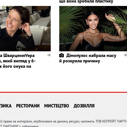
що вона зробила пластику
а Шварценеґґера
Дімопулос набрала масу
, який вигляд у 6-
й розкрила причину
є його онука на
УЗИКА
РЕСТОРАНИ
МИСТЕЦТВО
ДОЗВІЛЛЯ
сі права на матеріали, опубліковані на даному ресурсі, належать ТОВ КЕПРЕЙТ ПАРТ
ЙТ ПАРТНЕРС» заборонено.