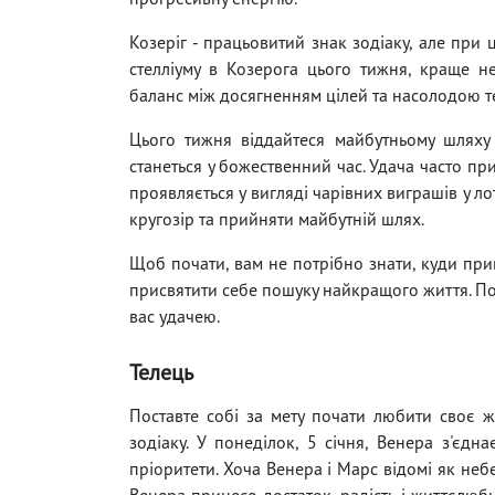
Козеріг - працьовитий знак зодіаку, але при 
стелліуму в Козерога цього тижня, краще н
баланс між досягненням цілей та насолодою 
Цього тижня віддайтеся майбутньому шляху 
станеться у божественний час. Удача часто пр
проявляється у вигляді чарівних виграшів у ло
кругозір та прийняти майбутній шлях.
Щоб почати, вам не потрібно знати, куди прив
присвятити себе пошуку найкращого життя. Пові
вас удачею.
Телець
Поставте собі за мету почати любити своє ж
зодіаку. У понеділок, 5 січня, Венера з'єдн
пріоритети. Хоча Венера і Марс відомі як небе
Венера принесе достаток, радість і життєлюбн