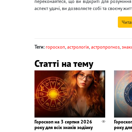
переконайтеся, що ви відкриті для розумінн
аспект удачі, ви дозволяєте собі та своєму жит
Чита
Теги:
гороскоп
,
астрологія
,
астропрогноз
,
знак
Статті на тему
Гороскоп на 3 серпня 2026
Гороско
року для всіх знаків зодіаку
року для