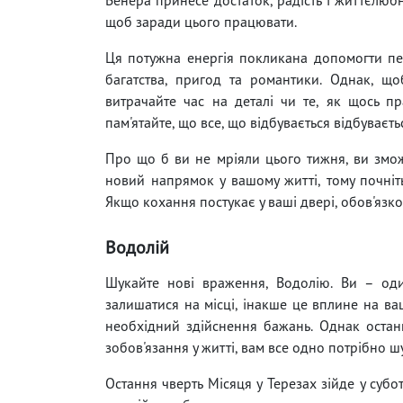
щоб заради цього працювати.
Ця потужна енергія покликана допомогти пер
багатства, пригод та романтики. Однак, що
витрачайте час на деталі чи те, як щось пр
пам'ятайте, що все, що відбувається відбуваєтьс
Про що б ви не мріяли цього тижня, ви змож
новий напрямок у вашому житті, тому почніть
Якщо кохання постукає у ваші двері, обов'язко
Водолій
Шукайте нові враження, Водолію. Ви – оди
залишатися на місці, інакше це вплине на ва
необхідний здійснення бажань. Однак останн
зобов'язання у житті, вам все одно потрібно 
Остання чверть Місяця у Терезах зійде у субо