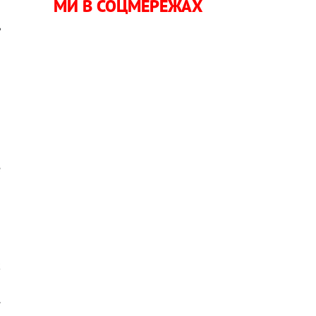
МИ В СОЦМЕРЕЖАХ
ь
и
о
и
й
е
є
к
а
.
,