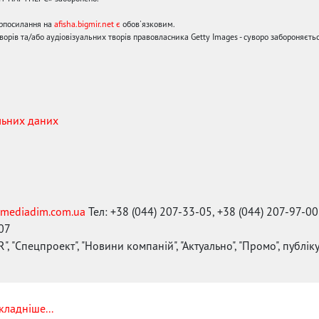
ерпосилання на
afisha.bigmir.net є
обов'язковим.
орів та/або аудіовізуальних творів правовласника Getty Images - суворо забороняєтьс
льних даних
mediadim.com.ua
Тел: +38 (044) 207-33-05, +38 (044) 207-97-00
-07
", "Спецпроект", "Новини компаній", "Актуально", "Промо", публі
кладніше...