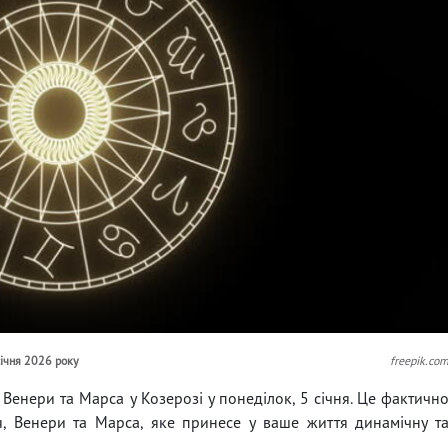
січня 2026 року
freepik.co
Венери та Марса у Козерозі у понеділок, 5 січня. Це фактичн
я, Венери та Марса, яке принесе у ваше життя динамічну т