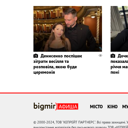
Денисенко поспішає
Дочк
зіграти весілля та
показала
розповіла, якою буде
річчя ма
церемонія
поні
МІСТО
КІНО
М
© 2000-2024, ТОВ "КЕПРЕЙТ ПАРТНЕРС". Всі права захищені. У
використання матеріалів без письмового дозволу ТОВ «КЕПРЕ