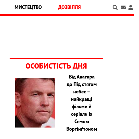
МИСТЕЦТВО
ДОЗВІЛЛЯ
ОСОБИСТІСТЬ ДНЯ
Від Аватара
до Під стягом
небес –
найкращі
фільми й
серіали із
Семом
Вортінґтоном