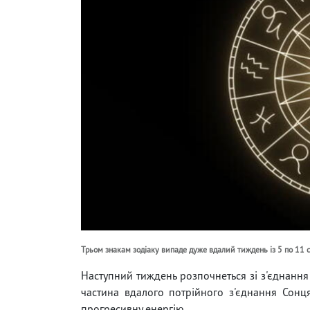
Трьом знакам зодіаку випаде дуже вдалий тиждень із 5 по 11 
Наступний тиждень розпочнеться зі з'єднання 
частина вдалого потрійного з'єднання Сонц
прогресивну енергію.