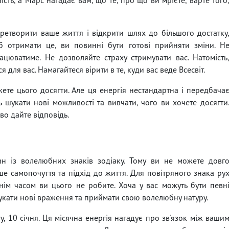
етворити ваше життя і відкрити шлях до більшого достатку
б отримати це, ви повинні бути готові прийняти зміни. Н
ацюватиме. Не дозволяйте страху стримувати вас. Натомість
я для вас. Намагайтеся вірити в те, куди вас веде Всесвіт.
ете цього досягти. Але ця енергія нестандартна і передбача
 шукати нові можливості та вивчати, чого ви хочете досягти
во дайте відповідь.
н із волелюбних знаків зодіаку. Тому ви не можете довг
ше самопочуття та підхід до життя. Для повітряного знака ру
ім часом ви цього не робите. Хоча у вас можуть бути певн
шукати нові враження та приймати свою волелюбну натуру.
ту, 10 січня. Ця місячна енергія нагадує про зв'язок між ваши