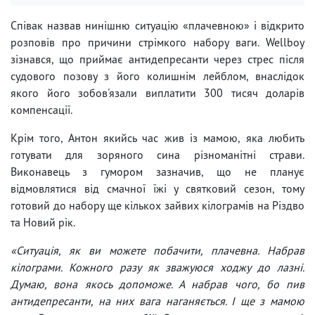
Співак назвав нинішню ситуацію «плачевною» і відкрито
розповів про причини стрімкого набору ваги. Wellboy
зізнався, що приймає антидепресанти через стрес після
судового позову з його колишнім лейблом, внаслідок
якого його зобов'язали виплатити 300 тисяч доларів
компенсації.
Крім того, Антон якийсь час жив із мамою, яка любить
готувати для зоряного сина різноманітні страви.
Виконавець з гумором зазначив, що не планує
відмовлятися від смачної їжі у святковий сезон, тому
готовий до набору ще кількох зайвих кілограмів на Різдво
та Новий рік.
«Ситуація, як ви можете побачити, плачевна. Набрав
кілограми. Кожного разу як зважуюся ходжу до лазні.
Думаю, вона якось допоможе. А набрав чого, бо пив
антидепресанти, на них вага наганяється. І ще з мамою