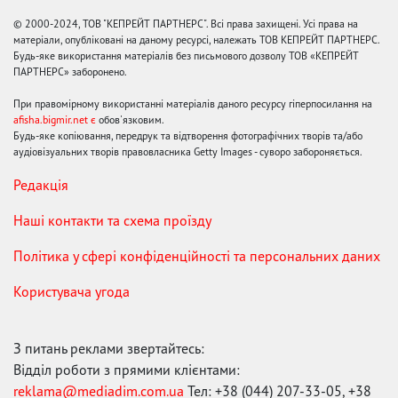
© 2000-2024, ТОВ "КЕПРЕЙТ ПАРТНЕРС". Всі права захищені. Усі права на
матеріали, опубліковані на даному ресурсі, належать ТОВ КЕПРЕЙТ ПАРТНЕРС.
Будь-яке використання матеріалів без письмового дозволу ТОВ «КЕПРЕЙТ
ПАРТНЕРС» заборонено.
При правомірному використанні матеріалів даного ресурсу гіперпосилання на
afisha.bigmir.net є
обов'язковим.
Будь-яке копіювання, передрук та відтворення фотографічних творів та/або
аудіовізуальних творів правовласника Getty Images - суворо забороняється.
Редакція
Наші контакти та схема проїзду
Політика у сфері конфіденційності та персональних даних
Користувача угода
З питань реклами звертайтесь:
Відділ роботи з прямими клієнтами:
reklama@mediadim.com.ua
Тел: +38 (044) 207-33-05, +38