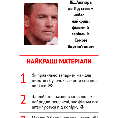
Від Аватара
до Під стягом
небес –
найкращі
фільми й
серіали із
Семом
Вортінґтоном
НАЙКРАЩІ МАТЕРІАЛИ
Як правильно запарити мак для
пирогів і булочок: секрети смачної
випічки
Злодійські штампи в кіно: що вже
набридло глядачеві, але фільми все
штампуються під копірку
Медовий Спас 1 серпня – традиції і