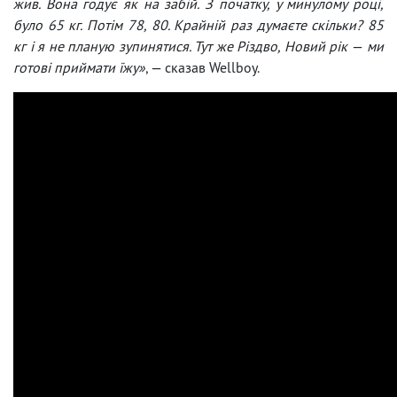
жив. Вона годує як на забій. З початку, у минулому році,
було 65 кг. Потім 78, 80. Крайній раз думаєте скільки? 85
кг і я не планую зупинятися. Тут же Різдво, Новий рік
—
ми
готові приймати їжу»
, — сказав Wellboy.