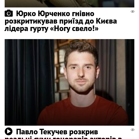
Юрко Юрченко гнівно
розкритикував приїзд до Києва
лідера гурту «Ногу свело!»
Павло Текучев розкрив
реальні суми гонорарів акторів в