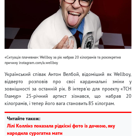
«Ситуація плачевна»: Wellboy за рік набрав 20 кілограмів та розсекретив
причину instagram.com/a.wellboy
Український співак Антон Велбой, відоміший як Wellboy,
відверто розповів про свої кардинальні зміни у
зовнішності за останній рік. В інтерв'ю для проекту «ТСН
Гламур» 25-річний артист зізнався, що набрав 20
кілограмів, і тепер його вага становить 85 кілограм.
Читайте також:
Лілі Коллінз показала рідкісні фото із дочкою, яку
народила сурогатна мати