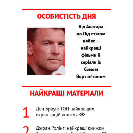
ОСОБИСТІСТЬ ДНЯ
Від Аватара
до Під стягом
небес –
найкращі
фільми й
серіали із
Семом
Вортінґтоном
НАЙКРАЩІ МАТЕРІАЛИ
Ден Браун: ТОП найкращих
екранізацій книжок
Джоан Ролінґ: найкращі книжки