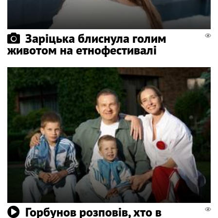
Заріцька блиснула голим
животом на етнофестивалі
Горбунов розповів, хто в