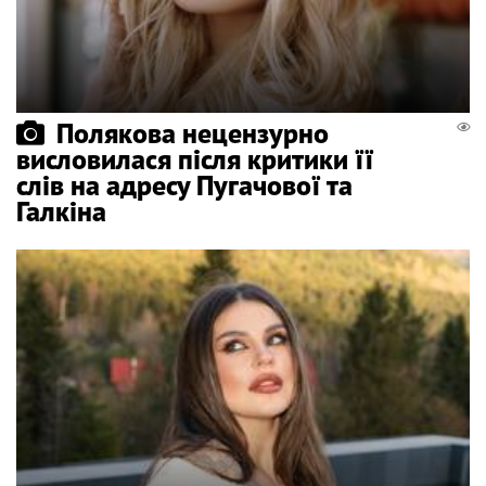
Полякова нецензурно
висловилася після критики її
слів на адресу Пугачової та
Галкіна