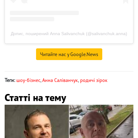
Допис, поширений Anna Salivanchuk (@salivanchuk.anna)
Читайте нас у Google.News
Теги:
шоу-бізнес
,
Анна Саліванчук
,
родичі зірок
Статті на тему