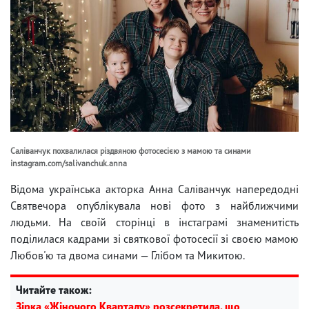
Саліванчук похвалилася різдвяною фотосесією з мамою та синами
instagram.com/salivanchuk.anna
Відома українська акторка Анна Саліванчук напередодні
Святвечора опублікувала нові фото з найближчими
людьми. На своїй сторінці в інстаграмі знаменитість
поділилася кадрами зі святкової фотосесії зі своєю мамою
Любов'ю та двома синами — Глібом та Микитою.
Читайте також:
Зірка «Жіночого Кварталу» розсекретила, що