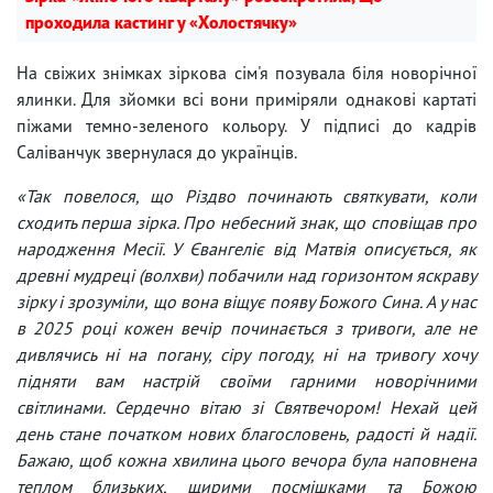
проходила кастинг у «Холостячку»
На свіжих знімках зіркова сім'я позувала біля новорічної
ялинки. Для зйомки всі вони приміряли однакові картаті
піжами темно-зеленого кольору. У підписі до кадрів
Саліванчук звернулася до українців.
«Так повелося, що Різдво починають святкувати, коли
сходить перша зірка. Про небесний знак, що сповіщав про
народження Месії. У Євангеліє від Матвія описується, як
древні мудреці (волхви) побачили над горизонтом яскраву
зірку і зрозуміли, що вона віщує появу Божого Сина. А у нас
в 2025 році кожен вечір починається з тривоги, але не
дивлячись ні на погану, сіру погоду, ні на тривогу хочу
підняти вам настрій своїми гарними новорічними
світлинами. Сердечно вітаю зі Святвечором! Нехай цей
день стане початком нових благословень, радості й надії.
Бажаю, щоб кожна хвилина цього вечора була наповнена
теплом близьких, щирими посмішками та Божою