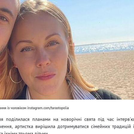
ання із чоловіком instagram.com/tarastopolia
я поділилася планами на новорічні свята під час інтерв'
ення, артистка вирішила дотримуватися сімейних традицій 
а їхніми трьома дітьми.