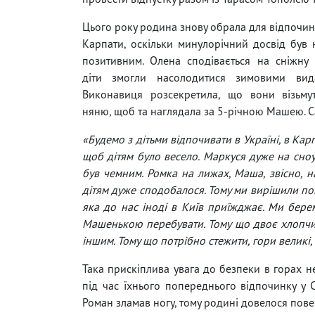
Цього року родина знову обрала для відпочинк
Карпати, оскільки минулорічний досвід був
позитивним. Олена сподівається на сніжну
діти змогли насолодитися зимовими вид
Виконавиця розсекретила, що вони візьмут
няню, щоб та наглядала за 5-річною Машею. Са
«Будемо з дітьми відпочивати в Україні, в Кар
щоб дітям було весело. Маркуся дуже на сно
був чемним. Ромка на лижах, Маша, звісно, 
дітям дуже сподобалося. Тому ми вирішили по
яка до нас іноді в Київ приїжджає. Ми берем
Машенькою перебувати. Тому що двоє хлопчикі
іншим. Тому що потрібно стежити, гори великі,
Така прискіплива увага до безпеки в горах н
під час їхнього попереднього відпочинку у 
Роман зламав ногу, тому родині довелося повер