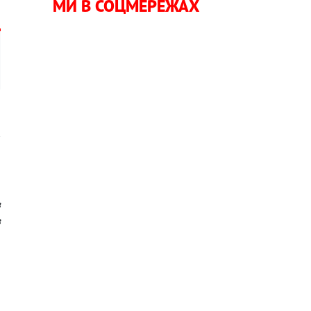
МИ В СОЦМЕРЕЖАХ
,
,
,
,
з
з
я
н