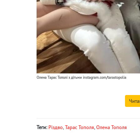
Олена Тарас Тополі з дітьми instagram.com/tarastopolia
Чита
Теги:
Різдво
,
Тарас Тополя
,
Олена Тополя