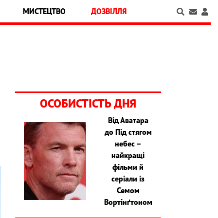
МИСТЕЦТВО
ДОЗВІЛЛЯ
ОСОБИСТІСТЬ ДНЯ
Від Аватара
до Під стягом
небес –
найкращі
фільми й
серіали із
Семом
Вортінґтоном