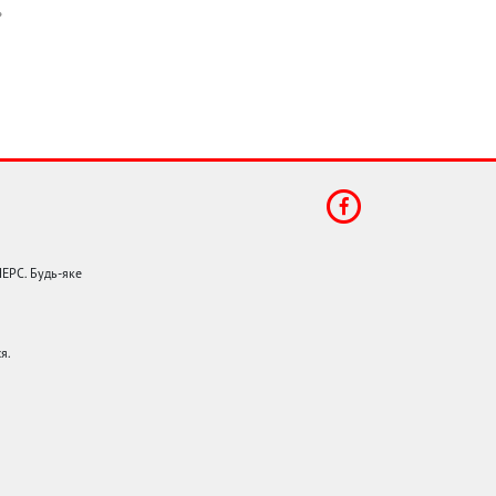
НЕРС. Будь-яке
я.