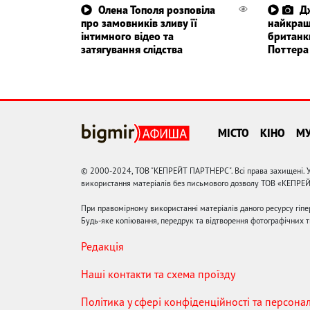
Олена Тополя розповіла
Д
про замовників зливу її
найкращ
інтимного відео та
британки
затягування слідства
Поттера
МІСТО
КІНО
М
© 2000-2024, ТОВ "КЕПРЕЙТ ПАРТНЕРС". Всі права захищені. У
використання матеріалів без письмового дозволу ТОВ «КЕПРЕ
При правомірному використанні матеріалів даного ресурсу гіп
Будь-яке копіювання, передрук та відтворення фотографічних тв
Редакція
Наші контакти та схема проїзду
Політика у сфері конфіденційності та персона