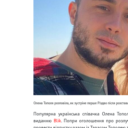
Олена Тополя розповіла, як зустріне перше Різдво після розстав
Популярна українська співачка Олена Топол
виданню
Blik
. Попри оголошення про розлуч
провести відпустку разом із Тарасом Тополею т