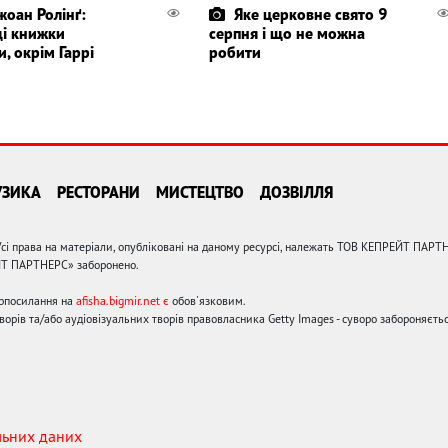
жоан Ролінґ:
Яке церковне свято 9
і книжки
серпня і що не можна
, окрім Гаррі
робити
УЗИКА
РЕСТОРАНИ
МИСТЕЦТВО
ДОЗВІЛЛЯ
сі права на матеріали, опубліковані на даному ресурсі, належать ТОВ КЕПРЕЙТ ПАРТ
ЙТ ПАРТНЕРС» заборонено.
ерпосилання на
afisha.bigmir.net є
обов'язковим.
орів та/або аудіовізуальних творів правовласника Getty Images - суворо забороняєтьс
льних даних