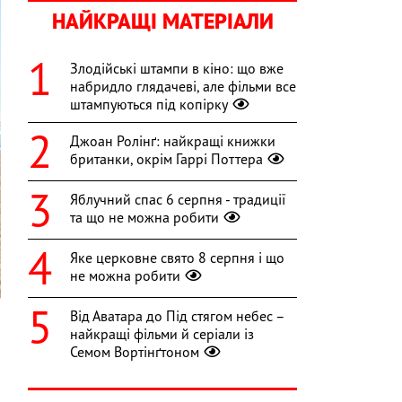
НАЙКРАЩІ МАТЕРІАЛИ
Злодійські штампи в кіно: що вже
набридло глядачеві, але фільми все
штампуються під копірку
Джоан Ролінґ: найкращі книжки
британки, окрім Гаррі Поттера
Яблучний спас 6 серпня - традиції
та що не можна робити
Яке церковне свято 8 серпня і що
не можна робити
Від Аватара до Під стягом небес –
найкращі фільми й серіали із
Семом Вортінґтоном
ю
і