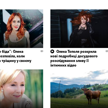
е біда": Олена
Олена Тополя розкрила
озповіла, коли
нові подробиці досудового
 тріщину у своєму
розслідування зливу її
інтимних відео