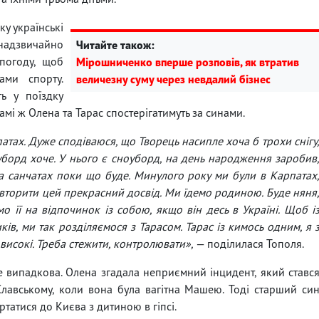
у українські
 надзвичайно
Читайте також:
 погоду, щоб
Мірошниченко вперше розповів, як втратив
ами спорту.
величезну суму через невдалий бізнес
ь у поїздку
мі ж Олена та Тарас спостерігатимуть за синами.
патах. Дуже сподіваюся, що Творець насипле хоча б трохи снігу
уборд хоче. У нього є сноуборд, на день народження заробив
на санчатах поки що буде. Минулого року ми були в Карпатах
вторити цей прекрасний досвід. Ми їдемо родиною. Буде няня
о її на відпочинок із собою, якщо він десь в Україні. Щоб і
в, ми так розділяємося з Тарасом. Тарас із кимось одним, я 
 високі. Треба стежити, контролювати»,
— поділилася Тополя.
е випадкова. Олена згадала неприємний інцидент, який ставс
Славському, коли вона була вагітна Машею. Тоді старший си
татися до Києва з дитиною в гіпсі.