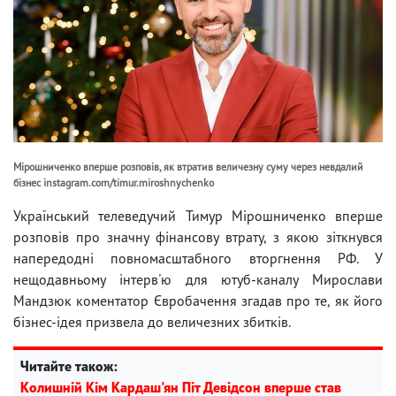
Мірошниченко вперше розповів, як втратив величезну суму через невдалий
бізнес instagram.com/timur.miroshnychenko
Український телеведучий Тимур Мірошниченко вперше
розповів про значну фінансову втрату, з якою зіткнувся
напередодні повномасштабного вторгнення РФ. У
нещодавньому інтерв'ю для ютуб-каналу Мирослави
Мандзюк коментатор Євробачення згадав про те, як його
бізнес-ідея призвела до величезних збитків.
Читайте також:
Колишній Кім Кардаш'ян Піт Девідсон вперше став