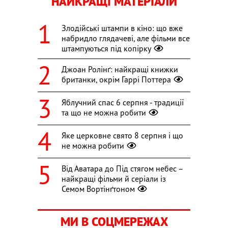
НАЙКРАЩІ МАТЕРІАЛИ
Злодійські штампи в кіно: що вже
набридло глядачеві, але фільми все
штампуються під копірку
Джоан Ролінґ: найкращі книжки
британки, окрім Гаррі Поттера
Яблучний спас 6 серпня - традиції
та що не можна робити
Яке церковне свято 8 серпня і що
не можна робити
Від Аватара до Під стягом небес –
найкращі фільми й серіали із
Семом Вортінґтоном
МИ В СОЦМЕРЕЖАХ