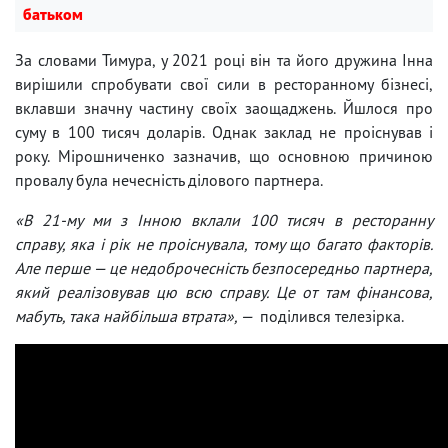
батьком
За словами Тимура, у 2021 році він та його дружина Інна
вирішили спробувати свої сили в ресторанному бізнесі,
вклавши значну частину своїх заощаджень. Йшлося про
суму в 100 тисяч доларів. Однак заклад не проіснував і
року. Мірошниченко зазначив, що основною причиною
провалу була нечесність ділового партнера.
«В 21-му ми з Інною вклали 100 тисяч в ресторанну
справу, яка і рік не проіснувала, тому що багато факторів.
Але перше — це недоброчесність безпосередньо партнера,
який реалізовував цю всю справу. Це от там фінансова,
мабуть, така найбільша втрата», —
поділився телезірка.