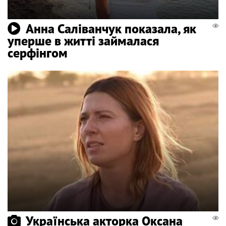
Анна Саліванчук показала, як
уперше в житті займалася
серфінгом
Українська акторка Оксана