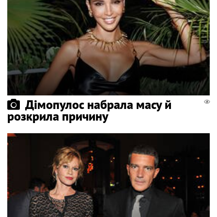
Дімопулос набрала масу й
розкрила причину