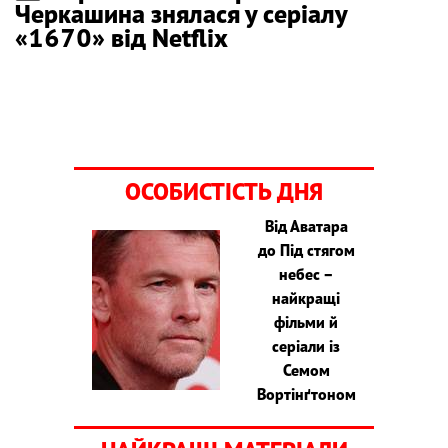
Черкашина знялася у серіалу
«1670» від Netflix
ОСОБИСТІСТЬ ДНЯ
Від Аватара
до Під стягом
небес –
найкращі
фільми й
серіали із
Семом
Вортінґтоном