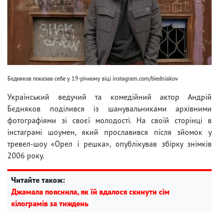
Бєдняков показав себе у 19-річному віці instagram.com/biedniakov
Український ведучий та комедійний актор Андрій
Бєдняков поділився із шанувальниками архівними
фотографіями зі своєї молодості. На своїй сторінці в
інстаграмі шоумен, який прославився після зйомок у
тревел-шоу «Орел і решка», опублікував збірку знімків
2006 року.
Читайте також:
Джамала пояснила, як їй вдалося скинути сім
кілограмів за тиждень