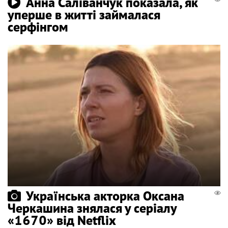
Анна Саліванчук показала, як
уперше в житті займалася
серфінгом
Українська акторка Оксана
Черкашина знялася у серіалу
«1670» від Netflix