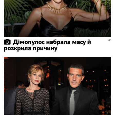
Дімопулос набрала масу й
розкрила причину