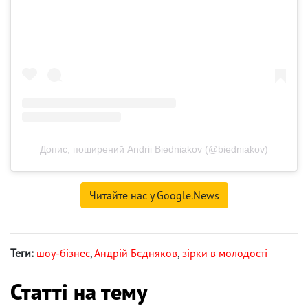
Допис, поширений Andrii Biedniakov (@biedniakov)
Читайте нас у Google.News
Теги:
шоу-бізнес
,
Андрій Бєдняков
,
зірки в молодості
Статті на тему