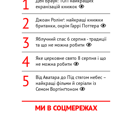
Ден Браун: ТОП найкращих
екранізацій книжок
Джоан Ролінґ: найкращі книжки
британки, окрім Гаррі Поттера
Яблучний спас 6 серпня - традиції
та що не можна робити
Яке церковне свято 8 серпня і що
не можна робити
Від Аватара до Під стягом небес –
найкращі фільми й серіали із
Семом Вортінґтоном
МИ В СОЦМЕРЕЖАХ