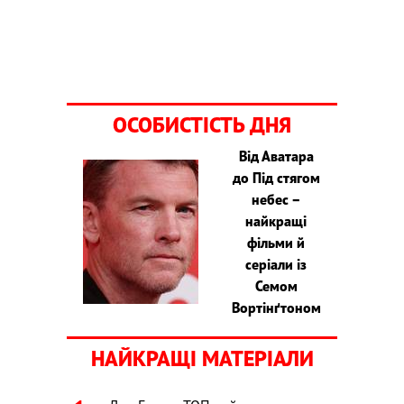
ОСОБИСТІСТЬ ДНЯ
Від Аватара
до Під стягом
небес –
найкращі
фільми й
серіали із
Семом
Вортінґтоном
НАЙКРАЩІ МАТЕРІАЛИ