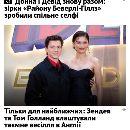
Донна і Девід знову разом:
зірки «Району Беверлі-Гіллз»
зробили спільне селфі
Тільки для найближчих: Зендея
та Том Голланд влаштували
таємне весілля в Англії