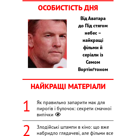
ОСОБИСТІСТЬ ДНЯ
Від Аватара
до Під стягом
небес –
найкращі
фільми й
серіали із
Семом
Вортінґтоном
НАЙКРАЩІ МАТЕРІАЛИ
Як правильно запарити мак для
пирогів і булочок: секрети смачної
випічки
Злодійські штампи в кіно: що вже
набридло глядачеві, але фільми все