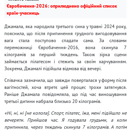
Євробачення-2026: оприлюднено офіційний список
країн-учасниць
Джамала, яка народила третього сина у травні 2024 року,
пояснила, що після припинення грудного вигодовування
вага стала поступово спадати сама. За словами
переможниці Євробачення-2016, вона скинула 7
кілограмів за перший тиждень. Також зірка сцени
займається пілатесом і стежить за своїм харчуванням.
Зокрема, Джамалі підійшла відмова від вечері.
Співачка зазначила, що завжди поверталася у форму після
вагітностей, хоча втретє цей процес трохи затягнувся.
Раніше Джамала повідомляла, що під час виношування
третьої дитини набрала близько 20 кілограмів.
«Ні, ні, ні [не колола]. Спорт, пілатес, їжа, мені підійшло не
вечеряти. Прийшов час. Я годувала грудьми, а коли
припинила, через тиждень скинула 7 кілограмів. А потім