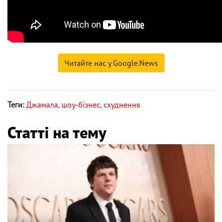
Читайте нас у Google.News
Теги:
Джамала
,
шоу-бізнес
,
схуднення
Статті на тему