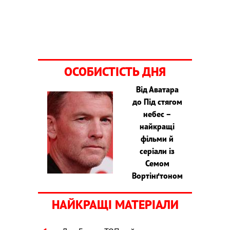
ОСОБИСТІСТЬ ДНЯ
Від Аватара
до Під стягом
небес –
найкращі
фільми й
серіали із
Семом
Вортінґтоном
НАЙКРАЩІ МАТЕРІАЛИ