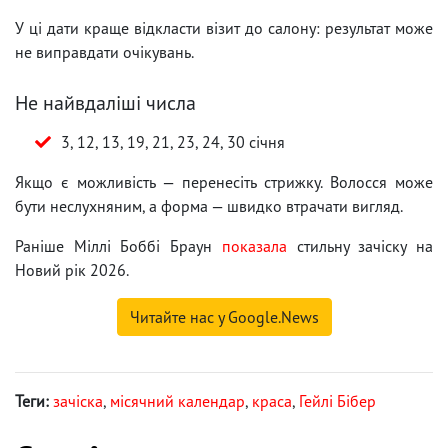
У ці дати краще відкласти візит до салону: результат може
не виправдати очікувань.
Не найвдаліші числа
3, 12, 13, 19, 21, 23, 24, 30 січня
Якщо є можливість — перенесіть стрижку. Волосся може
бути неслухняним, а форма — швидко втрачати вигляд.
Раніше Міллі Боббі Браун
показала
стильну зачіску на
Новий рік 2026.
Читайте нас у Google.News
Теги:
зачіска
,
місячний календар
,
краса
,
Гейлі Бібер