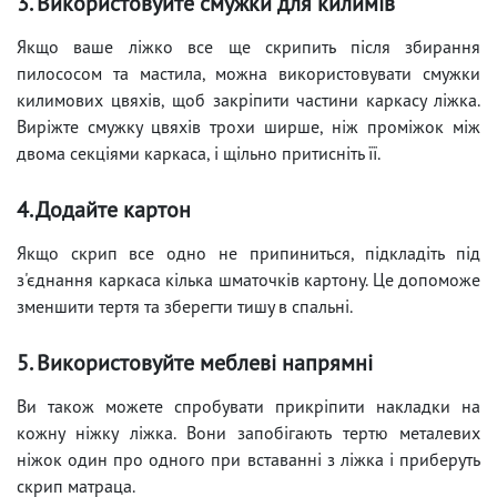
3. Використовуйте смужки для килимів
Якщо ваше ліжко все ще скрипить після збирання
пилососом та мастила, можна використовувати смужки
килимових цвяхів, щоб закріпити частини каркасу ліжка.
Виріжте смужку цвяхів трохи ширше, ніж проміжок між
двома секціями каркаса, і щільно притисніть її.
4. Додайте картон
Якщо скрип все одно не припиниться, підкладіть під
з'єднання каркаса кілька шматочків картону. Це допоможе
зменшити тертя та зберегти тишу в спальні.
5. Використовуйте меблеві напрямні
Ви також можете спробувати прикріпити накладки на
кожну ніжку ліжка. Вони запобігають тертю металевих
ніжок один про одного при вставанні з ліжка і приберуть
скрип матраца.