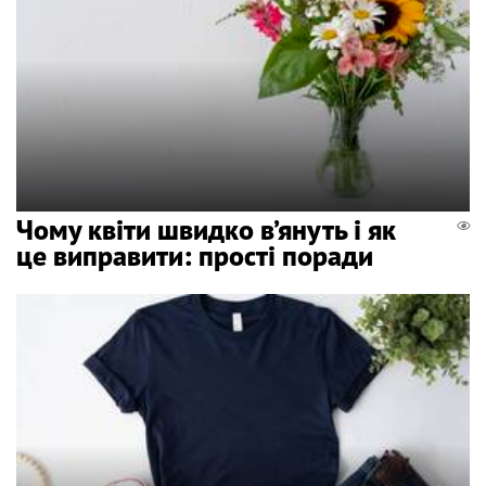
Чому квіти швидко в’януть і як
це виправити: прості поради