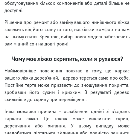
обслуговування кількох компонентів або деталі більше не
доступні.
Рішення про ремонт або заміну вашого нинішнього ліжка
залежить від його стану та того, наскільки комфортно вам
на ньому спати. Зрештою, вибір нової моделі забезпечить
вам міцний сон на довгі роки!
Чому моє ліжко скрипить, коли я рухаюся?
Найімовірніше пояснення полягає в тому, що каркас
вашого ліжка дерев'яний, і дерево тереться саме про себе.
Постійне тертя може призвести до зношування покриття,
зробивши його сухим і крихким. В результаті дерево
схильніше до скрипу при переміщенні.
Інша можлива причина – ослаблення однієї зі з'єднань
каркаса ліжка. Це також може викликати скрип,
деренчання або хитання. У цьому випадку може
знадобитися підтягнути з'єднання або повністю замінити