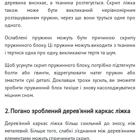
деревина висихає, а тканина розтягується. Скрип ліжка
також може бути викликаний нерівномірним
розташуванням пружин, через що вони труться одне про
одного.
Ослаблені пружини можуть бути причиною скрипу
пружинного блоку. Ці пружини можуть виходити з тканини
і тертися одна про одну, викликаючи тертя та шум.
Щоб усунути скрип пружинного блоку, потрібно підтягнути
болти або гвинти, відрегулювати натяг пружин або
змастити сухі деталі. Доклавши трохи зусиль, ви зможете
зробити пружинний блок тихіше і знову насолоджуватися
міцним сном.
2. Погано зроблений дерев'яний каркас ліжка
Дерев'яний каркас ліжка більш схильний до зносу, ніж
металевий. Більше того, слабкі з'єднання між дерев'яними
елементами можуть спричинити скрип.