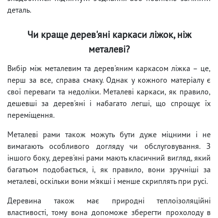
деталь.
Чи краще дерев'яні каркаси ліжок, ніж
металеві?
Вибір між металевим та дерев'яним каркасом ліжка – це,
перш за все, справа смаку. Однак у кожного матеріалу є
свої переваги та недоліки. Металеві каркаси, як правило,
дешевші за дерев'яні і набагато легші, що спрощує їх
переміщення.
Металеві рами також можуть бути дуже міцними і не
вимагають особливого догляду чи обслуговування. З
іншого боку, дерев'яні рами мають класичний вигляд, який
багатьом подобається, і, як правило, вони зручніші за
металеві, оскільки вони м'якші і менше скриплять при русі.
Деревина також має природні теплоізоляційні
властивості, тому вона допоможе зберегти прохолоду в