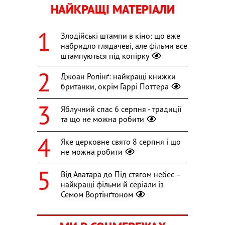
НАЙКРАЩІ МАТЕРІАЛИ
Злодійські штампи в кіно: що вже
набридло глядачеві, але фільми все
штампуються під копірку
Джоан Ролінґ: найкращі книжки
британки, окрім Гаррі Поттера
Яблучний спас 6 серпня - традиції
та що не можна робити
Яке церковне свято 8 серпня і що
не можна робити
Від Аватара до Під стягом небес –
найкращі фільми й серіали із
Семом Вортінґтоном