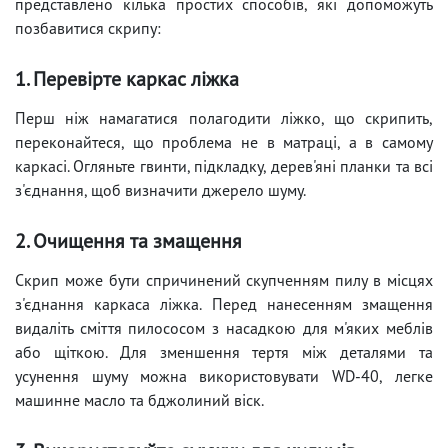
представлено кілька простих способів, які допоможуть
позбавитися скрипу:
1. Перевірте каркас ліжка
Перш ніж намагатися полагодити ліжко, що скрипить,
переконайтеся, що проблема не в матраці, а в самому
каркасі. Огляньте гвинти, підкладку, дерев'яні планки та всі
з'єднання, щоб визначити джерело шуму.
2. Очищення та змащення
Скрип може бути спричинений скупченням пилу в місцях
з'єднання каркаса ліжка. Перед нанесенням змащення
видаліть сміття пилососом з насадкою для м'яких меблів
або щіткою. Для зменшення тертя між деталями та
усунення шуму можна використовувати WD-40, легке
машинне масло та бджолиний віск.