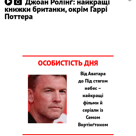
Джоан Ролінґ: найкращі
книжки британки, окрім Гаррі
Поттера
ОСОБИСТІСТЬ ДНЯ
Від Аватара
до Під стягом
небес –
найкращі
фільми й
серіали із
Семом
Вортінґтоном