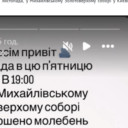
 листопада, у Михайлівському Золотоверхому соборі у Києв