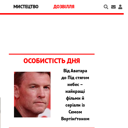
МИСТЕЦТВО
ДОЗВІЛЛЯ
ОСОБИСТІСТЬ ДНЯ
Від Аватара
до Під стягом
небес –
найкращі
фільми й
серіали із
Семом
Вортінґтоном