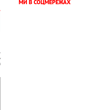
МИ В СОЦМЕРЕЖАХ
о
у
і