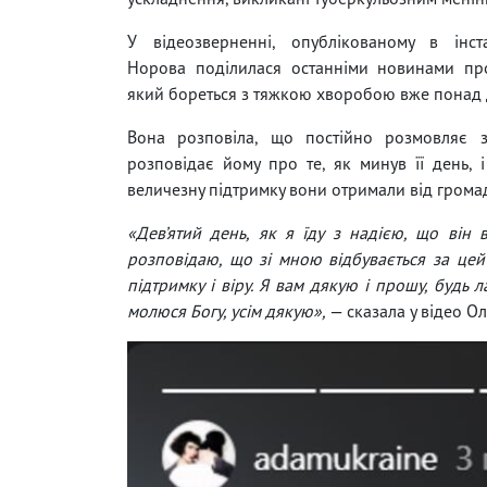
У відеозверненні, опублікованому в інста
Норова поділилася останніми новинами пр
який бореться з тяжкою хворобою вже понад д
Вона розповіла, що постійно розмовляє з
розповідає йому про те, як минув її день, і
величезну підтримку вони отримали від громад
«Дев’ятий день, як я їду з надією, що він 
розповідаю, що зі мною відбувається за цей
підтримку і віру. Я вам дякую і прошу, будь л
молюся Богу, усім дякую»,
— сказала у відео О