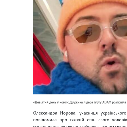
«Дев'ятий день у комі»: Дружина лідера гурту ADAM розповіла
Олександра Норова, учасниця українськог
повідомила про тяжкий стан свого чоловік
ускладнення, викликані туберкульозним менінг