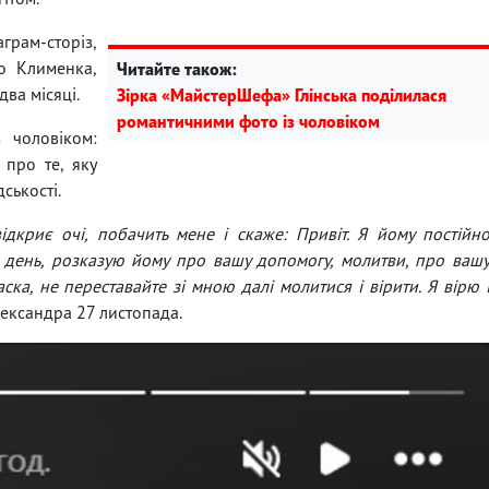
грам-сторіз,
о Клименка,
Читайте також:
ва місяці.
Зірка «МайстерШефа» Глінська поділилася
романтичними фото із чоловіком
 чоловіком:
 про те, яку
ськості.
відкриє очі, побачить мене і скаже: Привіт. Я йому постійн
 день, розказую йому про вашу допомогу, молитви, про ваш
аска, не переставайте зі мною далі молитися і вірити. Я вірю 
лександра 27 листопада.