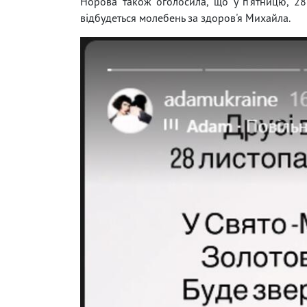
Норова також оголосила, що у п'ятницю, 28
відбудеться молебень за здоров'я Михайла.