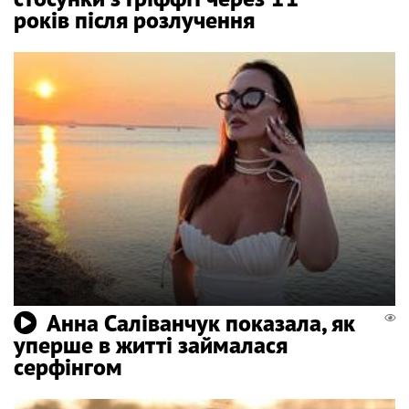
років після розлучення
Анна Саліванчук показала, як
уперше в житті займалася
серфінгом