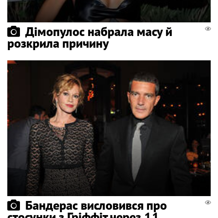
Дімопулос набрала масу й
розкрила причину
Бандерас висловився про
стосунки з Гріффіт через 11