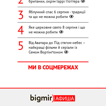
британки, окрім Гаррі Поттера
Яблучний спас 6 серпня - традиції
та що не можна робити
Яке церковне свято 8 серпня і що
не можна робити
Від Аватара до Під стягом небес –
найкращі фільми й серіали із
Семом Вортінґтоном
МИ В СОЦМЕРЕЖАХ