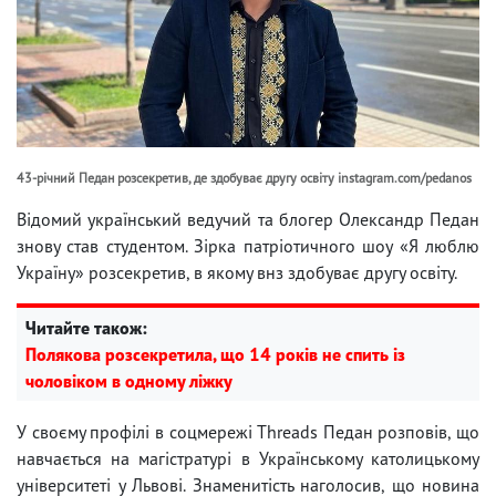
43-річний Педан розсекретив, де здобуває другу освіту instagram.com/pedanos
Відомий український ведучий та блогер Олександр Педан
знову став студентом. Зірка патріотичного шоу «Я люблю
Україну» розсекретив, в якому внз здобуває другу освіту.
Читайте також:
Полякова розсекретила, що 14 років не спить із
чоловіком в одному ліжку
У своєму профілі в соцмережі Threads Педан розповів, що
навчається на магістратурі в Українському католицькому
університеті у Львові. Знаменитість наголосив, що новина