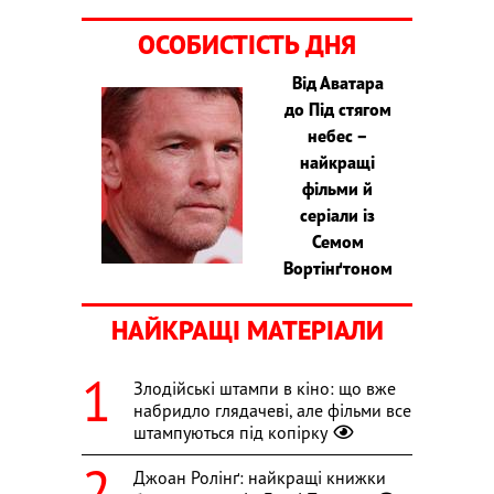
ОСОБИСТІСТЬ ДНЯ
Від Аватара
до Під стягом
небес –
найкращі
фільми й
серіали із
Семом
Вортінґтоном
НАЙКРАЩІ МАТЕРІАЛИ
Злодійські штампи в кіно: що вже
набридло глядачеві, але фільми все
штампуються під копірку
Джоан Ролінґ: найкращі книжки