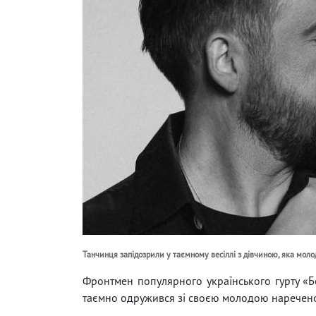
Танчинця запідозрили у таємному весіллі з дівчиною, яка моло
Фронтмен популярного українського гурту «Б
таємно одружився зі своєю молодою наречен