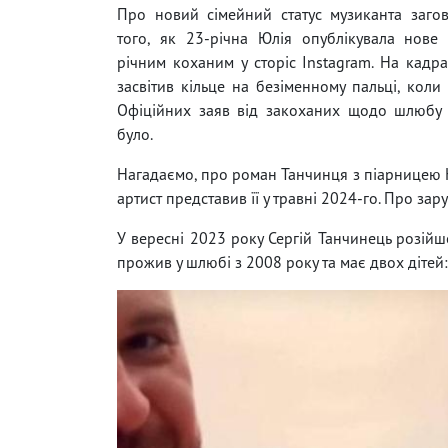
Про новий сімейний статус музиканта заго
того, як 23-річна Юлія опублікувала нове
річним коханим у сторіс Instagram. На кадр
засвітив кільце на безіменному пальці, коли 
Офіційних заяв від закоханих щодо шлюбу
було.
Нагадаємо, про роман Танчинця з піарницею Ю
артист представив її у травні 2024-го. Про за
У вересні 2023 року Сергій Танчинець розі
прожив у шлюбі з 2008 року та має двох дітей: 