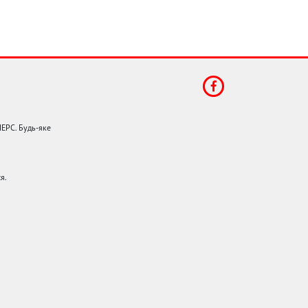
НЕРС. Будь-яке
я.