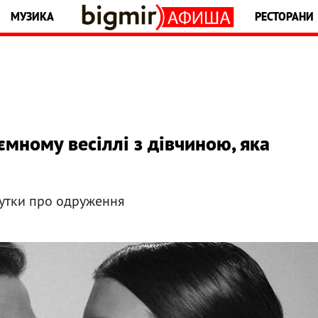
МУЗИКА
РЕСТОРАНИ
ємному весіллі з дівчиною, яка
чутки про одруження