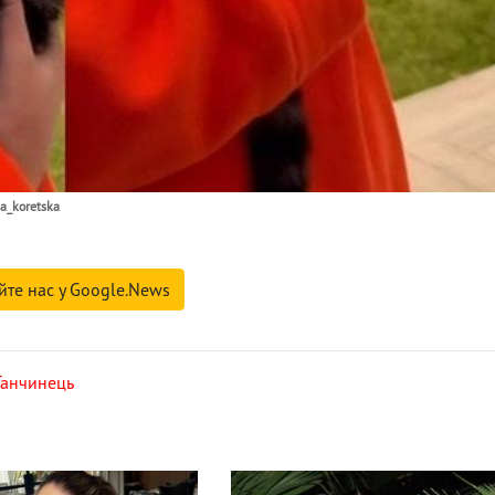
a_koretska
йте нас у Google.News
Танчинець