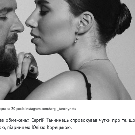
дша на 20 років instagram.com/sergii_tanchynets
ез обмежень» Сергій Танчинець спровокував чутки про те, щ
ою, піарницею Юлією Корецькою.