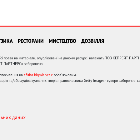
УЗИКА
РЕСТОРАНИ
МИСТЕЦТВО
ДОЗВІЛЛЯ
сі права на матеріали, опубліковані на даному ресурсі, належать ТОВ КЕПРЕЙТ ПАРТ
ЙТ ПАРТНЕРС» заборонено.
ерпосилання на
afisha.bigmir.net є
обов'язковим.
орів та/або аудіовізуальних творів правовласника Getty Images - суворо забороняєтьс
льних даних