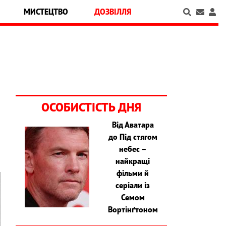
МИСТЕЦТВО
ДОЗВІЛЛЯ
ОСОБИСТІСТЬ ДНЯ
Від Аватара
до Під стягом
небес –
найкращі
фільми й
серіали із
Семом
Вортінґтоном