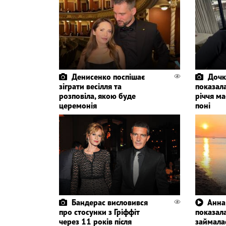
Денисенко поспішає
Дочк
зіграти весілля та
показала
розповіла, якою буде
річчя ма
церемонія
поні
Бандерас висловився
Анна
про стосунки з Гріффіт
показала
через 11 років після
займала