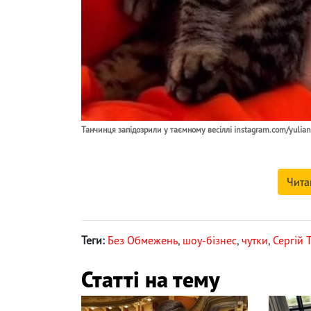
Танчинця запідозрили у таємному весіллі instagram.com/yulian
Чита
Теги:
Без Обмежень
,
шоу-бізнес
,
чутки
,
Сергій 
Статті на тему