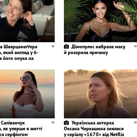
а Шварценеґґера
Дімопулос набрала масу
, який вигляд у 6-
й розкрила причину
є його онука на
 Саліванчук
Українська акторка
, як уперше в житті
Оксана Черкашина знялася
ся серфінгом
у серіалу «1670» від Netflix