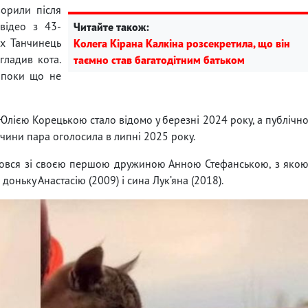
ворили після
 відео з 43-
Читайте також:
ах Танчинець
Колега Кірана Калкіна розсекретила, що він
гладив кота.
таємно став багатодітним батьком
 поки що не
лією Корецькою стало відомо у березні 2024 року, а публічн
ручини пара оголосила в липні 2025 року.
йшовся зі своєю першою дружиною Анною Стефанською, з яко
доньку Анастасію (2009) і сина Лук’яна (2018).