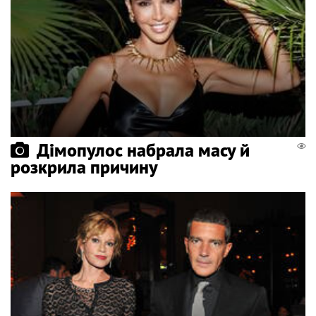
Дімопулос набрала масу й
розкрила причину