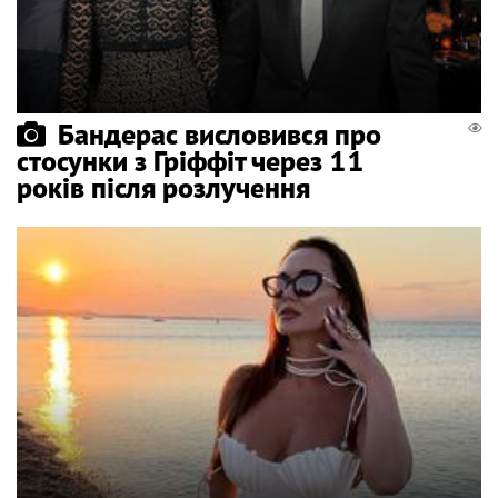
Бандерас висловився про
стосунки з Гріффіт через 11
років після розлучення