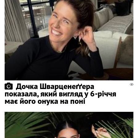
Дочка Шварценеґґера
показала, який вигляд у 6-річчя
має його онука на поні