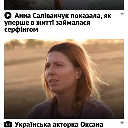
Анна Саліванчук показала, як
уперше в житті займалася
серфінгом
Українська акторка Оксана