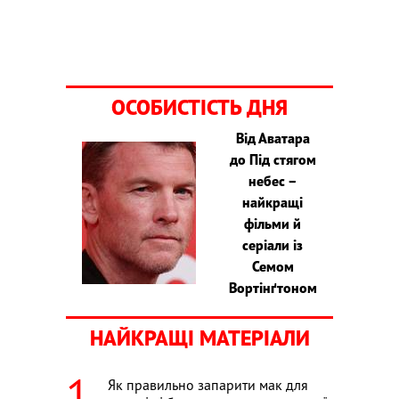
ОСОБИСТІСТЬ ДНЯ
Від Аватара
до Під стягом
небес –
найкращі
фільми й
серіали із
Семом
Вортінґтоном
НАЙКРАЩІ МАТЕРІАЛИ
Як правильно запарити мак для