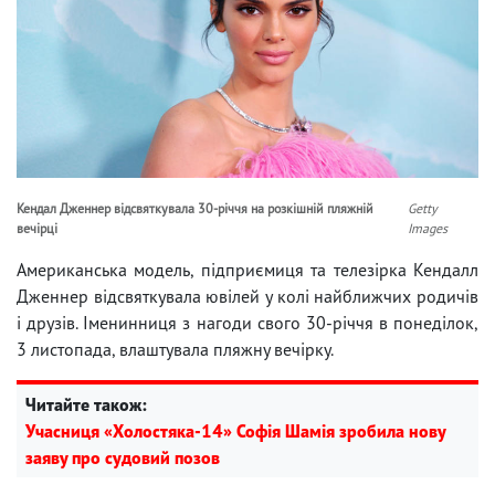
Кендал Дженнер відсвяткувала 30-річчя на розкішній пляжній
Getty
вечірці
Images
Американська модель, підприємиця та телезірка Кендалл
Дженнер відсвяткувала ювілей у колі найближчих родичів
і друзів. Іменинниця з нагоди свого 30-річчя в понеділок,
3 листопада, влаштувала пляжну вечірку.
Читайте також:
Учасниця «Холостяка-14» Софія Шамія зробила нову
заяву про судовий позов