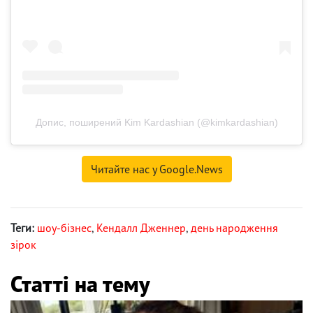
Допис, поширений Kim Kardashian (@kimkardashian)
Читайте нас у Google.News
Теги:
шоу-бізнес
,
Кендалл Дженнер
,
день народження
зірок
Статті на тему