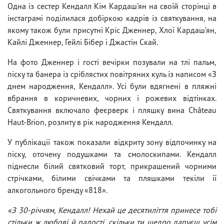
Одна із сестер Кендалл Кім Кардаш’ян на своїй сторінці в
інстаграмі поділилася добіркою кадрів із святкування, на
якому також були присутні Кріс Дженнер, Хлої Кардаш’ян,
Кайлі Дженнер, Гейлі Бібер і Джастін Скай.
На фото Дженнер і гості вечірки позували на тлі пальм,
піску та банера із сріблястих повітряних куль із написом «З
днем народження, Кендалл». Усі були вдягнені в пляжні
вбрання в коричневих, чорних і рожевих відтінках.
Святкування включало феєрверк і пляшку вина Château
Haut-Brion, розлиту в рік народження Кендалл.
У публікації також показали відкриту зону відпочинку на
піску, оточену подушками та смолоскипами. Кендалл
піднесли білий святковий торт, прикрашений чорними
стрічками, білими свічками та пляшками текіли її
алкогольного бренду «818».
«З 30-річчям, Кендалл! Нехай це десятиліття принесе тобі
стільки ж любові й радості, скільки ти щедро даруєш усім