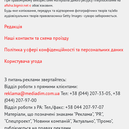
При правомірному використанні матеріалів даного ресурсу гіперпосилання на
afisha.bigmir.net є
обов'язковим.
Будь-яке копіювання, передрук та відтворення фотографічних творів та/або
аудіовізуальних творів правовласника Getty Images - суворо забороняється.
Редакція
Наші контакти та схема проїзду
Політика у сфері конфіденційності та персональних даних
Користувача угода
З питань реклами звертайтесь:
Відділ роботи з прямими клієнтами:
reklama@mediadim.com.ua
Тел: +38 (044) 207-33-05, +38
(044) 207-97-00
Відділ роботи з РА: Тел./факс: +38 044 207-97-07
Матеріали, що позначені знаками "Реклама", "PR",
"Спецпроект", "Новини компаній", "Актуально", "Промо",
публікуються на правах реклами