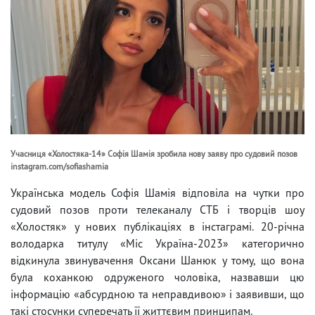
Учасниця «Холостяка-14» Софія Шамія зробила нову заяву про судовий позов
instagram.com/sofiashamia
Українська модель Софія Шамія відповіла на чутки про
судовий позов проти телеканалу СТБ і творців шоу
«Холостяк» у нових публікаціях в інстаграмі. 20-річна
володарка титулу «Міс Україна-2023» категорично
відкинула звинувачення Оксани Шанюк у тому, що вона
була коханкою одруженого чоловіка, назвавши цю
інформацію «абсурдною та неправдивою» і заявивши, що
такі стосунки суперечать її життєвим принципам.