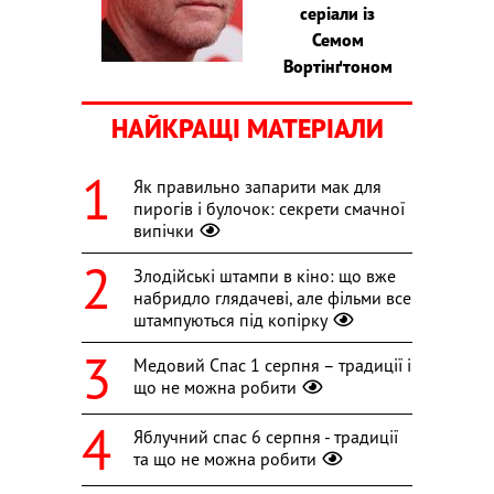
серіали із
Семом
Вортінґтоном
НАЙКРАЩІ МАТЕРІАЛИ
Як правильно запарити мак для
пирогів і булочок: секрети смачної
випічки
Злодійські штампи в кіно: що вже
набридло глядачеві, але фільми все
штампуються під копірку
Медовий Спас 1 серпня – традиції і
що не можна робити
Яблучний спас 6 серпня - традиції
та що не можна робити