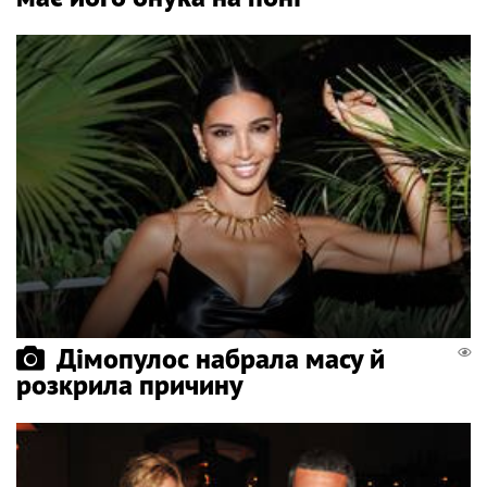
Дімопулос набрала масу й
розкрила причину