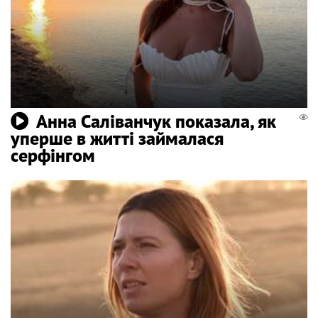
Анна Саліванчук показала, як
уперше в житті займалася
серфінгом