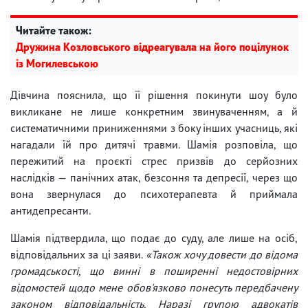
Читайте також:
Дружина Козловського відреагувала на його поцілунок
із Могилевською
Дівчина пояснила, що її рішення покинути шоу було
викликане не лише конкретним звинуваченням, а й
систематичними приниженнями з боку інших учасниць, які
нагадали їй про дитячі травми. Шамія розповіла, що
пережитий на проєкті стрес призвів до серйозних
наслідків — панічних атак, безсоння та депресії, через що
вона звернулася до психотерапевта й приймала
антидепресанти.
Шамія підтвердила, що подає до суду, але лише на осіб,
відповідальних за ці заяви.
«Також хочу довести до відома
громадськості, що винні в поширенні недостовірних
відомостей щодо мене обов'язково понесуть передбачену
законом відповідальність. Наразі групою адвокатів