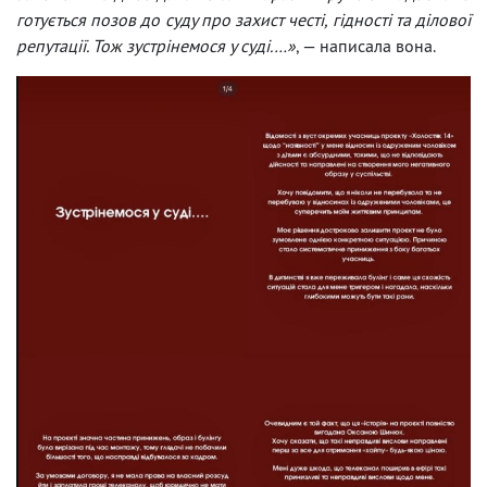
готується позов до суду про захист честі, гідності та ділової
репутації. Тож зустрінемося у суді.…»
, — написала вона.