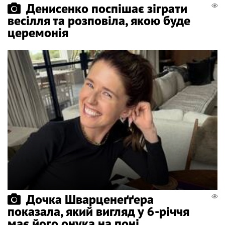
Денисенко поспішає зіграти
весілля та розповіла, якою буде
церемонія
Дочка Шварценеґґера
показала, який вигляд у 6-річчя
має його онука на поні