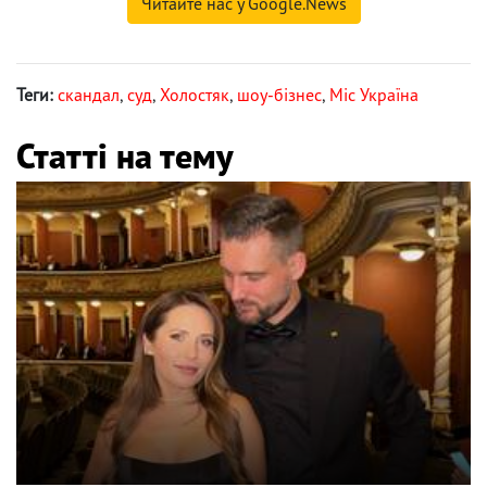
Читайте нас у Google.News
Теги:
скандал
,
суд
,
Холостяк
,
шоу-бізнес
,
Міс Україна
Статті на тему