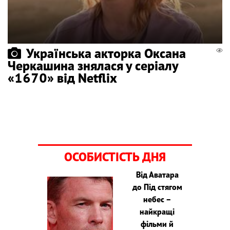
Українська акторка Оксана
Черкашина знялася у серіалу
«1670» від Netflix
ОСОБИСТІСТЬ ДНЯ
Від Аватара
до Під стягом
небес –
найкращі
фільми й