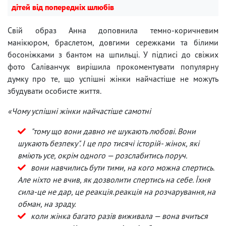
дітей від попередніх шлюбів
Свій образ Анна доповнила темно-коричневим
манікюром, браслетом, довгими сережками та білими
босоніжками з бантом на шпильці. У підписі до свіжих
фото Саліванчук вирішила прокоментувати популярну
думку про те, що успішні жінки найчастіше не можуть
збудувати особисте життя.
«Чому успішні жінки найчастіше самотні
"тому що вони давно не шукають любові. Вони
шукають безпеку". І це про тисячі історій- жінок, які
вміють усе, окрім одного — розслабитись поруч.
вони навчились бути тими, на кого можна спертись.
Але ніхто не вчив, як дозволити спертись на себе. Їхня
сила-це не дар, це реакція.реакція на розчарування,на
обман, на зраду.
коли жінка багато разів виживала — вона вчиться