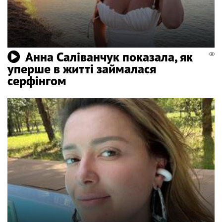
Анна Саліванчук показала, як
уперше в житті займалася
серфінгом