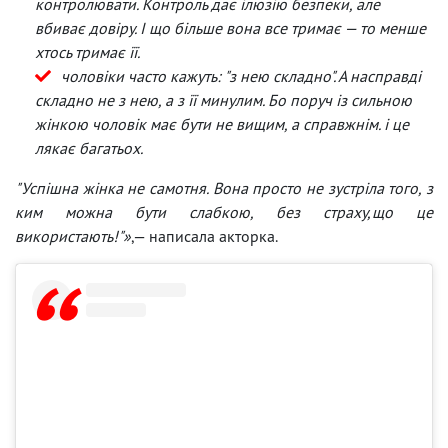
контролювати. Контроль дає ілюзію безпеки, але
вбиває довіру. І що більше вона все тримає — то менше
хтось тримає її.
чоловіки часто кажуть: "з нею складно". А насправді
складно не з нею, а з її минулим. Бо поруч із сильною
жінкою чоловік має бути не вищим, а справжнім. і це
лякає багатьох.
"Успішна жінка не самотня. Вона просто не зустріла того, з
ким можна бути слабкою, без страху,що це
використають!"»
,— написала акторка.