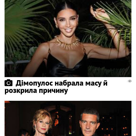
Дімопулос набрала масу й
розкрила причину