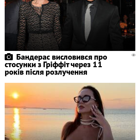
Бандерас висловився про
стосунки з Гріффіт через 11
років після розлучення