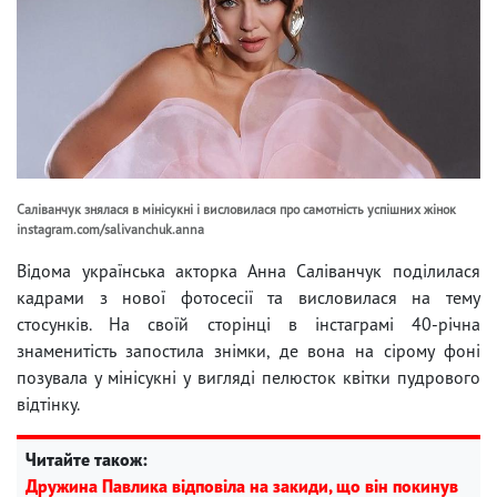
Саліванчук знялася в мінісукні і висловилася про самотність успішних жінок
instagram.com/salivanchuk.anna
Відома українська акторка Анна Саліванчук поділилася
кадрами з нової фотосесії та висловилася на тему
стосунків. На своїй сторінці в інстаграмі 40-річна
знаменитість запостила знімки, де вона на сірому фоні
позувала у мінісукні у вигляді пелюсток квітки пудрового
відтінку.
Читайте також:
Дружина Павлика відповіла на закиди, що він покинув