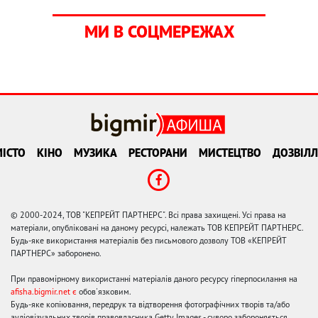
МИ В СОЦМЕРЕЖАХ
ІСТО
КІНО
МУЗИКА
РЕСТОРАНИ
МИСТЕЦТВО
ДОЗВІЛЛ
© 2000-2024, ТОВ "КЕПРЕЙТ ПАРТНЕРС". Всі права захищені. Усі права на
матеріали, опубліковані на даному ресурсі, належать ТОВ КЕПРЕЙТ ПАРТНЕРС.
Будь-яке використання матеріалів без письмового дозволу ТОВ «КЕПРЕЙТ
ПАРТНЕРС» заборонено.
При правомірному використанні матеріалів даного ресурсу гіперпосилання на
afisha.bigmir.net є
обов'язковим.
Будь-яке копіювання, передрук та відтворення фотографічних творів та/або
аудіовізуальних творів правовласника Getty Images - суворо забороняється.